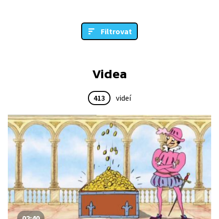
Filtrovat
Videa
413
videí
02:40