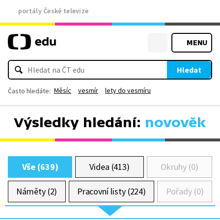
portály České televize
MENU
Hledat
Měsíc
vesmír
lety do vesmíru
Často hledáte:
Výsledky hledání:
novověk
Vše (639)
Videa (413)
Okruhy (0)
Náměty (2)
Pracovní listy (224)
Pořady (0)