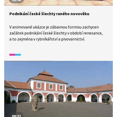
Podnikání české šlechty raného novověku
V animované ukázce je zábavnou formou zachycen
začátek podnikání české šlechty v období renesance,
a to zejména v rybníkářství a pivovarnictví.
06:31