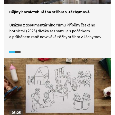
Dějiny hornictví: Těžba stříbra v Jáchymově
Ukázka z dokumentárního filmu Příběhy českého
hornictví (2025) diváka seznamuje s počátkem
a průběhem raně novověké těžby stříbra v Jáchymově.
Objev stříbrné rudy způsobil, že se z Jáchymova
dočasně stalo velké sídlo, kam se sjížděli nejen horníci,
ale také významné osobnosti tehdejší Evropy.
05:25