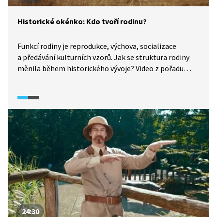
Historické okénko: Kdo tvoří rodinu?
Funkcí rodiny je reprodukce, výchova, socializace
a předávání kulturních vzorů. Jak se struktura rodiny
měnila během historického vývoje? Video z pořadu
What the Fact (2025) mapuje, kdo tvořil rodinu
v biblických příbězích i v průběhu historie od antiky až
po čas novověku, kdy se objevuje výraz „tradiční rodina",
poplatný pro současný svět.
24:30