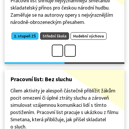
Pracovní list shrnuje nejvýznamnější Smetanův
skladatelský přínos pro českou národní hudbu.
Zaměřuje se na autorovy opery s nejvýraznějším
národně-obrozeneckým přesahem.
2. stupeň ZŠ
Střední škola
Hudební výchova
Pracovní list: Bez sluchu
Cílem aktivity je alespoň částečně přiblížit žákům
pocit omezení či úplné ztráty sluchu a zároveň
simulovat vzájemnou komunikaci lidí s tímto
postižením. Pracovní list pracuje s ukázkou z filmu
Smetana, která přibližuje, jak přišel skladatel
o sluch.