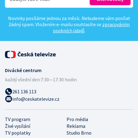
Novinky posíláme jednou za měsíc. Nebudeme vám posílat
žádný spam. Vložením e-mailu souhlasíte se
zpracováním
osobních údajů
.