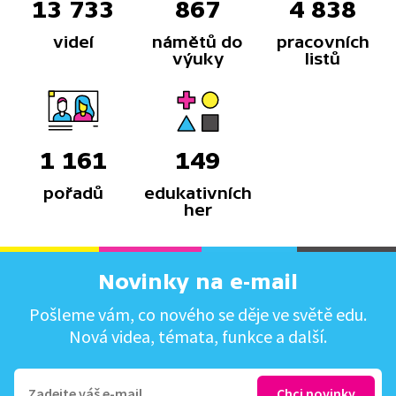
13 733
867
4 838
videí
námětů do
pracovních
výuky
listů
1 161
149
pořadů
edukativních
her
Novinky na e-mail
Pošleme vám, co nového se děje ve světě edu.
Nová videa, témata, funkce a další.