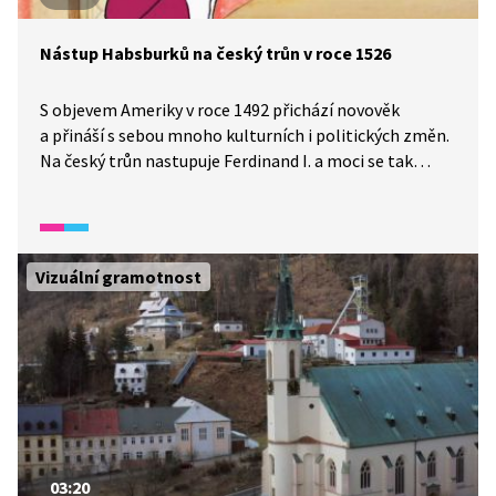
Nástup Habsburků na český trůn v roce 1526
S objevem Ameriky v roce 1492 přichází novověk
a přináší s sebou mnoho kulturních i politických změn.
Na český trůn nastupuje Ferdinand I. a moci se tak
ujímají Habsburkové.
Vizuální gramotnost
03:20