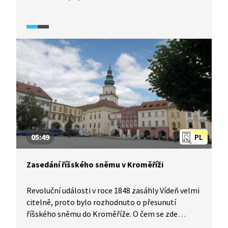
do kaváren nebo na společenské akce? A jak se díky
setkávání poslanců změnily vztahy mezi Čechy
a Moravany? O tom nám více řeknou místní
historičky v pořadu Historie.cs.
05:49
PL
Zasedání říšského sněmu v Kroměříži
Revoluční události v roce 1848 zasáhly Vídeň velmi
citelně, proto bylo rozhodnuto o přesunutí
říšského sněmu do Kroměříže. O čem se zde
jednalo a jaký byl výsledek? A jak zasedání sněmu