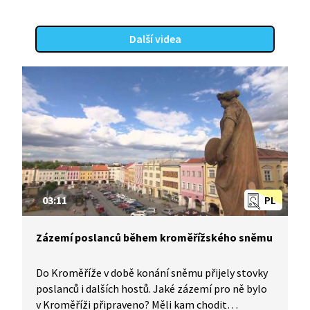
Další videa
03:11
PL
Zázemí poslanců během kroměřížského sněmu
Do Kroměříže v době konání sněmu přijely stovky
poslanců i dalších hostů. Jaké zázemí pro ně bylo
v Kroměříži připraveno? Měli kam chodit