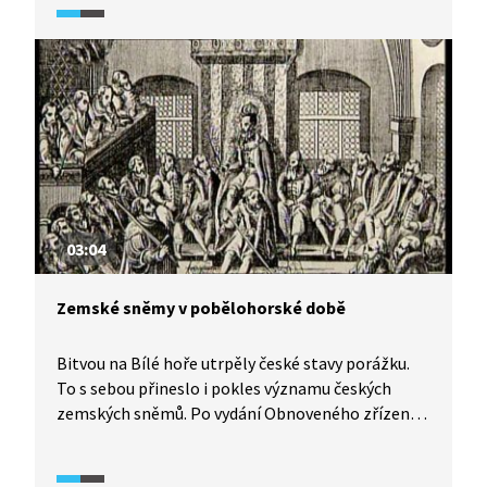
ale z dědictví kroměřížského sněmu přetrvalo,
diskutují historici v pořadu Historie.cs.
03:04
Zemské sněmy v pobělohorské době
Bitvou na Bílé hoře utrpěly české stavy porážku.
To s sebou přineslo i pokles významu českých
zemských sněmů. Po vydání Obnoveného zřízení
zemského se změnila nejen skladba zemských
sněmů, ale změny se dotkly i kompetencí,