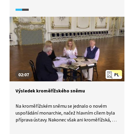
proměnilo malé město Kroměříž? Na tyto otázky
nám odpoví historici v pořadu Historie.cs.
02:07
PL
Výsledek kroměřížského sněmu
Na kroměřížském sněmu se jednalo o novém
uspořádání monarchie, načež hlavním cílem byla
příprava ústavy. Nakonec však ani kroměřížská, ani
Stadionova oktrojovaná ústava v platnost nevešly.
S jakým se počítalo volebním právem? O tom, co