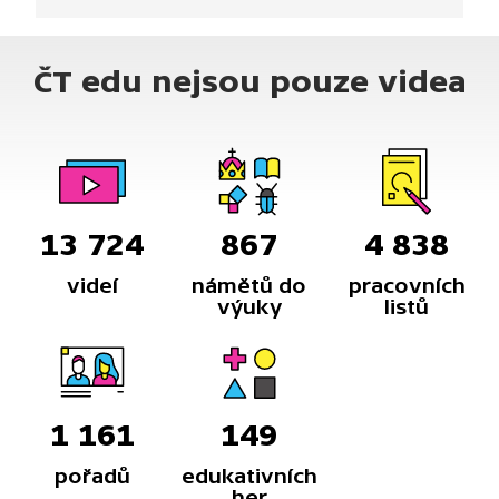
pravomocí, způsobu hlasování nebo jednání.
ČT edu nejsou pouze videa
13 724
867
4 838
videí
námětů do
pracovních
výuky
listů
1 161
149
pořadů
edukativních
her