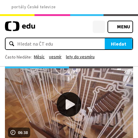
portály České televize
MENU
Hledat
Měsíc
vesmír
lety do vesmíru
Často hledáte:
06:38