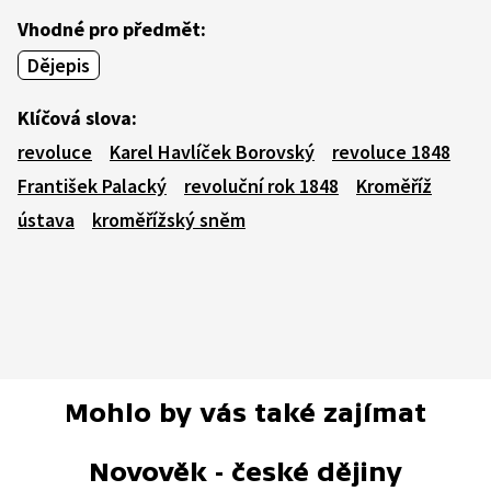
Vhodné pro předmět:
Dějepis
Klíčová slova:
revoluce
Karel Havlíček Borovský
revoluce 1848
František Palacký
revoluční rok 1848
Kroměříž
ústava
kroměřížský sněm
Mohlo by vás také zajímat
Novověk - české dějiny