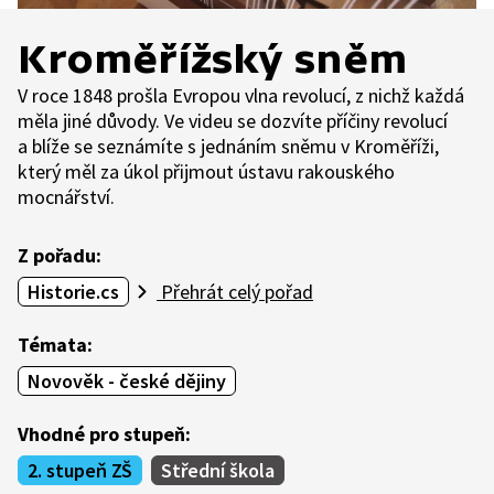
Kroměřížský sněm
V roce 1848 prošla Evropou vlna revolucí, z nichž každá
měla jiné důvody. Ve videu se dozvíte příčiny revolucí
a blíže se seznámíte s jednáním sněmu v Kroměříži,
který měl za úkol přijmout ústavu rakouského
mocnářství.
Z pořadu:
Historie.cs
Přehrát celý pořad
Témata:
Novověk - české dějiny
Vhodné pro stupeň:
2. stupeň ZŠ
Střední škola