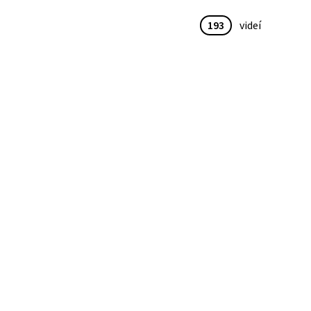
193
videí