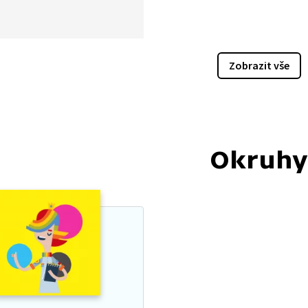
odmíněná dotacemi, které
ují zemědělce z fondů
é unie. Většina zemědělské
e u nás vzniká
Zobrazit vše
ofarmách, kde se klade
a maximální efektivitu
y i za cenu výrazné
ace. Průměrná česká farma
t větší, než je celoevropský
Okruhy
a její velikost jí dává
enční výhodu nad rodinnými
, které se snaží o šetrnější
 ke krajině. Pokud stát
ucna podmíní udílení
právě využitím
lnějších postupů
ologií, budou půda, krajina
ledku i produkty
ebitelé zdravější