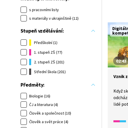
s pracovními listy
s materiály v ukrajinštině (12)
Digitál
Stupeň vzdělávání:
kompe
Předškolní (1)
1. stupeň ZŠ (77)
02:43
2. stupeň ZŠ (201)
Střední škola (201)
Vznik 
Předměty:
Když s
Biologie (16)
odchází
lidé po
ČJ a literatura (4)
klimate
Člověk a společnost (10)
možnost
Člověk a svět práce (4)
zeměděl