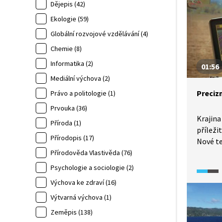
Dějepis (42)
Ekologie (59)
Globální rozvojové vzdělávání (4)
Chemie (8)
Informatika (2)
01:56
Mediální výchova (2)
Preciz
Právo a politologie (1)
Prvouka (36)
Krajina
Příroda (1)
příleži
Přírodopis (17)
Nové te
zeměděl
Přírodověda Vlastivěda (76)
z České
Psychologie a sociologie (2)
v proje
Výchova ke zdraví (16)
závlahy
Výtvarná výchova (1)
snaží s
vody, p
Zeměpis (138)
aktivit