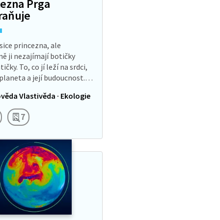
cezna Prga
číme si zemědělský
raňuje
ál budoucnosti.
 sice princezna, ale
ě ji nezajímají botičky
ičky. To, co jí leží na srdci,
 planeta a její budoucnost.
ůli lidské činnosti totiž dost
věda Vlastivěda · Ekologie
á. Princezna Prga…
7