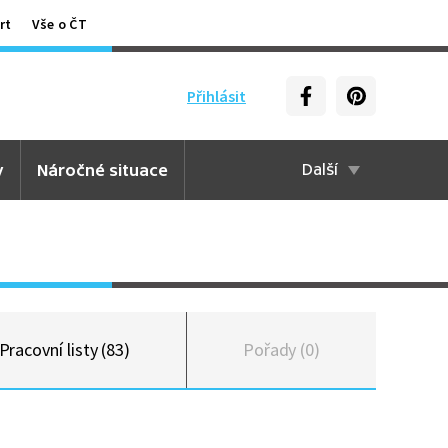
rt
Vše o ČT
Přihlásit
y
Náročné situace
Další
Pracovní listy (83)
Pořady (0)