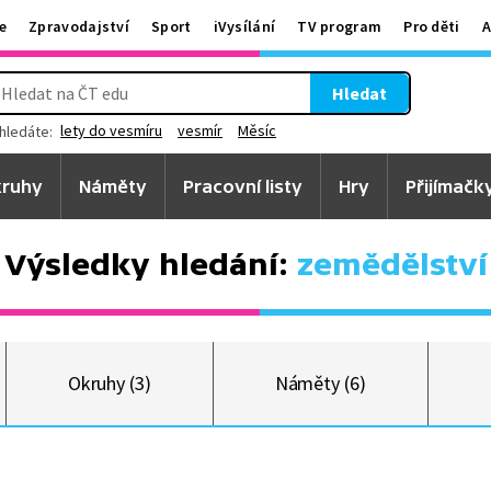
e
Zpravodajství
Sport
iVysílání
TV program
Pro děti
A
Hledat
lety do vesmíru
vesmír
Měsíc
hledáte:
ruhy
Náměty
Pracovní listy
Hry
Přijímačk
Výsledky hledání:
zemědělství
Okruhy (3)
Náměty (6)