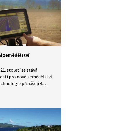
ní zemědělství
 21. století se stává
tostí pro nové zemědělství.
chnologie přinášejí 4.
skou revoluci. Vědci
 zemědělské univerzity
ktu Chytrá krajina testují
, mokřady, erozi, plodiny,
e najít vyvážený kolotoč
řírody a zemědělských
. Precizní zemědělství