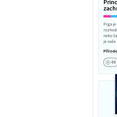
Prin
a nezni
zach
potenci
Prga je
rozhodn
nebo šat
je naše
Ta je kv
Přírodo
nejasn
49