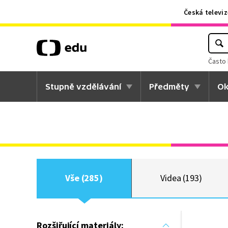
Česká televiz
Často 
Stupně vzdělávání
Předměty
Ok
Vše (285)
Videa (193)
Rozšiřující materiály: