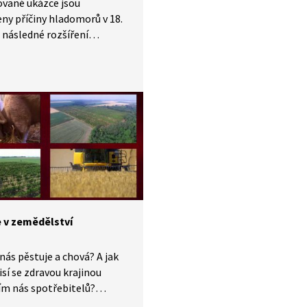
ství jsou tak zdravější, ale
ované ukázce jsou
ažší a náročnější
ny příčiny hladomorů v 18.
ovní sílu. Mohlo by takto
, následné rozšíření
t celé české zemědělství?
ání brambor a zavádění
postupů v zemědělství.
 v zemědělství
 nás pěstuje a chová? A jak
isí se zdravou krajinou
ím nás spotřebitelů?
lská výroba je do značné