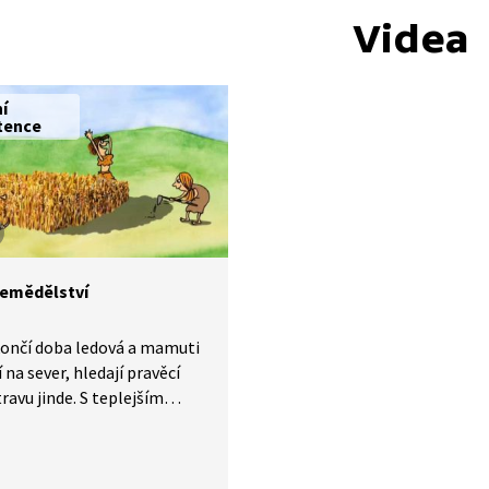
Videa
ní
tence
zemědělství
končí doba ledová a mamuti
 na sever, hledají pravěcí
travu jinde. S teplejším
m se objevují nové
i a vzniká primitivní
ství.