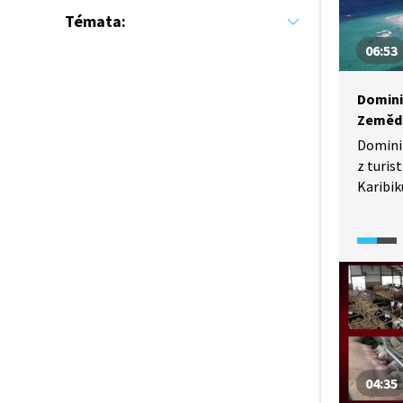
znamená
Témata:
dobách
06:53
citlivé
Domini
Zemědě
Dominik
z turis
Karibik
miliony
složku 
zeměděl
(2021) 
tabáku,
výrobu 
04:35