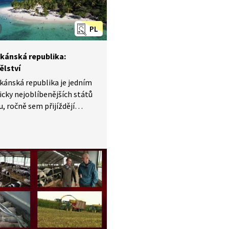
 pečlivé hospodaření a v
 klimatické změny hlavně
PL
 nakládání s vodou.
kánská republika:
lství
ánská republika je jedním
ticky nejoblíbenějších států
u, ročně sem přijíždějí
 turistů. Přesto podstatnou
ekonomiky tvoří
ství. V reportáži Objektivu
se podíváme na pěstování
 cukrové třtiny a následnou
cukru či rumu.