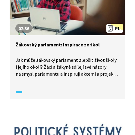
Každý může změnit svět (2018) z produkce
Knihovny Václava Havla, která provází životem
Václava Havla a bojem Československa za lidská
práva.
02:36
PL
Žákovský parlament: Inspirace ze škol
Jak může žákovský parlament zlepšit život školy
i jejího okolí? Žáci a žákyně sdílejí své názory
na smysl parlamentu a inspirují akcemi a projekty,
které reálně pomáhají: od vylepšení školního
prostředí až po aktivity pro širší komunitu.
Žákovský parlament je jednou z možností, jak
rozvíjet demokratické kompetence žáků a žákyň.