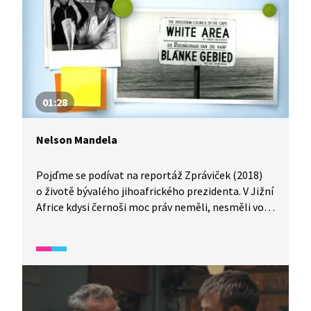
trestům se liší napříč generacemi i rodinnými
rolemi. V ČR je v náhradní rodinné péči cca 20 tisíc
dětí, z nich dvě třetiny v pěstounské péči, třetina
v dětských domovech.
01:28
Nelson Mandela
Pojďme se podívat na reportáž Zpráviček (2018)
o životě bývalého jihoafrického prezidenta. V Jižní
Africe kdysi černoši moc práv neměli, nesměli volit
a byly pro ně určené i speciální školy. Do takových
škol právě chodil Nelson Mandela, který později
vystudoval práva a snažil se tyto poměry změnit.
Bojoval za práva černochů, více než čtvrt století
strávil ve vězení a stal se prvním černošským
prezidentem.