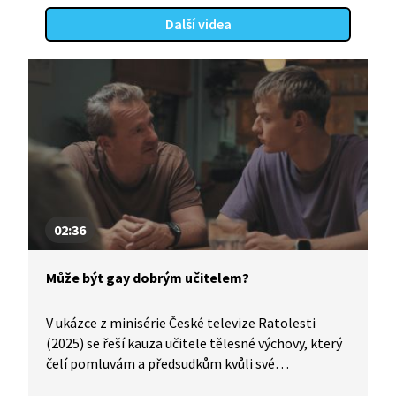
rozdílné vnímání rodičovské role a generační
Další videa
rozdíly v hodnotách: ochrana za každou cenu vs.
vyžadování odpovědnosti. Pasáž odhaluje hluboké
etické dilema, kde se střetávají hodnoty lásky,
loajality, spravedlnosti a odpovědnosti vůči
společnosti. "Rodičovství je nejtěžší práce, kterou
každý rodič v životě má, a zároveň je to práce,
na kterou jsme nejméně připraveni." (M. R.
Sanders)
02:36
Může být gay dobrým učitelem?
V ukázce z minisérie České televize Ratolesti
(2025) se řeší kauza učitele tělesné výchovy, který
čelí pomluvám a předsudkům kvůli své
homosexualitě. Na základě stížnosti rodičů a tlaku