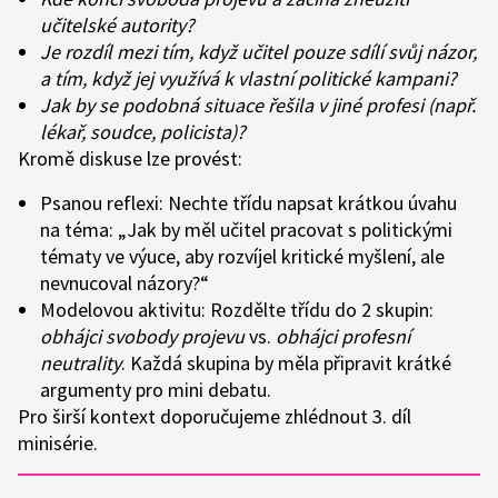
učitelské autority?
Je rozdíl mezi tím, když učitel pouze sdílí svůj názor,
a tím, když jej využívá k vlastní politické kampani?
Jak by se podobná situace řešila v jiné profesi (např.
lékař, soudce, policista)?
Kromě diskuse lze provést:
Psanou reflexi
: Nechte třídu napsat krátkou úvahu
na téma: „Jak by měl učitel pracovat s politickými
tématy ve výuce, aby rozvíjel kritické myšlení, ale
nevnucoval názory?“
Modelovou aktivitu
: Rozdělte třídu do 2 skupin:
obhájci svobody projevu
vs.
obhájci profesní
neutrality
. Každá skupina by měla připravit krátké
argumenty pro mini debatu.
Pro širší kontext doporučujeme zhlédnout 3. díl
minisérie.