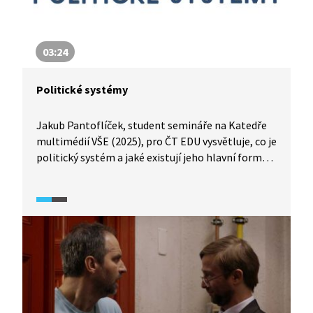
03:24
Politické systémy
Jakub Pantoflíček, student semináře na Katedře
multimédií VŠE (2025), pro ČT EDU vysvětluje, co je
politický systém a jaké existují jeho hlavní formy.
Představuje demokracii, monarchii, teokracii,
diktaturu i anarchii, upozorňuje na jejich silné
i slabé stránky a připomíná, že podoba
politického systému ovlivňuje každodenní život
lidí.