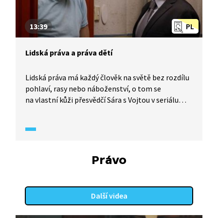
13:39
PL
Lidská práva a práva dětí
Lidská práva má každý člověk na světě bez rozdílu
pohlaví, rasy nebo náboženství, o tom se
na vlastní kůži přesvědčí Sára s Vojtou v seriálu
Občanka (2021). S ředitelem Císařem to ovšem
nebude tak jednoduché, dojde i na citování Úmluvy
o právech dítěte, novinářské schopnosti sousedky
Lidu a demonstraci proti potlačování lidských
a dětských práv. Z hlediska práva nejsou ani děti
Právo
samy a bezmocné!
Další videa