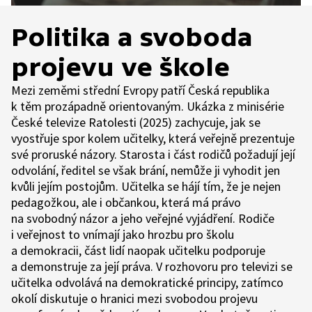
Politika a svoboda
projevu ve škole
Mezi zeměmi střední Evropy patří Česká republika
k těm prozápadně orientovaným. Ukázka z minisérie
České televize Ratolesti (2025) zachycuje, jak se
vyostřuje spor kolem učitelky, která veřejně prezentuje
své proruské názory. Starosta i část rodičů požadují její
odvolání, ředitel se však brání, nemůže ji vyhodit jen
kvůli jejím postojům. Učitelka se hájí tím, že je nejen
pedagožkou, ale i občankou, která má právo
na svobodný názor a jeho veřejné vyjádření. Rodiče
i veřejnost to vnímají jako hrozbu pro školu
a demokracii, část lidí naopak učitelku podporuje
a demonstruje za její práva. V rozhovoru pro televizi se
učitelka odvolává na demokratické principy, zatímco
okolí diskutuje o hranici mezi svobodou projevu