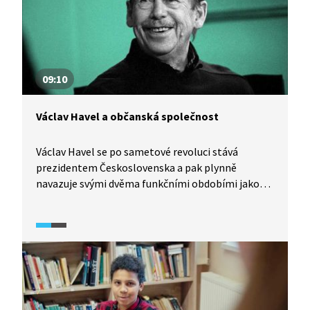
09:10
Václav Havel a občanská společnost
Václav Havel se po sametové revoluci stává
prezidentem Československa a pak plynně
navazuje svými dvěma funkčními obdobími jako
prezident České republiky. Během své funkce se
snaží budovat občanskou společnost
a povzbuzovat občany k jejímu rozvoji, k budování
demokratického a svobodného státu, k aktivnímu
a zodpovědnému zapojování do jeho dění. Havel
zůstává aktivním občanem i po odchodu z funkce
prezidenta. Video je součástí vzdělávací série