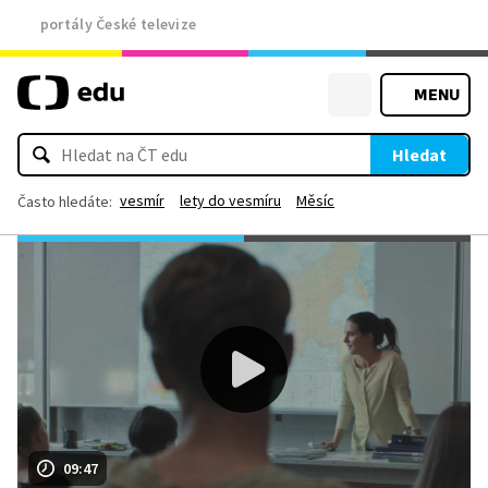
portály České televize
MENU
Hledat
vesmír
lety do vesmíru
Měsíc
Často hledáte:
09:47