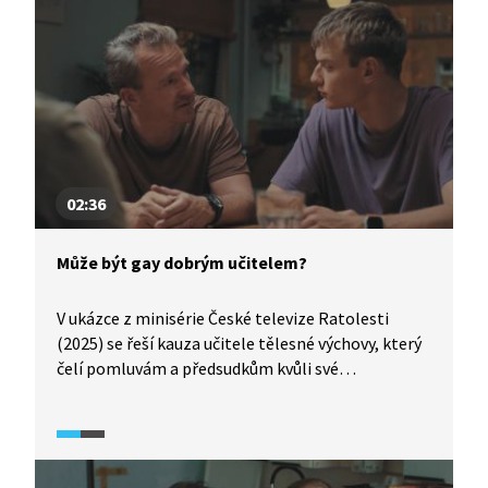
02:36
Může být gay dobrým učitelem?
V ukázce z minisérie České televize Ratolesti
(2025) se řeší kauza učitele tělesné výchovy, který
čelí pomluvám a předsudkům kvůli své
homosexualitě. Na základě stížnosti rodičů a tlaku
části učitelského sboru se dostává jeho profesní
kompetence do ohrožení, přestože žádný
prohřešek nespáchal. Ukázka otevírá zásadní