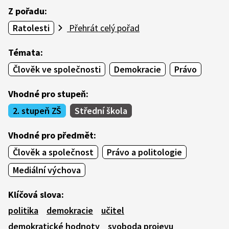
Z pořadu:
Ratolesti
Přehrát celý pořad
Témata:
Člověk ve společnosti
Demokracie
Právo
Vhodné pro stupeň:
2. stupeň ZŠ
Střední škola
Vhodné pro předmět:
Člověk a společnost
Právo a politologie
Mediální výchova
Klíčová slova:
politika
demokracie
učitel
demokratické hodnoty
svoboda projevu