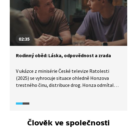
02:35
Rodinný oběd: Láska, odpovědnost a zrada
V ukázce z minisérie České televize Ratolesti
(2025) se vyhrocuje situace ohledně Honzova
trestného činu, distribuce drog. Honza odmítal
přijmout následky svých činů a sebevědomě tvrdil,
že vždy jednal pro „dobro zákazníka“. Rodiče
narážejí na jeho absolutní neochotu převzít
odpovědnost a po těžkém rozhodování se ho udají
na policii. Po jeho zatčení rodina prožívá silný
Člověk ve společnosti
konflikt. Babička rodičům vyčítá zradu, podle ní
syna nepodpořili a předhodili ho policii. Ukazuje se