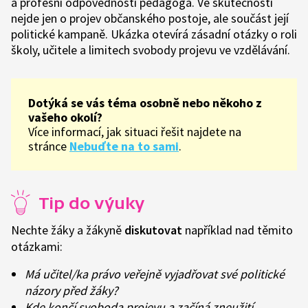
a profesní odpovědností pedagoga. Ve skutečnosti
nejde jen o projev občanského postoje, ale součást její
politické kampaně. Ukázka otevírá zásadní otázky o roli
školy, učitele a limitech svobody projevu ve vzdělávání.
Dotýká se vás téma osobně nebo někoho z
vašeho okolí?
Více informací, jak situaci řešit najdete na
stránce
Nebuďte na to sami
.
Tip do výuky
Nechte žáky a žákyně
diskutovat
například nad těmito
otázkami:
Má učitel/ka právo veřejně vyjadřovat své politické
názory před žáky?
Kde končí svoboda projevu a začíná zneužití