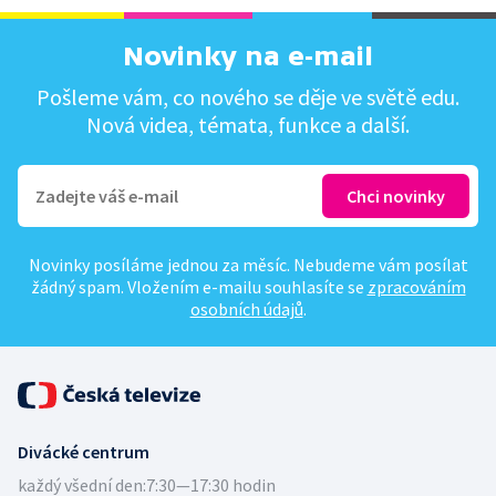
Novinky na e-mail
Pošleme vám, co nového se děje ve světě edu.
Nová videa, témata, funkce a další.
Novinky posíláme jednou za měsíc. Nebudeme vám posílat
žádný spam. Vložením e-mailu souhlasíte se
zpracováním
osobních údajů
.