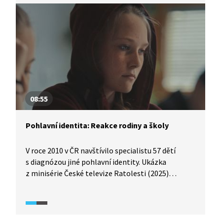
na pedagogy, kteří se jí snažili pomoci. Ředitelka
školy nakonec rozhoduje o spolupráci se školním
psychologem a preventivních aktivitách ve třídě.
Celkem 23 % českých dětí zažilo ve škole nějakou
formu šikany, teda zhruba 4 žáci v běžné školní
třídě.
08:55
Pohlavní identita: Reakce rodiny a školy
V roce 2010 v ČR navštívilo specialistu 57 dětí
s diagnózou jiné pohlavní identity. Ukázka
z minisérie České televize Ratolesti (2025)
zachycuje, jak rodina a škola reagují na změnu
pohlavní identity dítěte (Lucie se cítí jako kluk
a kvůli nepodporujícímu domácímu prostředí utíká
do neuróz, ze kterých vyplývají její problémy