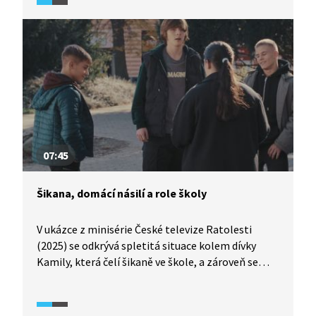
pedagogický sbor není na práci s asistentem
zvyklý a že škola není připravená žákyni se
zrakovým postižením přijmout. Lenka se ale
nevzdává, tvrdě trénuje, využívá doučování -
a nakonec je na gymnázium, avšak jiné přijata.
V ČR studuje na středních školách přes 300 žáků
a žákyň se zrakovým postižením, z toho dvě
třetiny v běžných třídách.
07:45
Šikana, domácí násilí a role školy
V ukázce z minisérie České televize Ratolesti
(2025) se odkrývá spletitá situace kolem dívky
Kamily, která čelí šikaně ve škole, a zároveň se
objevují podezření na domácí násilí. Na jednání
mezi vedením školy, OSPOD a rodiči dochází
ke zpochybňování výpovědí dívky i k tlaku