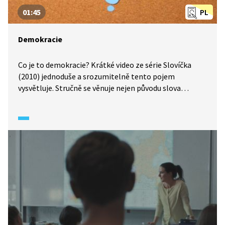
01:45
PL
Demokracie
Co je to demokracie? Krátké video ze série Slovíčka
(2010) jednoduše a srozumitelně tento pojem
vysvětluje. Stručně se věnuje nejen původu slova
a historickému vývoji, ale i základním principům
fungování demokratických států – rovnoprávnosti,
volbám, zastupitelské demokracii či svobodě projevu.