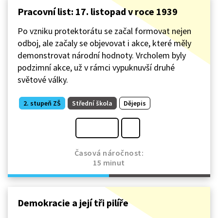
a profesní odpovědností pedagoga. Ve skutečnosti
Pracovní list: 17. listopad v roce 1939
nejde jen o projev občanského postoje, ale součást její
politické kampaně. Ukázka otevírá zásadní otázky
Po vzniku protektorátu se začal formovat nejen
o roli školy, učitele a limitech svobody projevu
odboj, ale začaly se objevovat i akce, které měly
ve vzdělávání.
demonstrovat národní hodnoty. Vrcholem byly
podzimní akce, už v rámci vypuknuvší druhé
světové války.
2. stupeň ZŠ
Střední škola
Dějepis
Časová náročnost:
15 minut
Demokracie a její tři pilíře