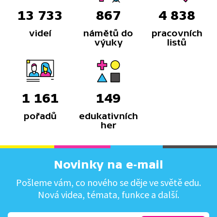
13 733
867
4 838
videí
námětů do
pracovních
výuky
listů
1 161
149
pořadů
edukativních
her
Novinky na e-mail
Pošleme vám, co nového se děje ve světě edu.
Nová videa, témata, funkce a další.