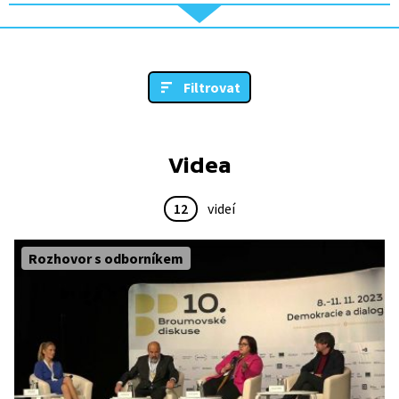
Filtrovat
Videa
12
videí
Rozhovor s odborníkem