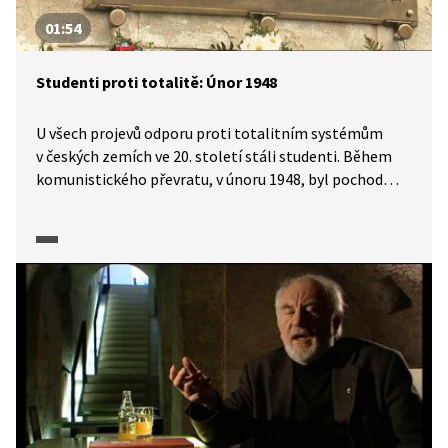
01:54
Studenti proti totalitě: Únor 1948
U všech projevů odporu proti totalitním systémům
v českých zemích ve 20. století stáli studenti. Během
komunistického převratu, v únoru 1948, byl pochod
studentů na Pražský hrad jediným veřejným vyjádřením
protestu proti nastupující totalitě. Mnohatisícový dav
vysokoškoláků, kteří přišli podpořit prezidenta Beneše
a demokratické hodnoty, byl na Hradčanském náměstí
a v Nerudově ulici zastaven policií a poté násilně
rozehnán.