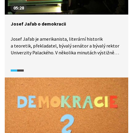
05:28
Josef Jařab o demokracii
Josef Jařab je amerikanista, literární historik
a teoretik, překladatel, bývalý senátor a bývalý rektor
Univerzity Palackého. V několika minutách výstižně
shrnuje, co je podstatou demokracie a jaké musí
existovat opory a podmínky, aby mohlo demokratické
zřízení správně fungovat. Jako jedny z nejdůležitějších
aspektů uvádí demokratické vzdělávání,
angažovaného, a je-li třeba, i neposlušného občana
a fungující občanskou společnost.