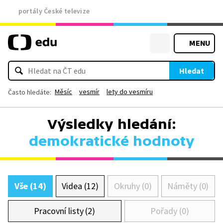
portály České televize
MENU
Hledat
Měsíc
vesmír
lety do vesmíru
Často hledáte:
Výsledky hledání:
demokratické hodnoty
Vše (14)
Videa (12)
Okruhy (0)
Náměty (0)
Pracovní listy (2)
Pořady (0)