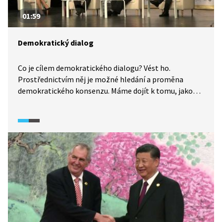
01:59
Demokratický dialog
Co je cílem demokratického dialogu? Vést ho.
Prostřednictvím něj je možné hledání a proměna
demokratického konsenzu. Máme dojít k tomu, jakou
společnost chceme mít či jaké hodnoty chceme
vyznávat. K tomu nám pomáhá perspektiva druhých, se
kterou se prostřednictvím dialogu můžeme seznámit.
Termín vysvětlila politoložka Petra Guasti během
veřejné diskuse konané v listopadu 2023.