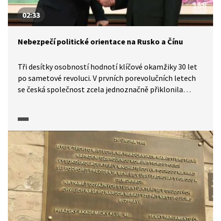
02:33
Nebezpečí politické orientace na Rusko a Čínu
Tři desítky osobností hodnotí klíčové okamžiky 30 let
po sametové revoluci. V prvních porevolučních letech
se česká společnost zcela jednoznačně přiklonila
k Západu a jeho hodnotám. V jejich čele stojí svoboda
člověka a lidská práva. V novém tisíciletí však sílí hlasy
zpochybňující základní demokratické principy. Tuto
tendenci lze pozorovat i v oficiální zahraniční politice,
kdy někteří vysocí státní představitelé otevřeně
sympatizují s nedemokratickými režimy v Rusku a Číně.