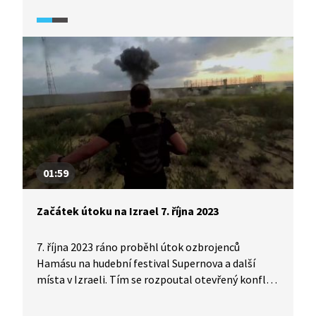
Objasňuje, kde hledat termíny voleb, jak
to funguje ve volební místnosti a co dělat, pokud
volič nemůže přijít osobně. Zdůrazňuje, že každý
hlas se počítá a že volby jsou příležitostí ovlivnit
dění kolem nás.
01:59
Začátek útoku na Izrael 7. října 2023
7. října 2023 ráno proběhl útok ozbrojenců
Hamásu na hudební festival Supernova a další
místa v Izraeli. Tím se rozpoutal otevřený konflikt
Izraele s Hamásem. Video z francouzského
dokumentárního pořadu (2023) o Hamásu ukazuje,