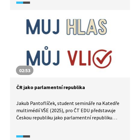
jak probíhal začátek celého útoku. Dění vidíme
nejen očima účastníků hudebního festivalu, ale
hlavně útočníků, kteří si vše točili na kamery.
02:53
ČR jako parlamentní republika
Jakub Pantoflíček, student semináře na Katedře
multimédií VŠE (2025), pro ČT EDU představuje
Českou republiku jako parlamentní republiku
a vysvětluje rozdělení moci mezi jednotlivé
instituce. Přibližuje roli parlamentu a jeho dvou
komor, prezidenta a předsedy vlády i to, jak