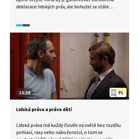
deklarace lidských práv, ale bohužel se stále
najdou země, kde dochází k jejich porušování.
Koreanistka Nina Špitálníková ukazuje, že i my
odkudkoli na světě můžeme udělat malé kroky
k jejich obraně. Video je součástí vzdělávací série
Maturita21 (2021) z produkce Knihovny Václava
Havla, která prostřednictvím krátkých přednášek
odborníků komentuje problémy 21. století
a aktuální témata důležitá pro orientaci
v dnešním světě.
13:39
PL
Lidská práva a práva dětí
Lidská práva má každý člověk na světě bez rozdílu
pohlaví, rasy nebo náboženství, o tom se