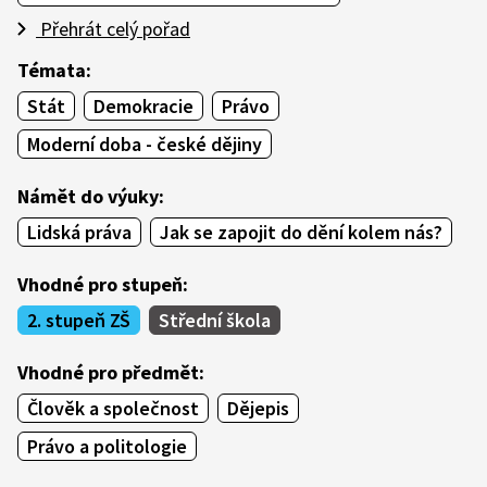
Přehrát celý pořad
Témata:
Stát
Demokracie
Právo
Moderní doba - české dějiny
Námět do výuky:
Lidská práva
Jak se zapojit do dění kolem nás?
Vhodné pro stupeň:
2. stupeň ZŠ
Střední škola
Vhodné pro předmět:
Člověk a společnost
Dějepis
Právo a politologie