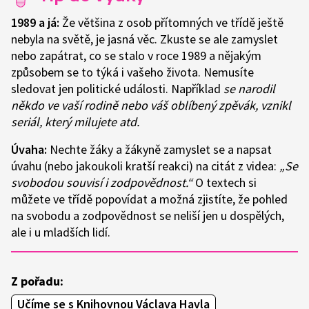
1989 a já:
Že většina z osob přítomných ve třídě ještě
nebyla na světě, je jasná věc. Zkuste se ale zamyslet
nebo zapátrat, co se stalo v roce 1989 a nějakým
způsobem se to týká i vašeho života. Nemusíte
sledovat jen politické události. Například
se narodil
někdo ve vaší rodině nebo váš oblíbený zpěvák, vznikl
seriál, který milujete atd.
Úvaha:
Nechte žáky a žákyně zamyslet se a napsat
úvahu (nebo jakoukoli kratší reakci) na citát z videa:
„Se
svobodou souvisí i zodpovědnost.“
O textech si
můžete ve třídě popovídat a možná zjistíte, že pohled
na svobodu a zodpovědnost se neliší jen u dospělých,
ale i u mladších lidí.
Z pořadu:
Učíme se s Knihovnou Václava Havla