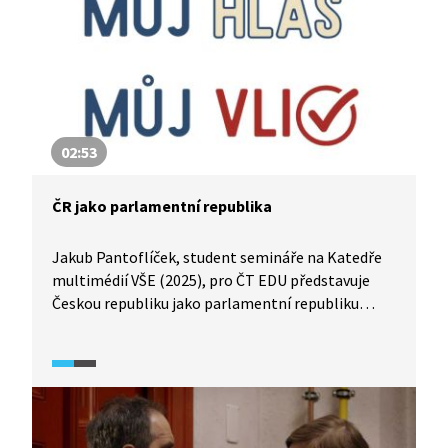
02:53
ČR jako parlamentní republika
Jakub Pantoflíček, student semináře na Katedře
multimédií VŠE (2025), pro ČT EDU představuje
Českou republiku jako parlamentní republiku
a vysvětluje rozdělení moci mezi jednotlivé
instituce. Přibližuje roli parlamentu a jeho dvou
komor, prezidenta a předsedy vlády i to, jak
probíhá a k čemu slouží legislativní proces.
Zdůrazňuje, že právě volby rozhodují o tom, kdo
bude přijímat zákony, které ovlivňují náš