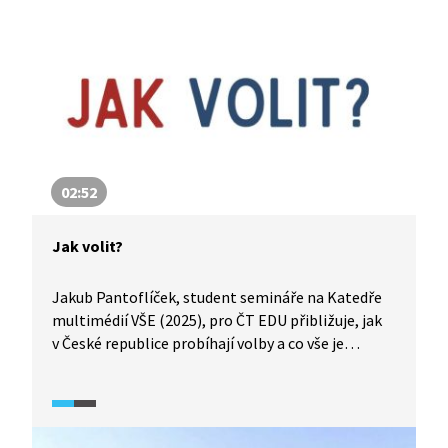
02:52
Jak volit?
Jakub Pantoflíček, student semináře na Katedře
multimédií VŠE (2025), pro ČT EDU přibližuje, jak
v České republice probíhají volby a co vše je
potřeba, aby se jich člověk mohl zúčastnit.
Objasňuje, kde hledat termíny voleb, jak
to funguje ve volební místnosti a co dělat, pokud
volič nemůže přijít osobně. Zdůrazňuje, že každý