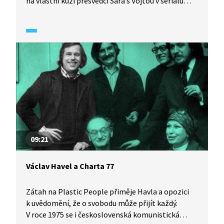
na vlastní kůži přesvědčí Sára s Vojtou v seriálu
Občanka (2021). S ředitelem Císařem to ovšem
nebude tak jednoduché, dojde i na citování Úmluvy
o právech dítěte, novinářské schopnosti sousedky
Lidu a demonstraci proti potlačování lidských
a dětských práv. Z hlediska práva nejsou ani děti
samy a bezmocné!
09:21
Václav Havel a Charta 77
Zátah na Plastic People přiměje Havla a opozici
k uvědomění, že o svobodu může přijít každý.
V roce 1975 se i československá komunistická