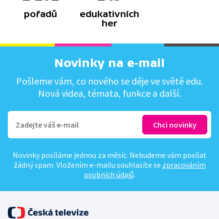
pořadů
edukativních
her
Novinky na e-mail
Pošleme vám, co nového se děje ve světě edu.
Nová videa, témata, funkce a další.
Novinky posíláme jednou za měsíc. Nebudeme vám posílat
žádný spam. Vložením e-mailu souhlasíte se
zpracováním
osobních údajů
.