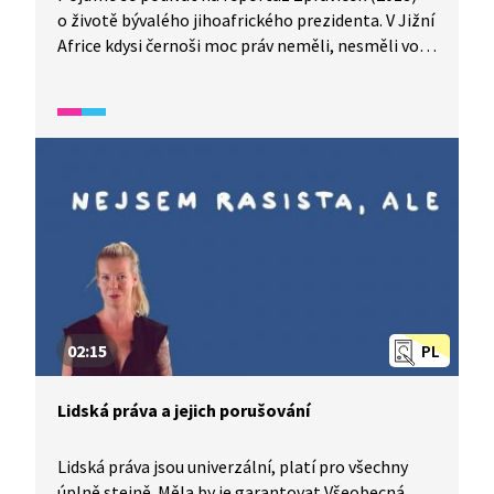
o životě bývalého jihoafrického prezidenta. V Jižní
Africe kdysi černoši moc práv neměli, nesměli volit
a byly pro ně určené i speciální školy. Do takových
škol právě chodil Nelson Mandela, který později
vystudoval práva a snažil se tyto poměry změnit.
Bojoval za práva černochů, více než čtvrt století
strávil ve vězení a stal se prvním černošským
prezidentem.
02:15
PL
Lidská práva a jejich porušování
Lidská práva jsou univerzální, platí pro všechny
úplně stejně. Měla by je garantovat Všeobecná