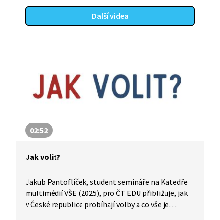
Další videa
02:52
Jak volit?
Jakub Pantoflíček, student semináře na Katedře
multimédií VŠE (2025), pro ČT EDU přibližuje, jak
v České republice probíhají volby a co vše je
potřeba, aby se jich člověk mohl zúčastnit.