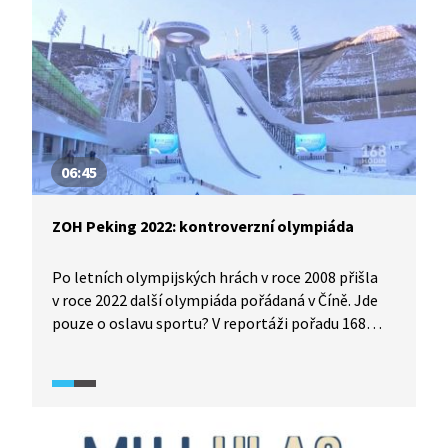
hlas se počítá a že volby jsou příležitostí ovlivnit
dění kolem nás.
06:45
ZOH Peking 2022: kontroverzní olympiáda
Po letních olympijských hrách v roce 2008 přišla
v roce 2022 další olympiáda pořádaná v Číně. Jde
pouze o oslavu sportu? V reportáži pořadu 168
hodin (2022) se dozvíme, jaké kontroverze
olympijské hry vzbuzovaly. Svůj pohled nabízí
zpravodajci, sportovci, komentátoři nebo
například režisér, který se pokusil skutečnosti
v Číně zachytit v dokumentu.