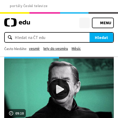
portály České televize
MENU
Hledat
vesmír
lety do vesmíru
Měsíc
Často hledáte:
09:10