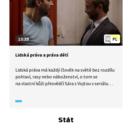
každodenní život.
13:39
PL
Lidská práva a práva dětí
Lidská práva má každý člověk na světě bez rozdílu
pohlaví, rasy nebo náboženství, o tom se
na vlastní kůži přesvědčí Sára s Vojtou v seriálu
Občanka (2021). S ředitelem Císařem to ovšem
nebude tak jednoduché, dojde i na citování Úmluvy
o právech dítěte, novinářské schopnosti sousedky
Lidu a demonstraci proti potlačování lidských
a dětských práv. Z hlediska práva nejsou ani děti
Stát
samy a bezmocné!