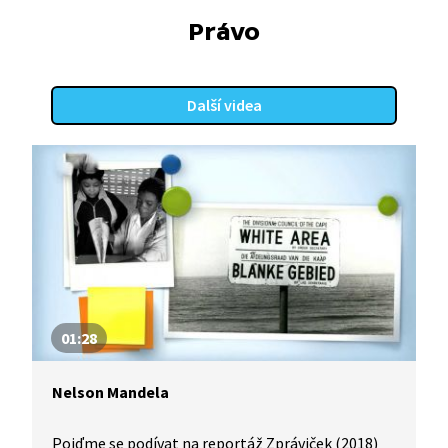
parlamentu a místních zastupitelstev. Připomíná,
že výsledky voleb ovlivňují podobu zákonů,
Právo
rozdělování peněz i každodenní život lidí.
Další videa
01:28
Nelson Mandela
Pojďme se podívat na reportáž Zpráviček (2018)