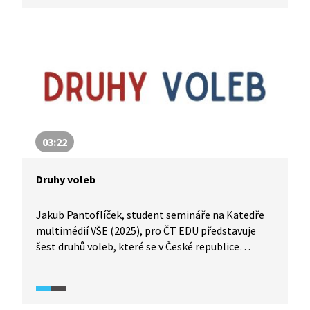
probíhá a k čemu slouží legislativní proces.
Zdůrazňuje, že právě volby rozhodují o tom, kdo
bude přijímat zákony, které ovlivňují náš
každodenní život.
03:22
Druhy voleb
Jakub Pantoflíček, student semináře na Katedře
multimédií VŠE (2025), pro ČT EDU představuje
šest druhů voleb, které se v České republice
pravidelně konají. Vysvětluje jejich principy, délku
mandátu a způsob hlasování – od prezidentských
a parlamentních voleb až po volby do Evropského