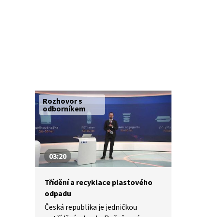
podívejte se jak.
Rozhovor s
odborníkem
03:20
Třídění a recyklace plastového
odpadu
Česká republika je jedničkou