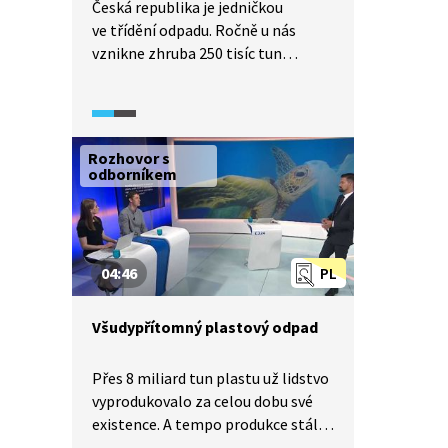
Česká republika je jedničkou
ve třídění odpadu. Ročně u nás
vznikne zhruba 250 tisíc tun
plastového odpadu. K recyklaci jde
pak něco přes polovinu, dalších
12 % je energeticky využíváno
a zbytek končí na skládkách.
Rozhovor s
odborníkem
04:46
PL
Všudypřítomný plastový odpad
Přes 8 miliard tun plastu už lidstvo
vyprodukovalo za celou dobu své
existence. A tempo produkce stále
roste. Tento trend s sebou přináší