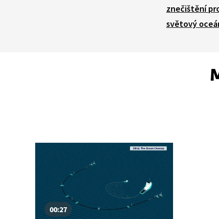
znečištění pr
světový oceá
M
00:27