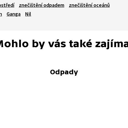
ostředí
znečištění odpadem
znečištění oceánů
n
Ganga
Nil
ohlo by vás také zajím
Odpady