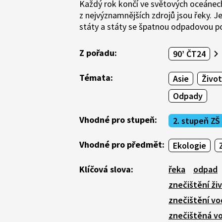
Každý rok končí ve světových oceánec
z nejvýznamnějších zdrojů jsou řeky. J
státy a státy se špatnou odpadovou po
Z pořadu:
90’ ČT24
Témata:
Asie
Život
Odpady
Vhodné pro stupeň:
2. stupeň ZŠ
Vhodné pro předmět:
Ekologie
Klíčová slova:
řeka
odpad
znečištění ži
znečištění vo
znečištěná v