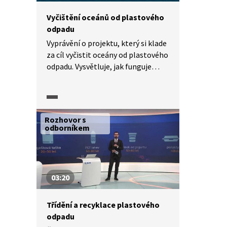
Vyčištění oceánů od plastového
odpadu
Vyprávění o projektu, který si klade
za cíl vyčistit oceány od plastového
odpadu. Vysvětluje, jak funguje
systém, který má podle
organizátorů projektu každých 5
let snížit množství plastového
odpadu v Pacifiku o 50 procent.
Rozhovor s
odborníkem
03:20
Třídění a recyklace plastového
odpadu