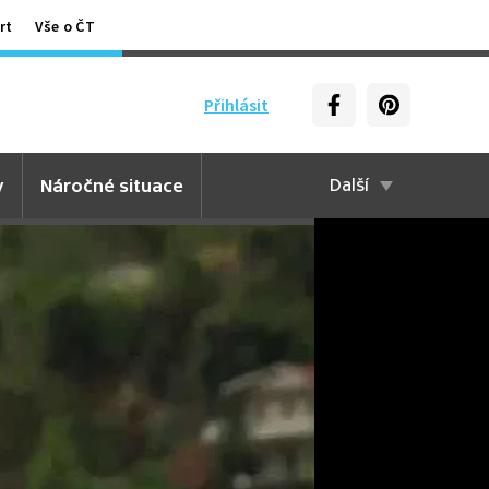
rt
Vše o ČT
Přihlásit
y
Náročné situace
Další