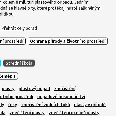
h kolem 8 mil. tun plastového odpadu. Jedním
edná se hlavně o ty, které protékají hustě zalidněnými
litikou.
Přehrát celý pořad
ní prostředí
Ochrana přírody a životního prostředí
Střední škola
Zeměpis
plasty
plastový odpad
znečištění
votního prostředí
odpadové hospodářství
dy
řeky
znečištění vodních toků
plasty v přírodě
oda
znečištění plasty
znečištění oceánů plasty