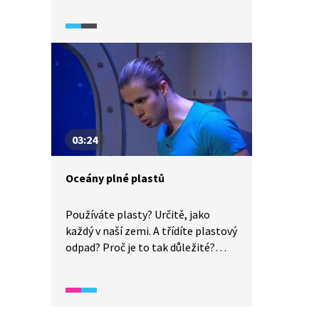
důsledky, které znamenají ohrožení
životní o prostředí i zdraví člověka,
a tedy i zvyšuje naléhavost řešit
odpadové hospodářství. Jak na to?
03:24
Oceány plné plastů
Používáte plasty? Určitě, jako
každý v naší zemi. A třídíte plastový
odpad? Proč je to tak důležité?
Každý rok se do oceánů dostane asi
12 milionů tun plastu. Tyto plasty
zabijí ročně až 100 tisíc mořských
živočichů. I vy můžete pomoci,