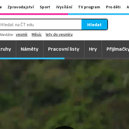
e
Zpravodajství
Sport
iVysílání
TV program
Pro děti
A
Hledat
vesmír
Měsíc
lety do vesmíru
hledáte:
ruhy
Náměty
Pracovní listy
Hry
Přijímačk