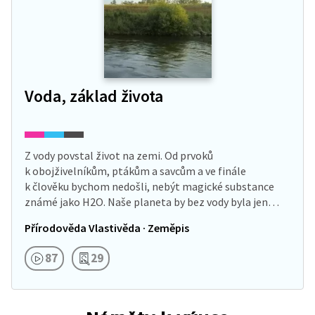
Voda, základ života
Z vody povstal život na zemi. Od prvoků
k obojživelníkům, ptákům a savcům a ve finále
k člověku bychom nedošli, nebýt magické substance
známé jako H2O. Naše planeta by bez vody byla jen
pustinou.…
Přírodověda Vlastivěda · Zeměpis
87
29