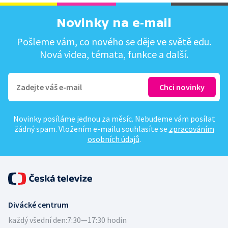
Novinky na e-mail
Pošleme vám, co nového se děje ve světě edu.
Nová videa, témata, funkce a další.
Novinky posíláme jednou za měsíc. Nebudeme vám posílat
žádný spam. Vložením e-mailu souhlasíte se
zpracováním
osobních údajů
.