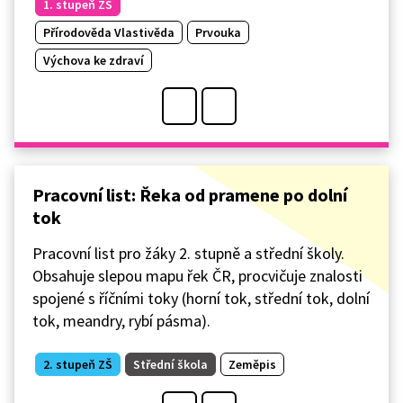
1. stupeň ZŠ
Přírodověda Vlastivěda
Prvouka
Výchova ke zdraví
Pracovní list: Řeka od pramene po dolní
tok
Pracovní list pro žáky 2. stupně a střední školy.
Obsahuje slepou mapu řek ČR, procvičuje znalosti
spojené s říčními toky (horní tok, střední tok, dolní
tok, meandry, rybí pásma).
2. stupeň ZŠ
Střední škola
Zeměpis