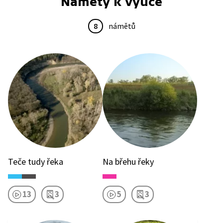
Náměty k výuce
8
námětů
Teče tudy řeka
Na břehu řeky
13
3
5
3