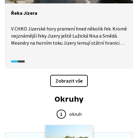
Řeka Jizera
V CHKO Jizerské hory pramení hned několik řek. Kromě
nejznámější řeky Jizery ještě Lužická Nisa a Smědá.
Meandry na horním toku Jizery lemují státní hranici
s Polskem. Na polské straně najdeme i pramen této
řeky. V 16. a 17. století byla v okolí Jizery objevena
naleziště drahých kamenů, jako jsou safíry, rubíny nebo
granáty, a také polodrahokamů.
Zobrazit vše
Okruhy
1
okruh