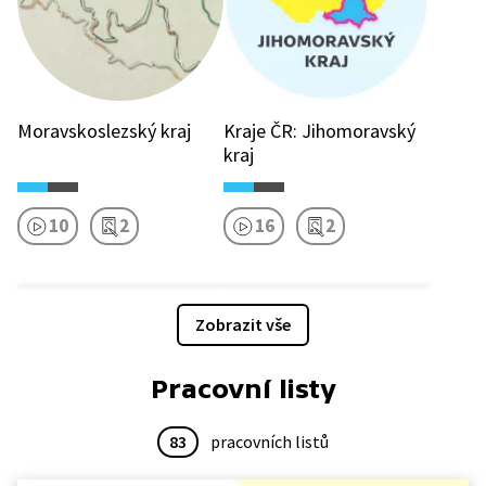
Moravskoslezský kraj
Kraje ČR: Jihomoravský
kraj
10
2
16
2
Zobrazit vše
Pracovní listy
83
pracovních listů