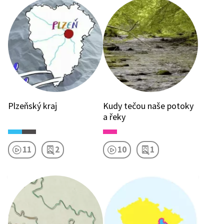
Plzeňský kraj
Kudy tečou naše potoky
a řeky
11
2
10
1