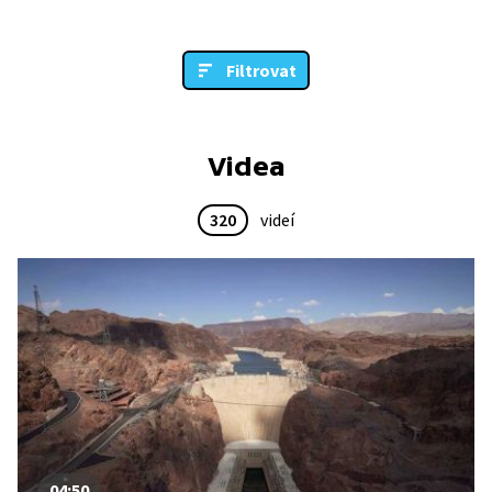
Filtrovat
Videa
320
videí
04:50