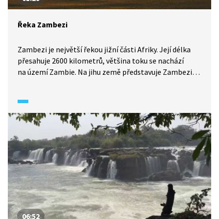
Řeka Zambezi
Zambezi je největší řekou jižní části Afriky. Její délka
přesahuje 2600 kilometrů, většina toku se nachází
na území Zambie. Na jihu země představuje Zambezi
přírodní hranici. Dolní tok je populární v rámci
cestovního ruchu, neboť je zde při plavbě stále možné
spatřit neporušenou přírodu včetně četných ostrůvků.
06:52