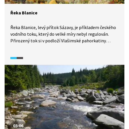
Řeka Blanice
Řeka Blanice, levý přítok Sázavy, je příkladem českého
vodního toku, který do velké míry nebyl regulován.
Přirozený tok si v podloží Vlašimské pahorkatiny
vytváří zaklesnuté meandry. Ve slepých ramenech řeky
můžeme na jaře pozorovat dnes vzácnou a fascinující
proměnu skokanů hnědých, kterou dříve znalo každé
dítě.
03:06