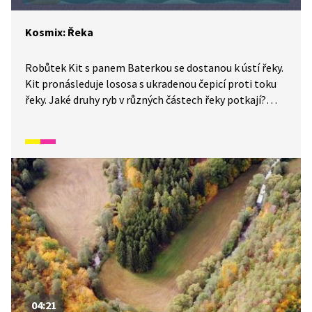
Kosmix: Řeka
Robůtek Kit s panem Baterkou se dostanou k ústí řeky.
Kit pronásleduje lososa s ukradenou čepicí proti toku
řeky. Jaké druhy ryb v různých částech řeky potkají?
A proč vůbec losos čepici ukradl?
04:21