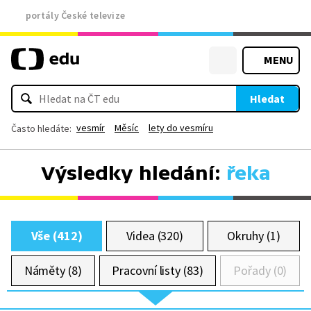
portály České televize
MENU
Hledat
vesmír
Měsíc
lety do vesmíru
Často hledáte:
Výsledky hledání:
řeka
Vše (412)
Videa (320)
Okruhy (1)
Náměty (8)
Pracovní listy (83)
Pořady (0)