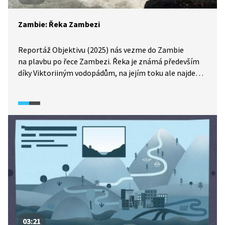
Zambie: Řeka Zambezi
Reportáž Objektivu (2025) nás vezme do Zambie
na plavbu po řece Zambezi. Řeka je známá především
díky Viktoriiným vodopádům, na jejím toku ale najdeme
mnoho dalších méně známých, ovšem neméně
krásných vodopádů. Obrovský význam má řeka
Zambezi nejen pro turisty, ale zejména pro tamní
obyvatele a ekosystém. Kvůli klimatické změně však
čelí řeka a život v ní i jejím okolí mnoha problémům
a výzvám.
03:21