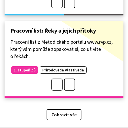
Pracovní list: Řeky a jejich přítoky
Pracovní list z Metodického portálu www.rvp.cz,
který vám pomůže zopakovat si, co už víte
o řekách.
1. stupeň ZŠ
Přírodověda Vlastivěda
Zobrazit vše