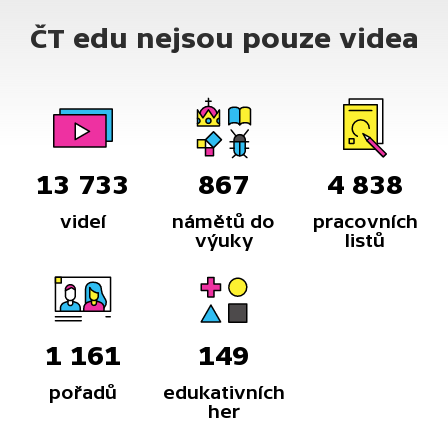
ČT edu nejsou pouze videa
13 733
867
4 838
videí
námětů do
pracovních
výuky
listů
1 161
149
pořadů
edukativních
her