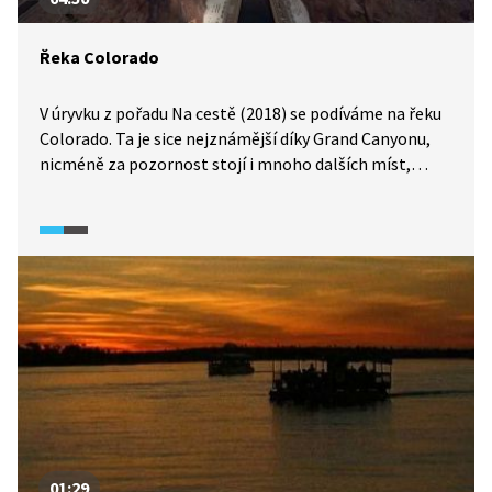
Řeka Colorado
V úryvku z pořadu Na cestě (2018) se podíváme na řeku
Colorado. Ta je sice nejznámější díky Grand Canyonu,
nicméně za pozornost stojí i mnoho dalších míst,
kterým tento tok vtiskl nezaměnitelný ráz.
Na několika místech však řeku spoutal člověk a vznikly
tak jedny z největších umělých nádrží na americkém
kontinentu, Lake Powell a Lake Mead.
01:29