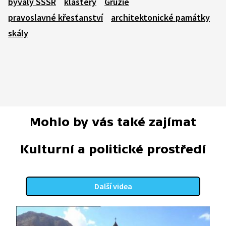
bývalý SSSR
kláštery
Gruzie
pravoslavné křesťanství
architektonické památky
skály
Mohlo by vás také zajímat
Kulturní a politické prostředí
Další videa