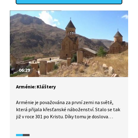
06:29
Arménie: Kláštery
Arménie je považována za první zemi na světě,
která přijala křesťanské náboženství. Stalo se tak
již v roce 301 po Kristu. Díky tomu je doslova
poseta vzácnými skvosty – starobylými kláštery,
které vznikaly již v době starověku a raného
novověku. Kláštery bývaly středisky arménské