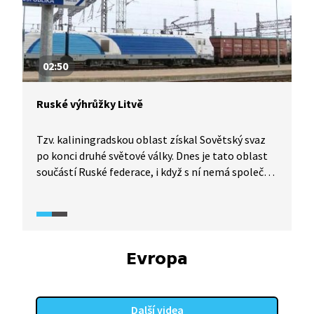
02:50
Ruské výhrůžky Litvě
Tzv. kaliningradskou oblast získal Sovětský svaz
po konci druhé světové války. Dnes je tato oblast
součástí Ruské federace, i když s ní nemá společné
hranice. Část zboží do oblasti proudila
před zahájením války na Ukrajině přes Litvu.
V důsledku zostřených protiruských sankcí zemí
Evropské unie však není železniční doprava přes
Litvu možná. Rusko proto začalo Litvě vyhrožovat.
Evropa
Další videa