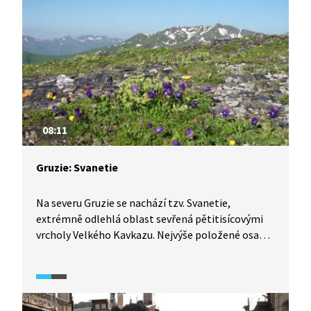
ke zrušení kláštera a rozboření budov, zachovány
zůstaly pouze dva historické cenné kostely. Celé
okolí jezera je tak pro milovníky historických
památek skutečným skvostem.
08:11
Gruzie: Svanetie
Na severu Gruzie se nachází tzv. Svanetie,
extrémně odlehlá oblast sevřená pětitisícovými
vrcholy Velkého Kavkazu. Nejvýše položené osady
leží až 2200 m. n. m. Právě nadmořská výška
oblasti je hlavním důvodem toho, proč nebyla
Svanetie na rozdíl od Gruzie nikdy okupována.
Obyvatelé regionu, Svanové, jsou hrdým