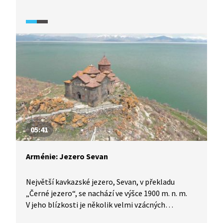
poseta vzácnými skvosty – starobylými kláštery,
které vznikaly již v době starověku a raného
novověku. Kláštery bývaly středisky arménské
vzdělanosti a přečkaly arabskou nadvládu i éru
Sovětského svazu.
05:41
Arménie: Jezero Sevan
Největší kavkazské jezero, Sevan, v překladu
„Černé jezero“, se nachází ve výšce 1900 m. n. m.
V jeho blízkosti je několik velmi vzácných
památek, klášterů, z nichž nejstarší byl založen