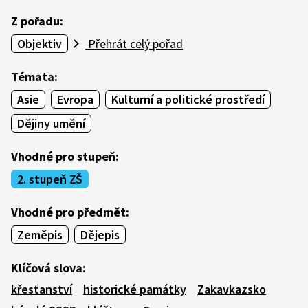
Z pořadu:
Objektiv
Přehrát celý pořad
Témata:
Asie
Evropa
Kulturní a politické prostředí
Dějiny umění
Vhodné pro stupeň:
2. stupeň ZŠ
Vhodné pro předmět:
Zeměpis
Dějepis
Klíčová slova:
křesťanství
historické památky
Zakavkazsko