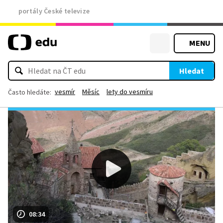
portály České televize
MENU
Hledat
vesmír
Měsíc
lety do vesmíru
Často hledáte:
08:34