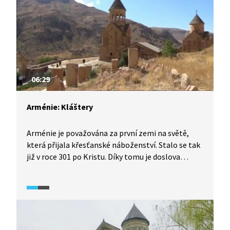
06:29
Arménie: Kláštery
Arménie je považována za první zemi na světě,
která přijala křesťanské náboženství. Stalo se tak
již v roce 301 po Kristu. Díky tomu je doslova
poseta vzácnými skvosty – starobylými kláštery,
které vznikaly již v době starověku a raného
novověku. Kláštery bývaly středisky arménské
vzdělanosti a přečkaly arabskou nadvládu i éru
Sovětského svazu.