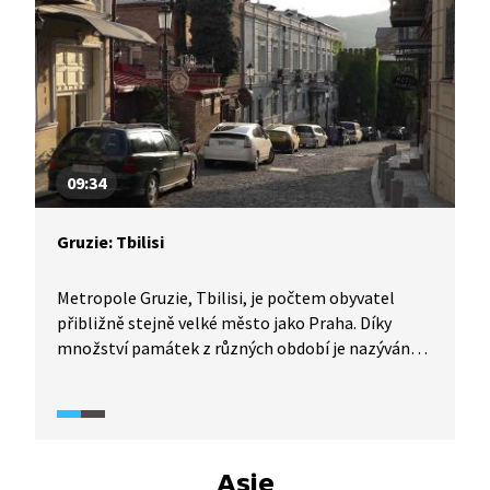
jihokavkazským národem, který v oblasti žije více
než 2000 let.
09:34
Gruzie: Tbilisi
Metropole Gruzie, Tbilisi, je počtem obyvatel
přibližně stejně velké město jako Praha. Díky
množství památek z různých období je nazýváno
perlou Kavkazu. Je křižovatkou kultur
a náboženství. Vedle sebe zde v harmonii žijí
pravoslavní křesťané, muslimové i Židé.
Asie