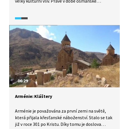
velký kulturní vliv. Právě v době osmanské
nadvlády přijali obyvatelé Adžárie islám. Dnes
muslimové netvoří ani polovinu populace v Adžárii
a stále jich ubývá. Architektonickým skvostem
Adžárie jsou polozapomenuté vzácné dřevěné
mešity. V dobách Sovětského svazu byly mnohé
mešity zničeny. Ani současná gruzínská vláda
v Tbilisi však nevěnuje opravě mešit náležitou
pozornost.
06:29
Arménie: Kláštery
Arménie je považována za první zemi na světě,
která přijala křesťanské náboženství. Stalo se tak
již v roce 301 po Kristu. Díky tomu je doslova