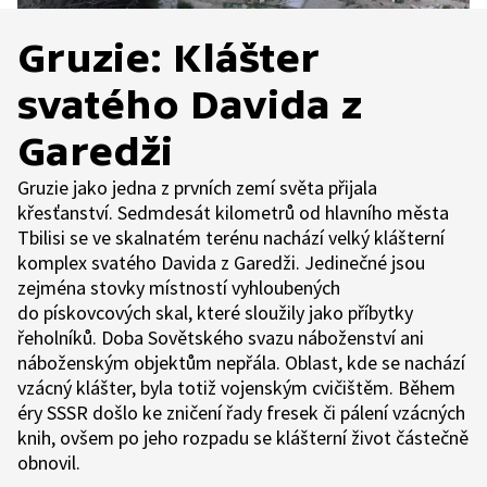
Gruzie: Klášter
svatého Davida z
Garedži
Gruzie jako jedna z prvních zemí světa přijala
křesťanství. Sedmdesát kilometrů od hlavního města
Tbilisi se ve skalnatém terénu nachází velký klášterní
komplex svatého Davida z Garedži. Jedinečné jsou
zejména stovky místností vyhloubených
do pískovcových skal, které sloužily jako příbytky
řeholníků. Doba Sovětského svazu náboženství ani
náboženským objektům nepřála. Oblast, kde se nachází
vzácný klášter, byla totiž vojenským cvičištěm. Během
éry SSSR došlo ke zničení řady fresek či pálení vzácných
knih, ovšem po jeho rozpadu se klášterní život částečně
obnovil.