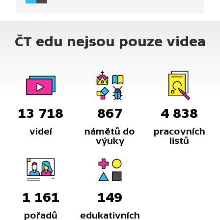
Svanetie na rozdíl od Gruzie nikdy okupována.
Obyvatelé regionu, Svanové, jsou hrdým
jihokavkazským národem, který v oblasti žije více
ČT edu nejsou pouze videa
než 2000 let.
13 718
867
4 838
videí
námětů do
pracovních
výuky
listů
1 161
149
pořadů
edukativních