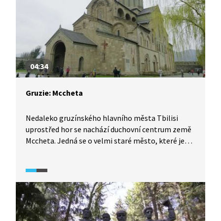
04:34
Gruzie: Mccheta
Nedaleko gruzínského hlavního města Tbilisi
uprostřed hor se nachází duchovní centrum země
Mccheta. Jedná se o velmi staré město, které je
od roku 1996 zapsáno na Seznamu světového
a kulturního dědictví UNESCO. Nejvýznamnější
starobylou památkou Mcchety je tisíc let stará
opevněná katedrála.