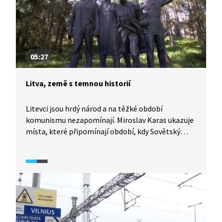
05:27
Litva, země s temnou historií
Litevci jsou hrdý národ a na těžké období
komunismu nezapomínají. Miroslav Karas ukazuje
místa, které připomínají období, kdy Sovětský
svaz chtěl tento národ srazit na kolena.