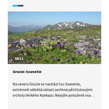
již před více než 1700 lety zakladatelem arménské
církve. V dobách Sovětského svazu však došlo
ke zrušení kláštera a rozboření budov, zachovány
zůstaly pouze dva historické cenné kostely. Celé
okolí jezera je tak pro milovníky historických
památek skutečným skvostem.
08:11
Gruzie: Svanetie
Na severu Gruzie se nachází tzv. Svanetie,
extrémně odlehlá oblast sevřená pětitisícovými
vrcholy Velkého Kavkazu. Nejvýše položené osady
leží až 2200 m. n. m. Právě nadmořská výška
oblasti je hlavním důvodem toho, proč nebyla