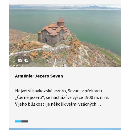
vzdělanosti a přečkaly arabskou nadvládu i éru
Sovětského svazu.
05:41
Arménie: Jezero Sevan
Největší kavkazské jezero, Sevan, v překladu
„Černé jezero“, se nachází ve výšce 1900 m. n. m.
V jeho blízkosti je několik velmi vzácných
památek, klášterů, z nichž nejstarší byl založen
již před více než 1700 lety zakladatelem arménské
církve. V dobách Sovětského svazu však došlo