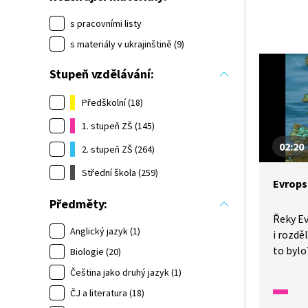
s pracovními listy
s materiály v ukrajinštině (9)
Stupeň vzdělávání:
Předškolní (18)
1. stupeň ZŠ (145)
02:20
2. stupeň ZŠ (264)
Střední škola (259)
Evrops
Předměty:
Řeky Ev
Anglický jazyk (1)
i rozdě
to bylo
Biologie (20)
nachází
Čeština jako druhý jazyk (1)
jednotl
ČJ a literatura (18)
se dají