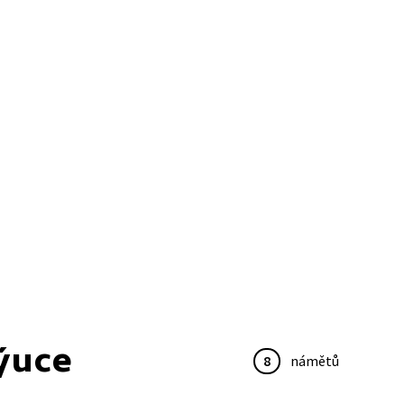
ýuce
8
námětů