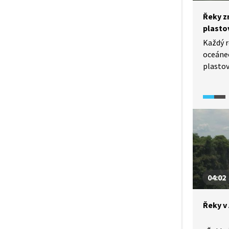
Řeky z
plast
Každý r
oceánec
plasto
z nejvý
řeky. J
protéka
a státy
politik
04:02
Řeky v 