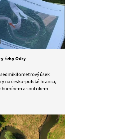
y řeky Odry
 sedmikilometrový úsek
ry na česko-polské hranici,
ohumínem a soutokem
Olší, představuje unikátní
edoevropské přírody. Jiná
elká neregulovaná řeka
ě už neexistuje. Meandrující
Odry připomíná svojí
tí a nespoutaností řeku
u. Zdejší lužní lesy