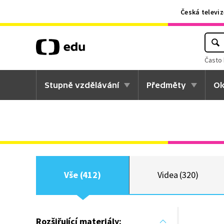
Česká televiz
Často 
Stupně vzdělávání
Předměty
Ok
Vše (412)
Videa (320)
Rozšiřující materiály: