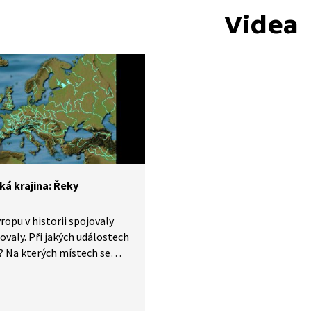
Videa
ká krajina: Řeky
ropu v historii spojovaly
lovaly. Při jakých událostech
? Na kterých místech se
 krátké úseky mezi
ivými klíčovými řekami, kde
 lodě přenášet?