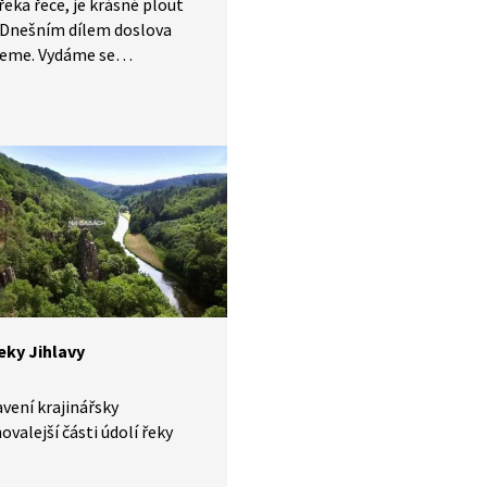
řeka řece, je krásné plout
 Dnešním dílem doslova
jeme. Vydáme se
ých afrických řekách až
riiným vodopádům. O těch
 že je to dým, který hřmí.
příroda je fascinující
mus. Druhý největší
eň nejteplejší kontinent
Proto se neváhejte vydat
ším dobrodružstvím právě
eky Jihlavy
vení krajinářsky
ovalejší části údolí řeky