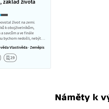
 základ života
povstal život na zemi.
ků k obojživelníkům,
a savcům a ve finále
ku bychom nedošli, nebýt
é substance známé jako
věda Vlastivěda · Zeměpis
še planeta by bez vody byla
tinou.…
29
Náměty k v