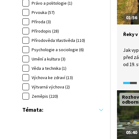
Právo a politologie (1)
předsta
Prvouka (57)
ekosyst
01:56
a živoč
Příroda (3)
ochran
Přírodopis (28)
Řeky v
Přírodověda Vlastivěda (110)
Psychologie a sociologie (6)
Jak vyp
před zá
Umění a kultura (3)
od 19. 
Věda a technika (1)
měnily 
Výchova ke zdraví (13)
Spoutá
lichobě
Výtvarná výchova (2)
chybou,
Zeměpis (220)
Rozhov
přijdou
odborn
Témata:
05:40