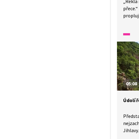
„Řekla 
přece.“
proplu
po znám
k Vikto
se říká,
Africká 
organis
a zárov
světa. 
za dal
sem.
05:08
Údolí ř
Předsta
nejzach
Jihlavy.