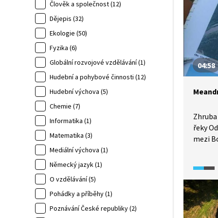
Člověk a společnost (12)
Dějepis (32)
Ekologie (50)
Fyzika (6)
Globální rozvojové vzdělávání (1)
04:58
Hudební a pohybové činnosti (12)
Meandr
Hudební výchova (5)
Chemie (7)
Zhruba
Informatika (1)
řeky Od
Matematika (3)
mezi B
Odry s 
Mediální výchova (1)
kus stř
Německý jazyk (1)
takto v
O vzdělávání (5)
v Evrop
Pohádky a příběhy (1)
koryto 
divokos
Poznávání České republiky (2)
Amazonk