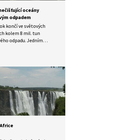
nečišťující oceány
ovým odpadem
ok končí ve světových
h kolem 8 mil. tun
vého odpadu. Jedním
znamnějších zdrojů jsou
edná se hlavně o ty, které
jí hustě zalidněnými státy
 se špatnou odpadovou
ou.
Africe