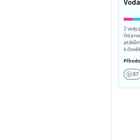
Voda,
Z vody 
Od prvo
ptákům 
k člově
magick
Přírodo
H2O. Na
jen pus
87