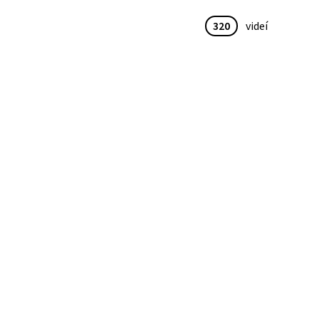
320
videí