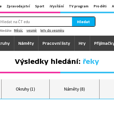
e
Zpravodajství
Sport
iVysílání
TV program
Pro děti
A
Hledat
Měsíc
vesmír
lety do vesmíru
hledáte:
ruhy
Náměty
Pracovní listy
Hry
Přijímačk
Výsledky hledání:
řeky
Okruhy (1)
Náměty (8)