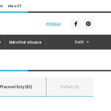
rt
Vše o ČT
Přihlásit
y
Náročné situace
Další
Pracovní listy (83)
Pořady (0)