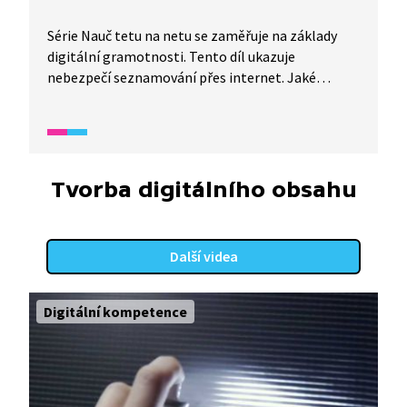
Série Nauč tetu na netu se zaměřuje na základy
digitální gramotnosti. Tento díl ukazuje
nebezpečí seznamování přes internet. Jaké
důležité zásady je třeba dodržovat? To třináctiletý
Ondřej naučí svou starší tetu i nás. A to i když je
na návštěvě u ní za trest.
Tvorba digitálního obsahu
Další videa
Digitální kompetence