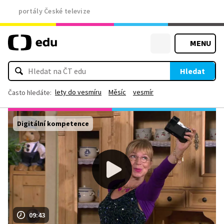
portály České televize
MENU
Hledat
lety do vesmíru
Měsíc
vesmír
Často hledáte:
Digitální kompetence
09:43