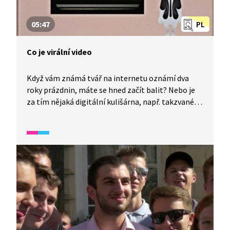
05:47
PL
Co je virální video
Když vám známá tvář na internetu oznámí dva
roky prázdnin, máte se hned začít balit? Nebo je
za tím nějaká digitální kulišárna, např. takzvané
deepfakes. A co jsou virální videa? To jsou videa,
která se šíří jako virus, tedy rychle. Čemu tedy
věřit? Ověřujte si zdroje... Pokud zveřejňujete svá
videa, počítejte i s negativními reakcemi
sledujících.