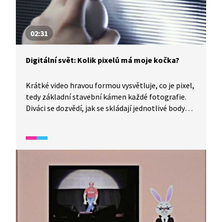
02:31
Digitální svět: Kolik pixelů má moje kočka?
Krátké video hravou formou vysvětluje, co je pixel,
tedy základní stavební kámen každé fotografie.
Diváci se dozvědí, jak se skládají jednotlivé body
do obrazu, co znamená rozlišení a jak vyšší počet
pixelů ovlivňuje kvalitu fotografie. Video ukazuje
také základy úpravy digitálních fotografií. Otevírá
téma toho, co vše lze na fotce změnit a jak
upravené obrázky ovlivňují náš pohled na realitu,
představí nám i vodosvětelné graffity.