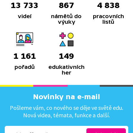
13 733
867
4 838
videí
námětů do
pracovních
výuky
listů
1 161
149
pořadů
edukativních
her
Novinky na e-mail
Pošleme vám, co nového se děje ve světě edu.
Nová videa, témata, funkce a další.