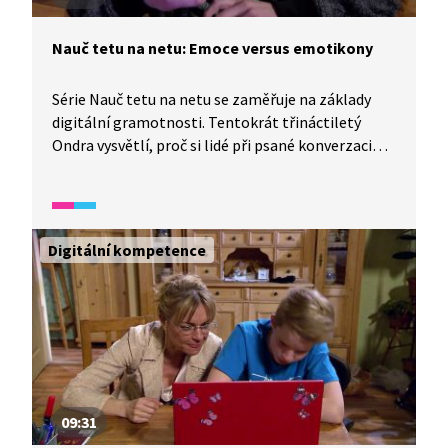
Nauč tetu na netu: Emoce versus emotikony
Série Nauč tetu na netu se zaměřuje na základy
digitální gramotnosti. Tentokrát třináctiletý
Ondra vysvětlí, proč si lidé při psané konverzaci
často nerozumí. A poradí, kdy pomohou
emotikony a kdy je lépe promluvit si z očí do očí.
Digitální kompetence
09:31