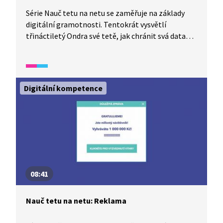
Série Nauč tetu na netu se zaměřuje na základy
digitální gramotnosti. Tentokrát vysvětlí
třináctiletý Ondra své tetě, jak chránit svá data
před ztrátou, proč pravidelně zálohovat a že cloud
není jen mrak, ale také dobré místo
pro zálohování.
Digitální kompetence
08:41
Nauč tetu na netu: Reklama