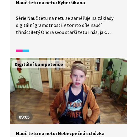
Nauč tetu na netu: Kyberšikana
Série Nauč tetu na netu se zaměřuje na základy
digitální gramotnosti. V tomto díle naučí
třináctiletý Ondra svou starší tetu i nás, jak
správně reagovat na nenávistné, urážlivé
komentáře a kyberšikanu na sociálních sítích.
Digitální kompetence
09:05
Nauč tetu na netu: Nebezpečná schůzka