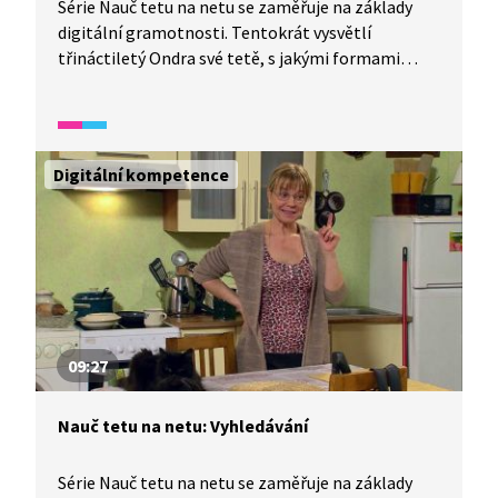
Série Nauč tetu na netu se zaměřuje na základy
digitální gramotnosti. Tentokrát vysvětlí
třináctiletý Ondra své tetě, s jakými formami
reklamy se na internetu setkáváme, jak ji můžeme
blokovat a jak odhalit klamavou reklamu.
Digitální kompetence
09:27
Nauč tetu na netu: Vyhledávání
Série Nauč tetu na netu se zaměřuje na základy