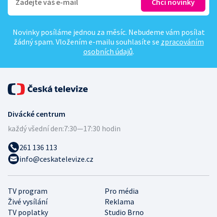
Novinky posíláme jednou za měsíc. Nebudeme vám posílat
žádný spam. Vložením e-mailu souhlasíte se
zpracováním
osobních údajů
.