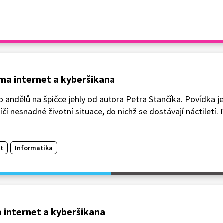
éma internet a kyberšikana
andělů na špičce jehly od autora Petra Stančíka. Povídka je
íčí nesnadné životní situace, do nichž se dostávají náctiletí.
t
Informatika
a internet a kyberšikana