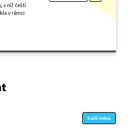
 v níž čeští
ikla v rámci
at
Další videa