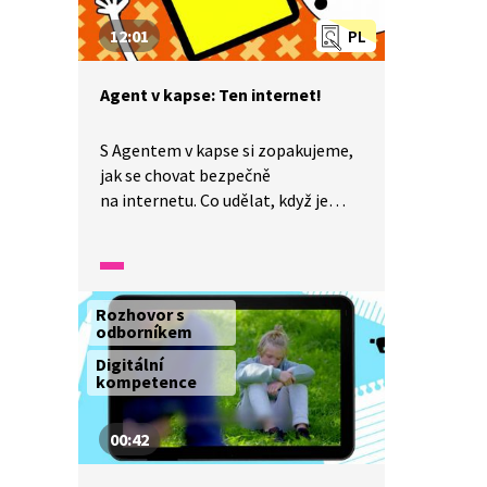
12:01
PL
Agent v kapse: Ten internet!
S Agentem v kapse si zopakujeme,
jak se chovat bezpečně
na internetu. Co udělat, když je
potřeba něco zaplatit? Komu
můžeme posílat svoje fotky? A co
když jsem podle internetu vyhrál
soutěž a mám odeslat někam své
Rozhovor s
osobní údaje?
odborníkem
Digitální
kompetence
00:42