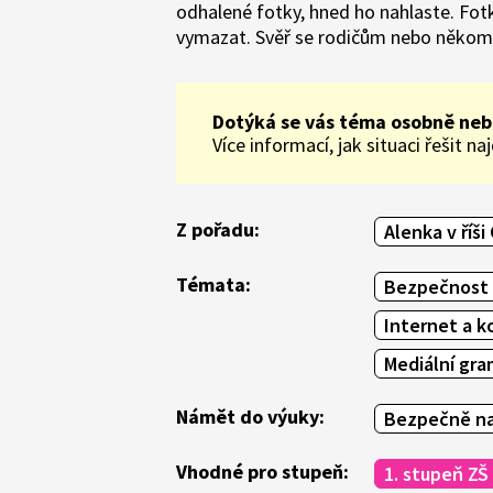
odhalené fotky, hned ho nahlaste. Fot
vymazat. Svěř se rodičům nebo někomu,
Dotýká se vás téma osobně neb
Více informací, jak situaci řešit n
Z pořadu:
Alenka v říši
Témata:
Bezpečnost v
Internet a k
Mediální gr
Námět do výuky:
Bezpečně na
Vhodné pro stupeň:
1. stupeň ZŠ