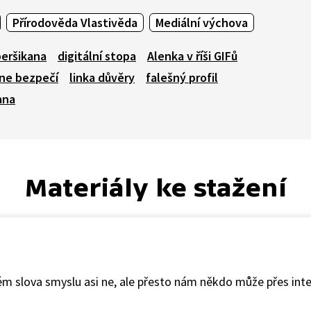
Přírodověda Vlastivěda
Mediální výchova
eršikana
digitální stopa
Alenka v říši GIFů
ine bezpečí
linka důvěry
falešný profil
ana
Materiály ke stažení
ém slova smyslu asi ne, ale přesto nám někdo může přes int