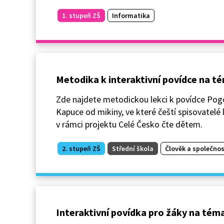
1. stupeň ZŠ
Informatika
Metodika k interaktivní povídce na t
Zde najdete metodickou lekci k povídce Pogo 
Kapuce od mikiny, ve které čeští spisovatelé l
v rámci projektu Celé Česko čte dětem.
2. stupeň ZŠ
Střední škola
Člověk a společnos
Interaktivní povídka pro žáky na tém