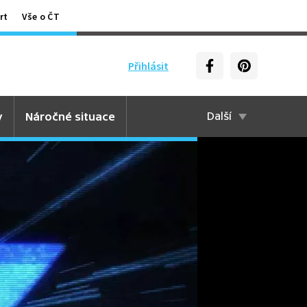
rt
Vše o ČT
Přihlásit
y
Náročné situace
Další