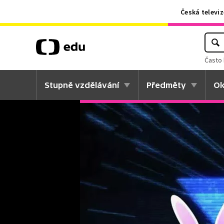
Česká televiz
Často 
Stupně vzdělávání
Předměty
Ok