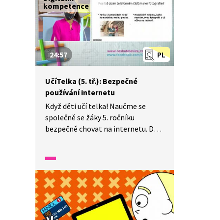
kompetence
24:57
PL
UčíTelka (5. tř.): Bezpečné
používání internetu
Když děti učí telka! Naučme se
společně se žáky 5. ročníku
bezpečně chovat na internetu. Děti
řeší konkrétní situace, které
mohou nastat. Můžeme věřit
v pravdivost všech informací
uveřejněných na internetu? Co je
to digitální stopa?