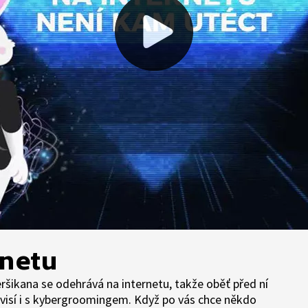
rnetu
eršikana se odehrává na internetu, takže oběť před ní
visí i s kybergroomingem. Když po vás chce někdo