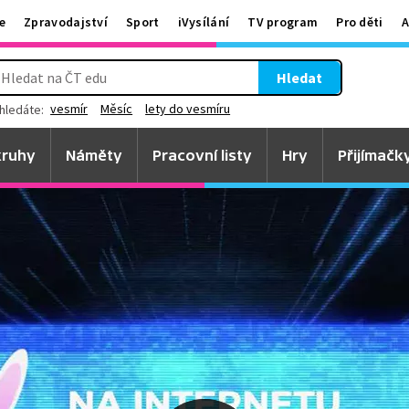
e
Zpravodajství
Sport
iVysílání
TV program
Pro děti
A
Hledat
vesmír
Měsíc
lety do vesmíru
hledáte:
ruhy
Náměty
Pracovní listy
Hry
Přijímačk