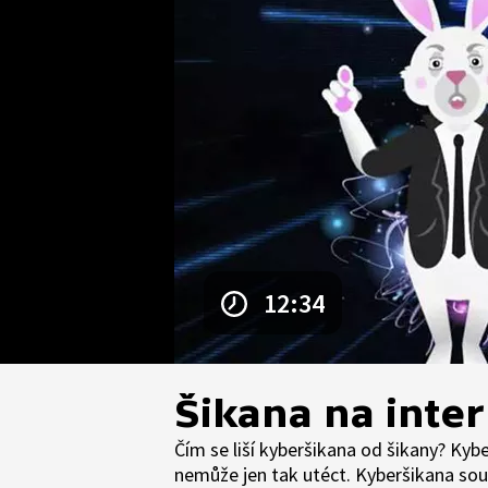
12:34
Šikana na inte
Čím se liší kyberšikana od šikany? Kyb
nemůže jen tak utéct. Kyberšikana sou