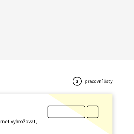
3
pracovní listy
ernet vyhrožovat,