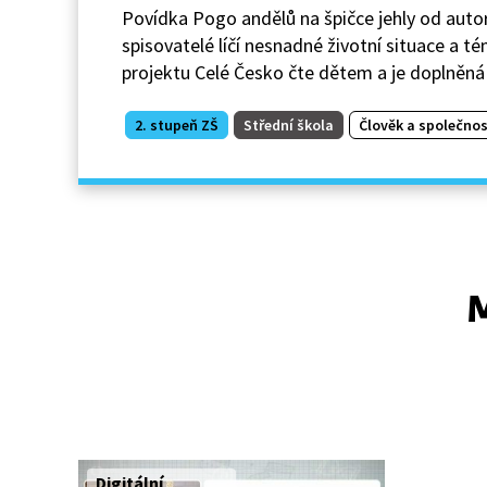
Povídka Pogo andělů na špičce jehly od autor
spisovatelé líčí nesnadné životní situace a té
projektu Celé Česko čte dětem a je doplněná
2. stupeň ZŠ
Střední škola
Člověk a společnos
M
Digitální