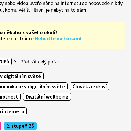
ky nebo videa uveřejněné na internetu se nepovede nikdy
 komu věříš. Hlavní je nebýt na to sám!
o někoho z vašeho okolí?
ajdete na stránce
Nebuďte na to sami
.
 GIFů
Přehrát celý pořad
 digitálním světě
omunikace v digitálním světě
Člověk a zdraví
amotnost
Digitální wellbeing
 internetu
2. stupeň ZŠ