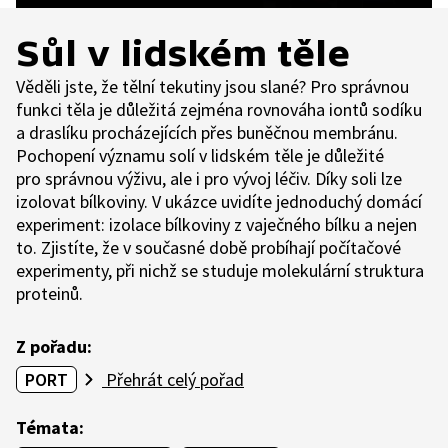
Sůl v lidském těle
Věděli jste, že tělní tekutiny jsou slané? Pro správnou
funkci těla je důležitá zejména rovnováha iontů sodíku
a draslíku procházejících přes buněčnou membránu.
Pochopení významu solí v lidském těle je důležité
pro správnou výživu, ale i pro vývoj léčiv. Díky soli lze
izolovat bílkoviny. V ukázce uvidíte jednoduchý domácí
experiment: izolace bílkoviny z vaječného bílku a nejen
to. Zjistíte, že v současné době probíhají počítačové
experimenty, při nichž se studuje molekulární struktura
proteinů.
Z pořadu:
PORT
Přehrát celý pořad
Témata: