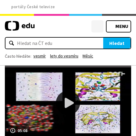
portály České televize
MENU
Hledat
vesmír
lety do vesmíru
Měsíc
Často hledáte:
05:08