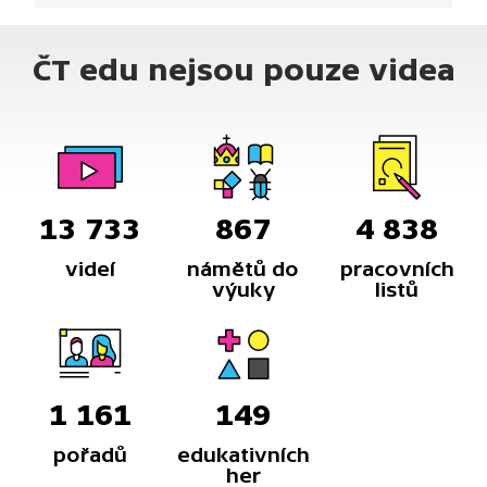
ČT edu nejsou pouze videa
13 733
867
4 838
videí
námětů do
pracovních
výuky
listů
1 161
149
pořadů
edukativních
her