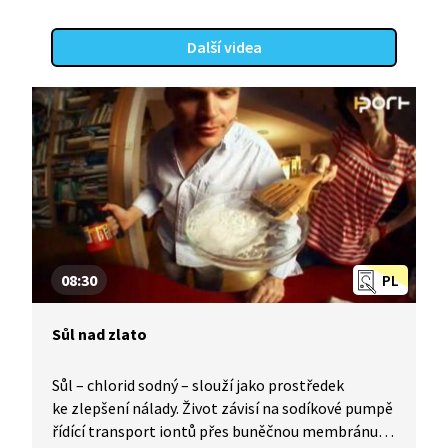
Další videa
08:30
PL
Sůl nad zlato
Sůl – chlorid sodný – slouží jako prostředek
ke zlepšení nálady. Život závisí na sodíkové pumpě
řídící transport iontů přes buněčnou membránu.