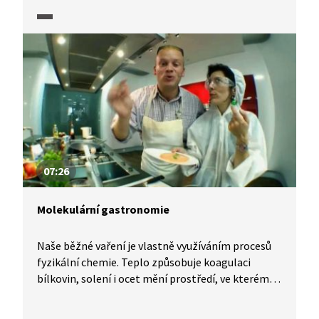
cibule a rajčete a uvolnit DNA do vodného roztoku.
Směs po zahřátí zfiltrujeme. Abychom DNA
uvolnili musíme ještě odstranit histony pomocí
enzymu proteázy a následně do roztoku přidáme
ethanol, v kterém je DNA nerozpustná.
07:26
Molekulární gastronomie
Naše běžné vaření je vlastně využíváním procesů
fyzikální chemie. Teplo způsobuje koagulaci
bílkovin, solení i ocet mění prostředí, ve kterém se
vaří, prášek do pečiva způsobuje nadouvání těsta.
Stále populárnější je ale tzv. molekulární