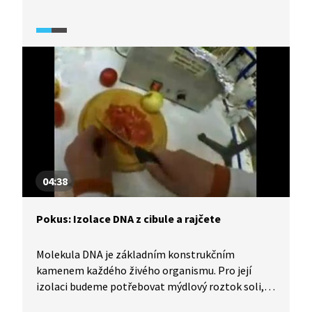
Na jazyku sůl aktivuje centra libosti. Její dobré
rozpustnosti ve vodě lze použít k oddělení soli
od písku, filtrací a následnou krystalizací.
04:38
Pokus: Izolace DNA z cibule a rajčete
Molekula DNA je základním konstrukčním
kamenem každého živého organismu. Pro její
izolaci budeme potřebovat mýdlový roztok soli,
který nám umožní proniknout buněčnými stěnami