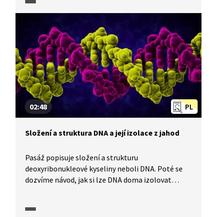
gastronomie. Molekulární kuchyně zapojuje
do přípravy jídel postupy, které známe spíše
z chemické laboratoře. Třeba infračervené záření
nebo kapalný dusík.
02:48
PL
Složení a struktura DNA a její izolace z jahod
Pasáž popisuje složení a strukturu
deoxyribonukleové kyseliny neboli DNA. Poté se
dozvíme návod, jak si lze DNA doma izolovat
z jahod pomocí mycího prostředku, soli
a ethanolu. Na závěr je porovnána DNA jahody
s lidskou DNA.