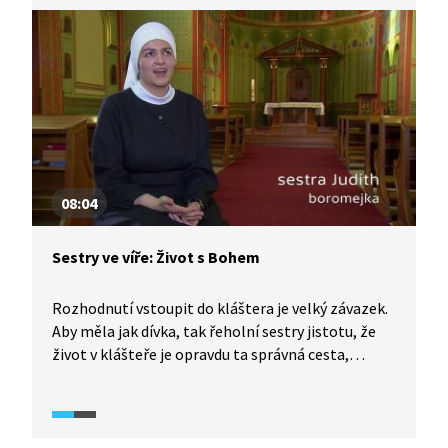
rituální soulad, harmonizace mezilidských vztahů.
Mnoho čínských panovníků se jím nechalo
inspirovat při svém vládnutí, obřadech
i organizaci. Konfucianismus je učením
o společnosti, o postavení člověka ve společnosti
a vztahu člověka k moci.
08:04
Sestry ve víře: Život s Bohem
Rozhodnutí vstoupit do kláštera je velký závazek.
Aby měla jak dívka, tak řeholní sestry jistotu, že
život v klášteře je opravdu ta správná cesta,
nestane se dívka řeholní sestrou okamžitě, ale
musí projít několika etapami. Jen málo
aspirantek složí nakonec doživotní sliby, ty
nemnohé pak ale najdou v řádu svou novou rodinu.