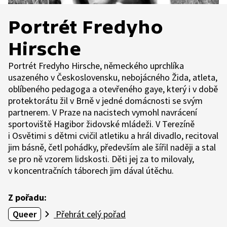
Portrét Fredyho
Hirsche
Portrét Fredyho Hirsche, německého uprchlíka
usazeného v Československu, nebojácného Žida, atleta,
oblíbeného pedagoga a otevřeného gaye, který i v době
protektorátu žil v Brně v jedné domácnosti se svým
partnerem. V Praze na nacistech vymohl navrácení
sportoviště Hagibor židovské mládeži. V Terezíně
i Osvětimi s dětmi cvičil atletiku a hrál divadlo, recitoval
jim básně, četl pohádky, především ale šířil naději a stal
se pro ně vzorem lidskosti. Děti jej za to milovaly,
v koncentračních táborech jim dával útěchu.
Z pořadu:
Queer
Přehrát celý pořad