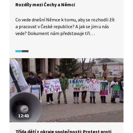
Rozdíly mezi Čechy a Němci
Co vede dnešní Němce k tomu, aby se rozhodli žít
a pracovat v České republice? A jak se jim u nás
vede? Dokument nám představuje tři
pozoruhodné příběhy osobností, které u nás našly
nový domov. Překladatel Joachim Bruss, režisér
Thomas Zielinski a Monika Beuerle, která je
ředitelkou Německé školy v Praze, ti všichni byli
německými občany. V současné době ale
spokojeně žijí a pracují u nás. Na co si však
nemohou zvyknout, co jim u nás chybí?
12:43
Třída dětí z okraje společnosti: Protest proti