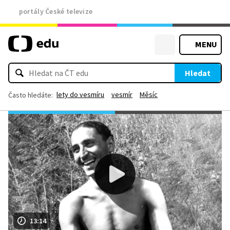
portály České televize
MENU
Hledat
lety do vesmíru
vesmír
Měsíc
Často hledáte:
13:14