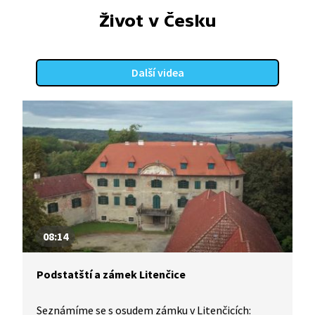
Prioritou je pro ně nadále vztah s Bohem a své
Život v Česku
poslání nacházejí především ve službě člověku,
přesto se jim nevyhýbají ani běžné lidské radosti
a starosti.
Další videa
08:14
Podstatští a zámek Litenčice
Seznámíme se s osudem zámku v Litenčicích: