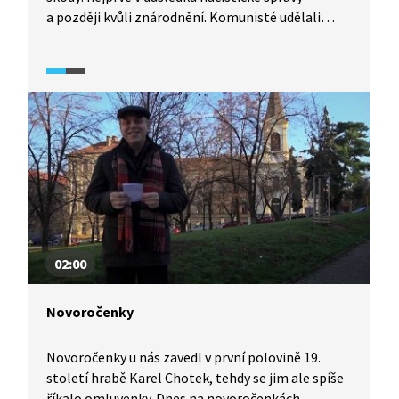
a později kvůli znárodnění. Komunisté udělali
z hradů a zámků např. sklady, archivy či vojenské
objekty a naprosto je zdevastovali. Po navrácení
sídel do rukou starobylých rodů jsou památky
naštěstí opět obnovovány. Jak těžké to bylo a jak
těžké je to dnes, můžeme vidět na příkladu zámku
v Líšni.
02:00
Novoročenky
Novoročenky u nás zavedl v první polovině 19.
století hrabě Karel Chotek, tehdy se jim ale spíše
říkalo omluvenky. Dnes na novoročenkách