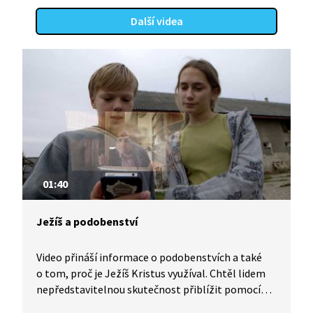
Další videa
01:40
Ježíš a podobenství
Video přináší informace o podobenstvích a také
o tom, proč je Ježíš Kristus využíval. Chtěl lidem
nepředstavitelnou skutečnost přiblížit pomocí
něčeho, co dobře znali, co jim bylo blízké