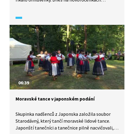
většinou najdeme zkratku francouzských slov PF,
kterou však sami Francouzi vůbec nepoužívají.
06:39
Moravské tance v japonském podání
Skupinka nadšenců z Japonska založila soubor
Starodávný, který tančí moravské lidové tance.
Japonští tanečníci a tanečnice pilně nacvičovali,