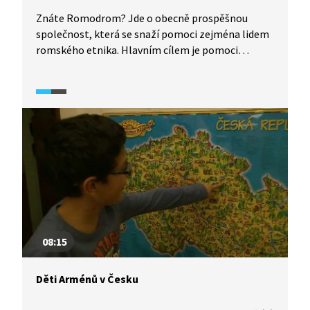
Znáte Romodrom? Jde o obecně prospěšnou
společnost, která se snaží pomoci zejména lidem
romského etnika. Hlavním cílem je pomoci
Romům hledat řešení v jejich nelehkých životních
situacích. Poskytuje jim sociální služby, například
terénní programy, sociální poradenství, sociální
projekty zaměřené na podporu bydlení,
zaměstnanosti, řešení dluhů a péči o děti a jejich
vzdělávání.
08:15
Děti Arménů v Česku