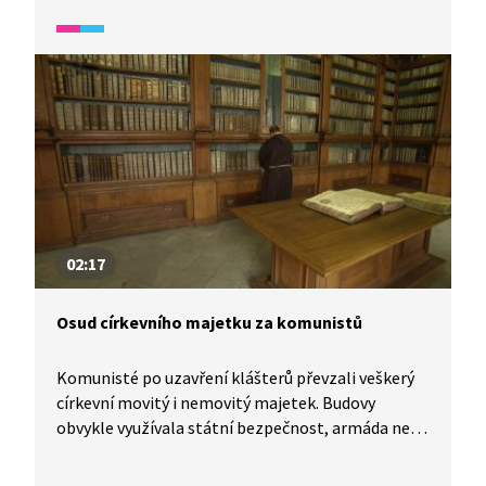
z každodenního života.
02:17
Osud církevního majetku za komunistů
Komunisté po uzavření klášterů převzali veškerý
církevní movitý i nemovitý majetek. Budovy
obvykle využívala státní bezpečnost, armáda nebo
úřady, popřípadě zůstaly nevyužity a chátraly.
Movitý majetek byl často rozkraden nebo zničen,