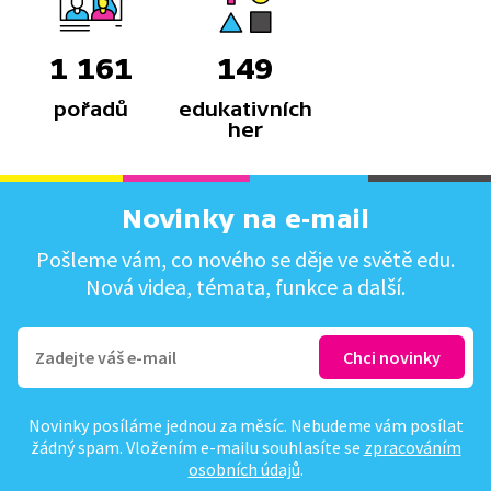
1 161
149
pořadů
edukativních
her
Novinky na e-mail
Pošleme vám, co nového se děje ve světě edu.
Nová videa, témata, funkce a další.
Novinky posíláme jednou za měsíc. Nebudeme vám posílat
žádný spam. Vložením e-mailu souhlasíte se
zpracováním
osobních údajů
.