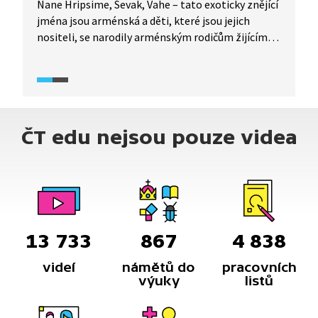
Nane Hripsime, Sevak, Vahe – tato exoticky znějící
jména jsou arménská a děti, které jsou jejich
nositeli, se narodily arménským rodičům žijícím
v České republice. Chodí sice do arménské školy,
aby nezapomněly na své kořeny, a v rodině udržují
původní arménské tradice, přesto už jsou to tak
trochu Češi. Rádi poznávají Českou republiku,
česky hovoří bezchybně a nedokonalá čeština
ČT edu nejsou pouze videa
jejich rodičů je jim k smíchu.
13 733
867
4 838
videí
námětů do
pracovních
výuky
listů