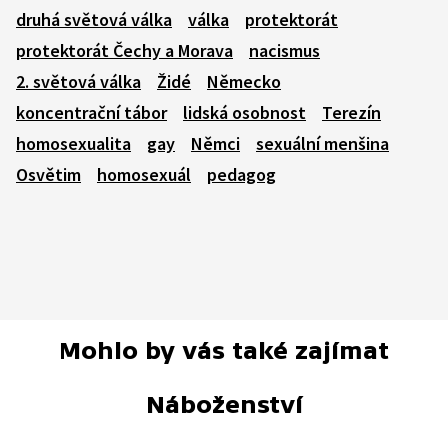
druhá světová válka
válka
protektorát
protektorát Čechy a Morava
nacismus
2. světová válka
Židé
Německo
koncentrační tábor
lidská osobnost
Terezín
homosexualita
gay
Němci
sexuální menšina
Osvětim
homosexuál
pedagog
Mohlo by vás také zajímat
Náboženství