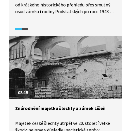
od krátkého historického přehledu přes smutný
osud zámku i rodiny Podstatských po roce 1948 až
po navrácení majetku díky restitucím. Zámek byl
sice v katastrofálním stavu, ale rodové pouto
a závazky jsou silné, proto se současní majitelé
rozhodli dát své sídlo do pořádku. Srovnávací
záběry hovoří za vše.
03:15
Znárodnění majetku šlechty a zámek Líšeň
Majetek české šlechty utrpěl ve 20. století velké
škody: nejprve v důsledku nacistické správy