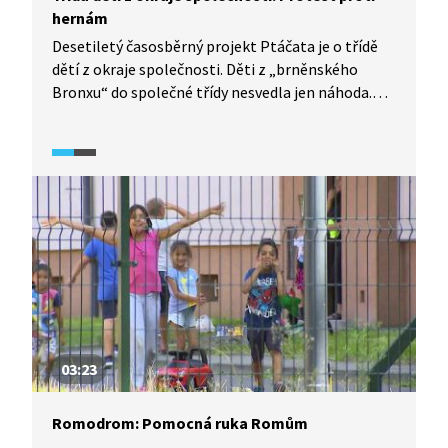
hernám
Desetiletý časosběrný projekt Ptáčata je o třídě
dětí z okraje společnosti. Děti z „brněnského
Bronxu“ do společné třídy nesvedla jen náhoda.
Rodiče jiných dětí totiž nechtěli společnou třídu
s Romy. Ptáčata se rozhodla uspořádat svou
vlastní demonstraci. Za co budou děti
demonstrovat? Co jim nejvíc vadí? Dokážou si
sehnat i potřebné povolení pro její uskutečnění?
03:23
Romodrom: Pomocná ruka Romům