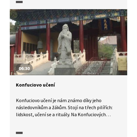
někdy jím byly vybaveny zámky, muzea a galerie.
Kláštery však často vlastnily i díla vysoké
umělecké kvality, která se naštěstí většinou
podařilo zachránit díky Národní galerii a Národní
knihovně.
06:30
Konfuciovo učení
Konfuciovo učení je nám známo díky jeho
následovníkům a žákům. Stojí na třech pilířích:
lidskost, učení se a rituály. Na Konfuciových
myšlenkách stála organizace celé čínské
společnosti, v jejímž čele stál císař.
To nejdůležitější na Konfuciově pojetí vlády je