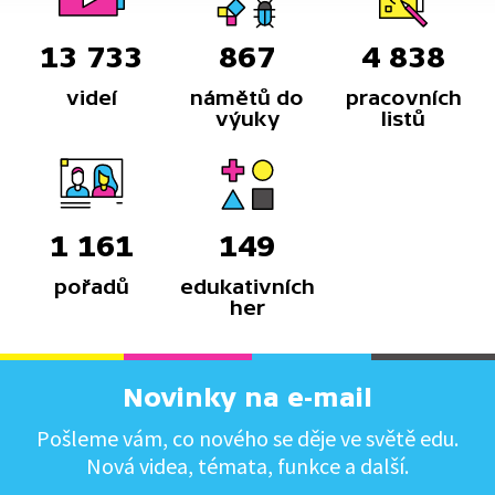
13 733
867
4 838
videí
námětů do
pracovních
výuky
listů
1 161
149
pořadů
edukativních
her
Novinky na e-mail
Pošleme vám, co nového se děje ve světě edu.
Nová videa, témata, funkce a další.