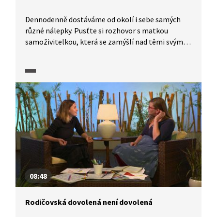
Dennodenně dostáváme od okolí i sebe samých
různé nálepky. Pusťte si rozhovor s matkou
samoživitelkou, která se zamýšlí nad těmi svými.
Zajistí výkonná a usměvavá „máma z reklamy
na kukuřičné lupínky“ dobré dětství? A co máma,
která nemá peníze, aby koupila dítěti hračky?
08:48
Rodičovská dovolená není dovolená