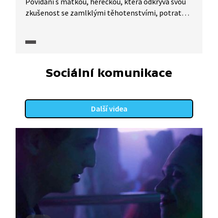
Povídání s matkou, herečkou, která odkrývá svou
zkušenost se zamlklými těhotenstvími, potratem
i kyretáží. Co se ženě honí hlavou, když taková
situace přijde? A k čemu se nejčastěji v myšlenkách
vrací i potom?
Sociální komunikace
Další videa