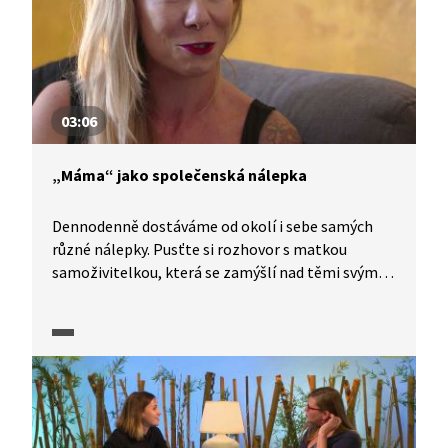
03:06
„Máma“ jako společenská nálepka
Dennodenně dostáváme od okolí i sebe samých
různé nálepky. Pusťte si rozhovor s matkou
samoživitelkou, která se zamýšlí nad těmi svými.
Zajistí výkonná a usměvavá „máma z reklamy
na kukuřičné lupínky“ dobré dětství? A co máma,
která nemá peníze, aby koupila dítěti hračky?