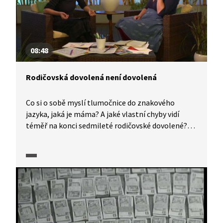
08:48
Rodičovská dovolená není dovolená
Co si o sobě myslí tlumočnice do znakového
jazyka, jaká je máma? A jaké vlastní chyby vidí
téměř na konci sedmileté rodičovské dovolené?
Sebereflektivní povídání o dětech, přípravě na ně,
prožívání šestinedělí a samozřejmě mateřství.