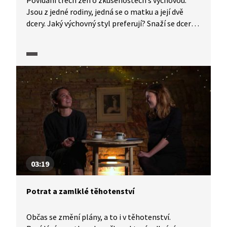
Povídání třech žen o zkušenostech s výchovou.
Jsou z jedné rodiny, jedná se o matku a její dvě
dcery. Jaký výchovný styl preferují? Snaží se dcery
dělat ve výchově něco jinak, než znají od své
matky? Jaký největší rozdíl spatřují v dětství svých
dětí v porovnání se svým?
03:19
Potrat a zamlklé těhotenství
Občas se změní plány, a to i v těhotenství.