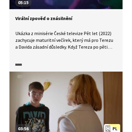
05:15
Virální zpověď o znásilnění
Ukázka z minisérie České televize Pět let (2022)
zachycuje maturitní večírek, který má pro Terezu
a Davida zásadní důsledky. Když Tereza po pěti
letech zveřejní video, ve kterém otevřeně mluví
o zkušenosti se sexuálním násilím, David se ocitá
v panice. Bojí se reakcí svého okolí a důsledků,
které by odhalení mohlo přinést.
03:56
PL