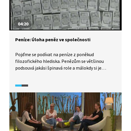
04:20
Peníze: Úloha peněz ve společnosti
Pojďme se podívat na peníze z poněkud
filozofického hlediska. Penězům se většinou
podsouvá jakási špinavá role a málokdy si je
automaticky ztotožníme se ctností. Často kazí
charakter a mít peněz málo bývá stejně špatné
jako mít jich příliš. Kromě jejich základní funkce
coby platidla slouží peníze v moderní společnosti
také jako prostředek k prosazování a distribuci
moci. Majetnější se rovná mocnější. Jenže to vede
k hrozným věcem. Ale aby společnost mohla
zdravě fungovat, musí vždy zůstat něco, co
za peníze koupit nelze. To je základem moderního