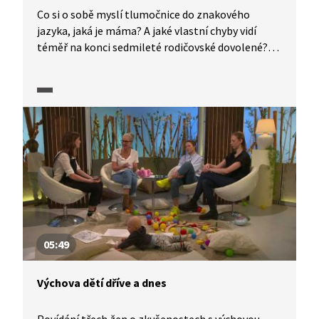
Co si o sobě myslí tlumočnice do znakového
jazyka, jaká je máma? A jaké vlastní chyby vidí
téměř na konci sedmileté rodičovské dovolené?
Sebereflektivní povídání o dětech, přípravě na ně,
prožívání šestinedělí a samozřejmě mateřství.
05:49
Výchova dětí dříve a dnes