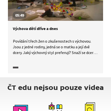
státu a zároveň jádrem problému korupce.
05:49
Výchova dětí dříve a dnes
Povídání třech žen o zkušenostech s výchovou.
Jsou z jedné rodiny, jedná se o matku a její dvě
dcery. Jaký výchovný styl preferují? Snaží se dcery
dělat ve výchově něco jinak, než znají od své
matky? Jaký největší rozdíl spatřují v dětství svých
dětí v porovnání se svým?
ČT edu nejsou pouze videa