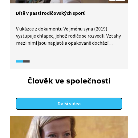
Dítě v pasti rodičovských sporů
V ukázce z dokumentu Ve jménu syna (2019)
vystupuje chlapec, jehož rodiče se rozvedli. Vztahy
mezi nimi jsou napjaté a opakovaně dochází
k narušování jeho osobních hranic. Matka ve videu
mluví za svého syna, oba rodiče pak řeší své
konflikty v přítomnosti chlapce a vtahují ho
do jejich sporů. Chlapec se pak ocitá v bezmocné
roli mezi dvěma dospělými, kterým se pod tlakem
Člověk ve společnosti
situace snaží vyhovět, protože nemá dostatek
prostoru bezpečně vyjádřit vlastní názor. Takový
způsob řešení konfliktů není vhodný, dítě
Další videa
by nemělo být prostředníkem sporů ani nuceno si
vybírat na čí „stranu“ se postaví.