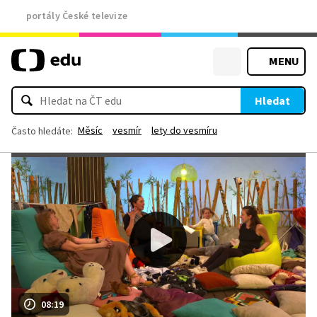
portály České televize
MENU
Hledat
Měsíc
vesmír
lety do vesmíru
Často hledáte:
08:19