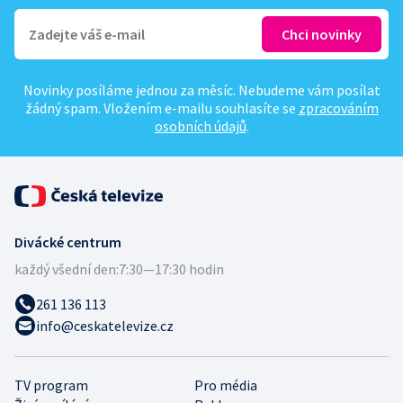
Novinky posíláme jednou za měsíc. Nebudeme vám posílat
žádný spam. Vložením e-mailu souhlasíte se
zpracováním
osobních údajů
.