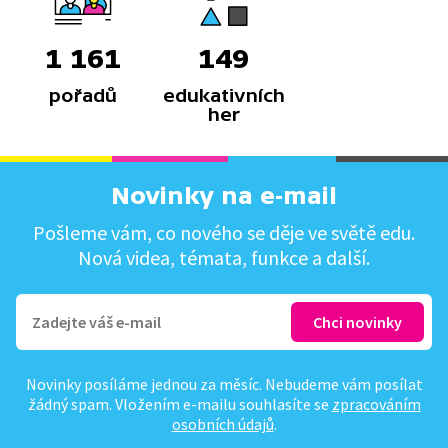
1 161
149
pořadů
edukativních
her
Novinky na e-mail
Pošleme vám, co nového se děje ve světě edu.
Nová videa, témata, funkce a další.
Novinky posíláme jednou za měsíc. Nebudeme vám posílat
žádný spam. Vložením e-mailu souhlasíte se
zpracováním
osobních údajů
.