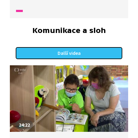
i něco nového? Pojďte si číst s námi!
Komunikace a sloh
Další videa
24:22