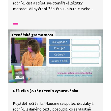
ročníku číst a sdílet své čtenářské zážitky
metodou dílny čtení. Žáci čtou knihu dle svého
výběru, v průběhy četby zapisují své postřehy
o postavě z knihy a propojují je se svými osobními
zkušenostmi. Následuje diskuze se sdílením
čtenářských zážitků a přemýšlení o postavě.
Čtenářská gramotnost
25:19
UčíTelka (2. tř.): Čtení s vysuzováním
Když děti učí telka! Naučme se společně s žáky 2.
ročníku z daného textu posoudit, co se vlastně