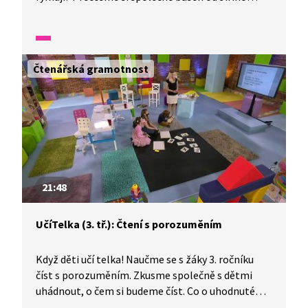
Žáčka a doplňme do ní vhodná slova. O čem jsme
v básničce Televizní děti četli? Zkusme si
jednotlivé části básně společně nakreslit.
Čtenářská gramotnost
21:48
UčíTelka (3. tř.): Čtení s porozuměním
Když děti učí telka! Naučme se s žáky 3. ročníku
číst s porozuměním. Zkusme společně s dětmi
uhádnout, o čem si budeme číst. Co o uhodnutém
živočichovi víme? A chceme se o něm dozvědět