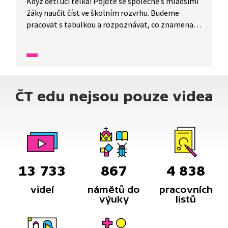
Když děti učí telka! Pojďte se společně s mladšími
žáky naučit číst ve školním rozvrhu. Budeme
pracovat s tabulkou a rozpoznávat, co znamenají
jednotlivé zkratky.
ČT edu nejsou pouze videa
13 733
867
4 838
videí
námětů do
pracovních
výuky
listů