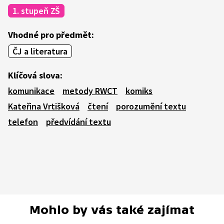
1. stupeň ZŠ
Vhodné pro předmět:
ČJ a literatura
Klíčová slova:
komunikace
metody RWCT
komiks
Kateřina Vrtišková
čtení
porozumění textu
telefon
předvídání textu
Mohlo by vás také zajímat