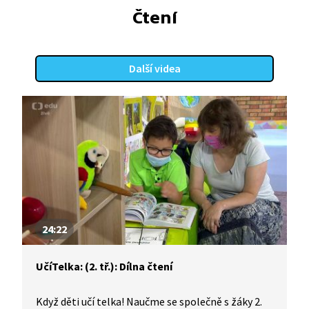
Čtení
Další videa
24:22
UčíTelka: (2. tř.): Dílna čtení
Když děti učí telka! Naučme se společně s žáky 2.