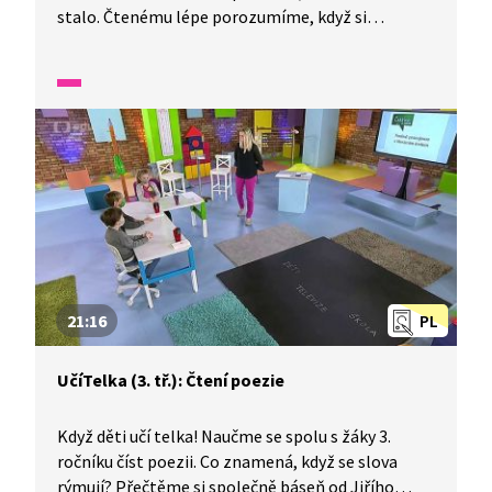
stalo. Čtenému lépe porozumíme, když si
dokážeme vhodně položit otázky. Najít na ně
odpovědi mnohdy není jednoduché, někdy je
musíme hledat i „mezi řádky“.
21:16
PL
UčíTelka (3. tř.): Čtení poezie
Když děti učí telka! Naučme se spolu s žáky 3.
ročníku číst poezii. Co znamená, když se slova
rýmují? Přečtěme si společně báseň od Jiřího