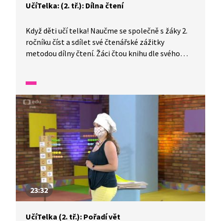
UčíTelka: (2. tř.): Dílna čtení
Když děti učí telka! Naučme se společně s žáky 2.
ročníku číst a sdílet své čtenářské zážitky
metodou dílny čtení. Žáci čtou knihu dle svého
výběru, v průběhy četby zapisují své postřehy
o postavě z knihy a propojují je se svými osobními
zkušenostmi. Následuje diskuze se sdílením
čtenářských zážitků a přemýšlení o postavě.
23:32
UčíTelka (2. tř.): Pořadí vět