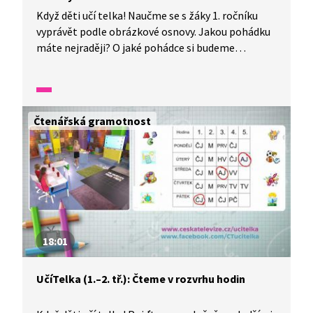
Když děti učí telka! Naučme se s žáky 1. ročníku
vyprávět podle obrázkové osnovy. Jakou pohádku
máte nejraději? O jaké pohádce si budeme
vyprávět my? Nejprve si ji společně převyprávíme.
Podíváme se společně na obrázky a zkusíme je
seřadit tak, jak jsme si pohádku vyprávěli. Zkusme
ji převyprávět znovu, co je jednodušší? Přiřaďme
Čtenářská gramotnost
k jednotlivým obrázkům text. Dokázali byste
celou pohádku odvyprávět pomocí tří obrázků?
Pojďme se o to pokusit.
18:01
UčíTelka (1.–2. tř.): Čteme v rozvrhu hodin