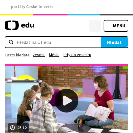
portály České televize
MENU
Hledat
vesmír
Měsíc
lety do vesmíru
Často hledáte:
25:12