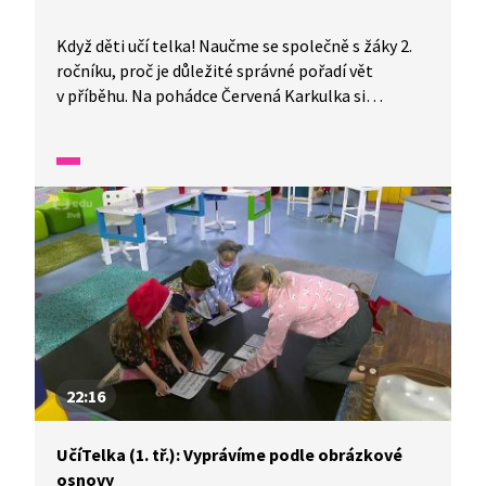
Když děti učí telka! Naučme se společně s žáky 2.
ročníku, proč je důležité správné pořadí vět
v příběhu. Na pohádce Červená Karkulka si
ukážeme, co se s pohádkou stane, když věty
zamícháme. Poté si zkusíme správně seřadit
obrázky a vymyslíme vlastní příběh.
Nezapomeneme si připomenout, jaký je rozdíl
mezi souvětím a větou jednoduchou.
22:16
UčíTelka (1. tř.): Vyprávíme podle obrázkové
osnovy