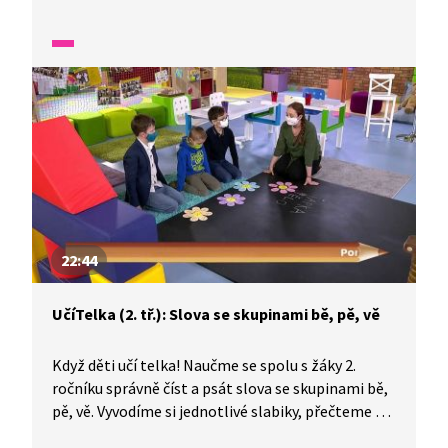
knihu Cesty dětí do staletí. Kolik máte doma
telefonů? K čemu je používáte? Víte, jak to bylo
dřív?
22:44
UčíTelka (2. tř.): Slova se skupinami bě, pě, vě
Když děti učí telka! Naučme se spolu s žáky 2.
ročníku správně číst a psát slova se skupinami bě,
pě, vě. Vyvodíme si jednotlivé slabiky, přečteme si
slova, která tyto skupiny obsahují, a budeme