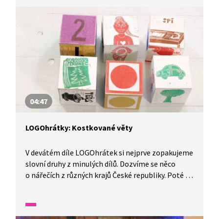
04:47
LOGOhrátky: Kostkované věty
V devátém díle LOGOhrátek si nejprve zopakujeme
slovní druhy z minulých dílů. Dozvíme se něco
o nářečích z různých krajů České republiky. Poté se
zaměříme na sousloví a tvoření vět. Zkusíme
doplňovat neúplné věty a z náhodně zvolených
slov poskládat větu tak, aby dávala smysl.