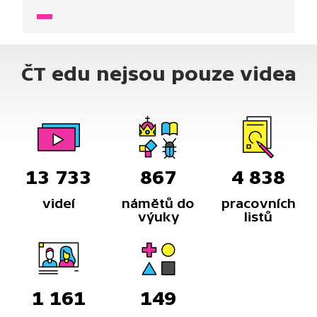
opravovat chyby v jejich psaní.
ČT edu nejsou pouze videa
13 733
867
4 838
videí
námětů do
pracovních
výuky
listů
1 161
149