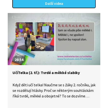
Další videa
28:54
UčíTelka (2. tř.): Tvrdé a měkké slabiky
Když děti učí telka! Naučme se s žáky 2. ročníku, jak
se rozdělují hlásky. Proč se některým souhláskám
říká tvrdé, měkké a obojetné? To se dozvíme
v básničkách, při kterých se i lehce protáhneme.
Nebude chybět ani abeceda. Na konci pořadu si