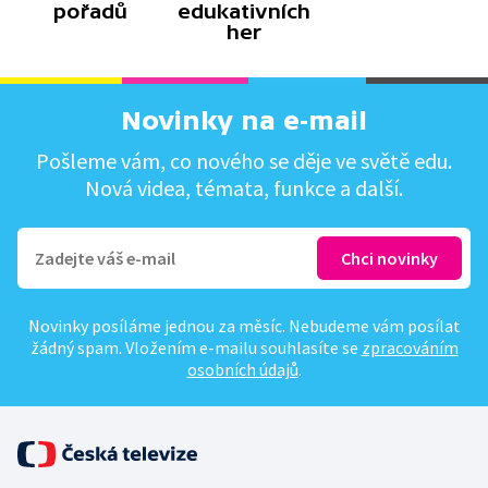
pořadů
edukativních
her
Novinky na e-mail
Pošleme vám, co nového se děje ve světě edu.
Nová videa, témata, funkce a další.
Novinky posíláme jednou za měsíc. Nebudeme vám posílat
žádný spam. Vložením e-mailu souhlasíte se
zpracováním
osobních údajů
.