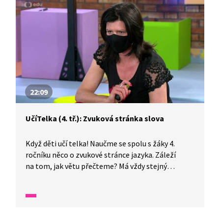
22:09
UčíTelka (4. tř.): Zvuková stránka slova
Když děti učí telka! Naučme se spolu s žáky 4.
ročníku něco o zvukové stránce jazyka. Záleží
na tom, jak větu přečteme? Má vždy stejný
význam? Zkusme si, jaký je úkol moderátorů,
zahrajme si na ně.