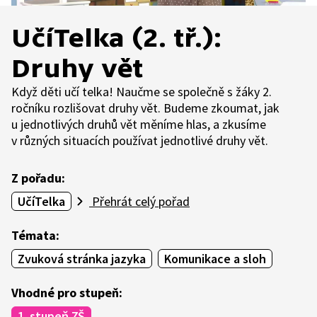
UčíTelka (2. tř.):
Druhy vět
Když děti učí telka! Naučme se společně s žáky 2.
ročníku rozlišovat druhy vět. Budeme zkoumat, jak
u jednotlivých druhů vět měníme hlas, a zkusíme
v různých situacích používat jednotlivé druhy vět.
Z pořadu:
UčíTelka
Přehrát celý pořad
Témata:
Zvuková stránka jazyka
Komunikace a sloh
Vhodné pro stupeň:
1. stupeň ZŠ