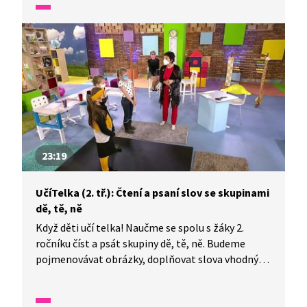
zacvičíme s olympionikem Davidem Svobodou.
23:19
UčíTelka (2. tř.): Čtení a psaní slov se skupinami
dě, tě, ně
Když děti učí telka! Naučme se spolu s žáky 2.
ročníku číst a psát skupiny dě, tě, ně. Budeme
pojmenovávat obrázky, doplňovat slova vhodnými
slabikami a také si rozšíříme slovní zásobu.