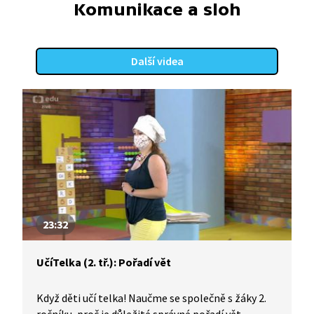
Komunikace a sloh
Další videa
23:32
UčíTelka (2. tř.): Pořadí vět
Když děti učí telka! Naučme se společně s žáky 2.