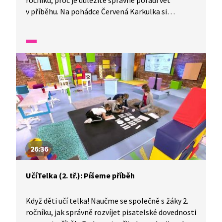
ročníku, proč je důležité správné pořadí vět
v příběhu. Na pohádce Červená Karkulka si
ukážeme, co se s pohádkou stane, když věty
zamícháme. Poté si zkusíme správně seřadit
obrázky a vymyslíme vlastní příběh.
Nezapomeneme si připomenout, jaký je rozdíl
mezi souvětím a větou jednoduchou.
26:36
UčíTelka (2. tř.): Píšeme příběh
Když děti učí telka! Naučme se společně s žáky 2.
ročníku, jak správně rozvíjet pisatelské dovednosti