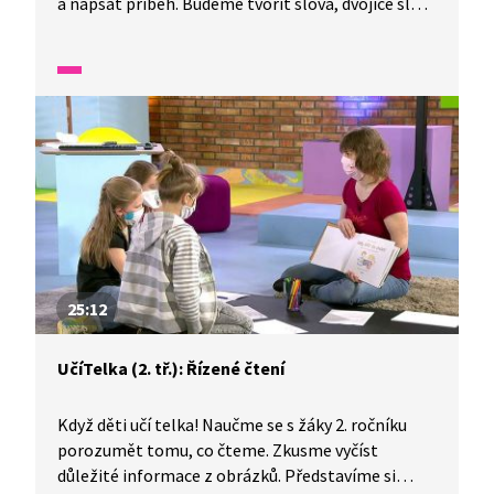
a napsat příběh. Budeme tvořit slova, dvojice slov,
věty, luštit hádanku a napíšeme vlastní krátký
příběh.
25:12
UčíTelka (2. tř.): Řízené čtení
Když děti učí telka! Naučme se s žáky 2. ročníku
porozumět tomu, co čteme. Zkusme vyčíst
důležité informace z obrázků. Představíme si