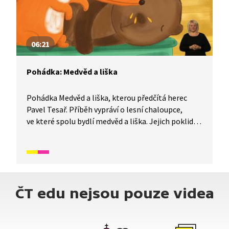
06:21
Pohádka: Medvěd a liška
Pohádka Medvěd a liška, kterou předčítá herec
Pavel Tesař. Příběh vypráví o lesní chaloupce,
ve které spolu bydlí medvěd a liška. Jejich poklidné
soužití je však ohroženo, když jednoho dne najde
medvěd v lese med.
ČT edu nejsou pouze videa