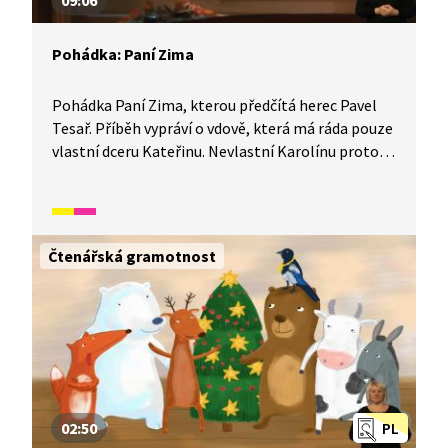
09:06
Pohádka: Paní Zima
Pohádka Paní Zima, kterou předčítá herec Pavel
Tesař. Příběh vypráví o vdově, která má ráda pouze
vlastní dceru Kateřinu. Nevlastní Karolínu proto
neustále trápí těžkými úkoly a jednou ji dokonce
donutí skočit do studny. Netuší však, že se z ní
Karolína díky své laskavé povaze vrátí ověšená
zlatem.
Čtenářská gramotnost
02:50
PL