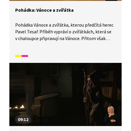
Pohádka: Vánoce a zvířátka
Pohádka Vánoce a zvířátka, kterou předčítá herec
Pavel Tesař. Příběh vypráví o zvířátkách, která se
v chaloupce připravují na Vánoce. Přitom však
zjišťují, že pro každého z nich představuje tento
svátek něco jiného.
09:12