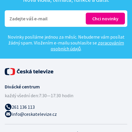
Novinky posíláme jednou za měsíc. Nebudeme vám posílat
žádný spam. Vložením e-mailu souhlasíte se
zpracováním
osobních údajů
.