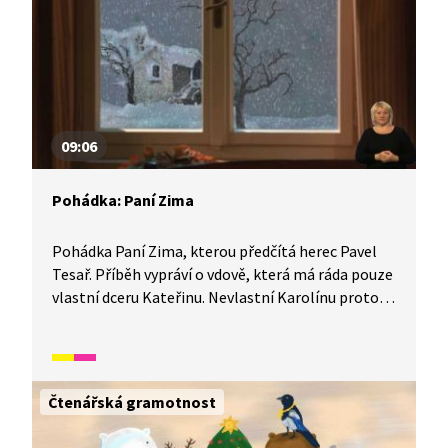
09:06
Pohádka: Paní Zima
Pohádka Paní Zima, kterou předčítá herec Pavel
Tesař. Příběh vypráví o vdově, která má ráda pouze
vlastní dceru Kateřinu. Nevlastní Karolínu proto
neustále trápí těžkými úkoly a jednou ji dokonce
donutí skočit do studny. Netuší však, že se z ní
Karolína díky své laskavé povaze vrátí ověšená
zlatem.
Čtenářská gramotnost