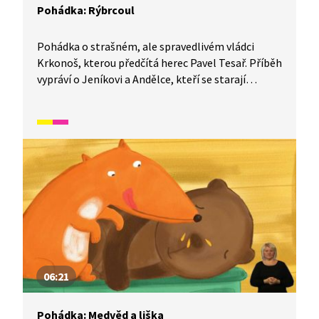
Pohádka: Rýbrcoul
Pohádka o strašném, ale spravedlivém vládci
Krkonoš, kterou předčítá herec Pavel Tesař. Příběh
vypráví o Jeníkovi a Andělce, kteří se starají
o nemocnou maminku a žijí v bídě. Jednoho dne se
proto vydají požádat o pomoc vládce Krkonoš,
Rýbrcoula. Cesta k němu však není jednoduchá.
06:21
Pohádka: Medvěd a liška