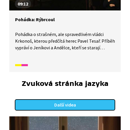
09:12
Pohádka: Rýbrcoul
Pohádka o strašném, ale spravedlivém vládci
Krkonoš, kterou předčítá herec Pavel Tesař. Příběh
vypráví o Jeníkovi a Andělce, kteří se starají
o nemocnou maminku a žijí v bídě. Jednoho dne se
proto vydají požádat o pomoc vládce Krkonoš,
Rýbrcoula. Cesta k němu však není jednoduchá.
Zvuková stránka jazyka
Další videa