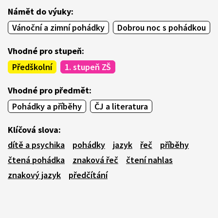
Námět do výuky:
Vánoční a zimní pohádky
Dobrou noc s pohádkou
Vhodné pro stupeň:
Předškolní
1. stupeň ZŠ
Vhodné pro předmět:
Pohádky a příběhy
ČJ a literatura
Klíčová slova:
dítě a psychika
pohádky
jazyk
řeč
příběhy
čtená pohádka
znaková řeč
čtení nahlas
znakový jazyk
předčítání