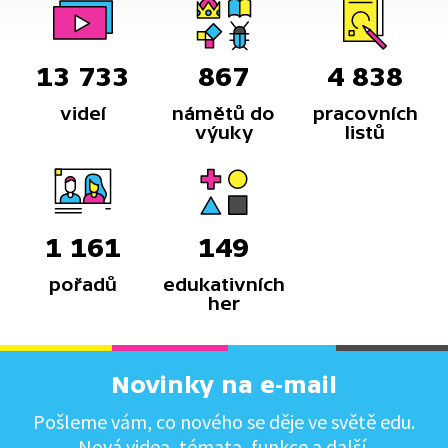
13 733
867
4 838
videí
námětů do
pracovních
výuky
listů
1 161
149
pořadů
edukativních
her
Novinky na e-mail
Pošleme vám, co nového se děje ve světě edu.
Nová videa, témata, funkce a další.