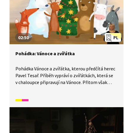
02:50
PL
Pohádka: Vánoce a zvířátka
Pohádka Vánoce a zvířátka, kterou předčítá herec
Pavel Tesař. Příběh vypráví o zvířátkách, která se
v chaloupce připravují na Vánoce. Přitom však
zjišťují, že pro každého z nich představuje tento
svátek něco jiného.