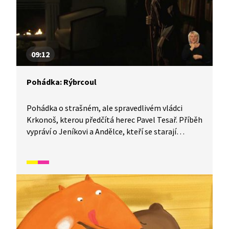
09:12
Pohádka: Rýbrcoul
Pohádka o strašném, ale spravedlivém vládci
Krkonoš, kterou předčítá herec Pavel Tesař. Příběh
vypráví o Jeníkovi a Andělce, kteří se starají
o nemocnou maminku a žijí v bídě. Jednoho dne se
proto vydají požádat o pomoc vládce Krkonoš,
Rýbrcoula. Cesta k němu však není jednoduchá.