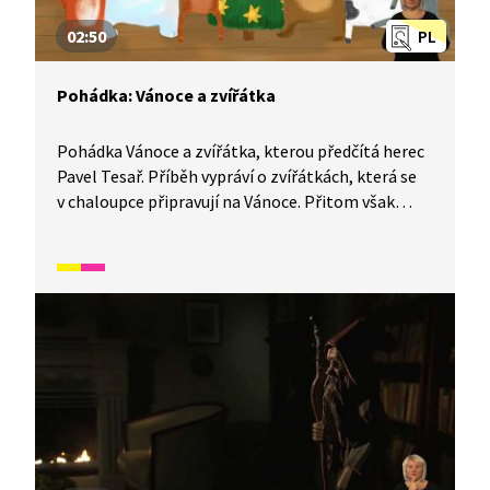
02:50
PL
Pohádka: Vánoce a zvířátka
Pohádka Vánoce a zvířátka, kterou předčítá herec
Pavel Tesař. Příběh vypráví o zvířátkách, která se
v chaloupce připravují na Vánoce. Přitom však
zjišťují, že pro každého z nich představuje tento
svátek něco jiného.