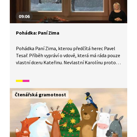
09:06
Pohádka: Paní Zima
Pohádka Paní Zima, kterou předčítá herec Pavel
Tesař. Příběh vypráví o vdově, která má ráda pouze
vlastní dceru Kateřinu. Nevlastní Karolínu proto
neustále trápí těžkými úkoly a jednou ji dokonce
donutí skočit do studny. Netuší však, že se z ní
Karolína díky své laskavé povaze vrátí ověšená
zlatem.
Čtenářská gramotnost