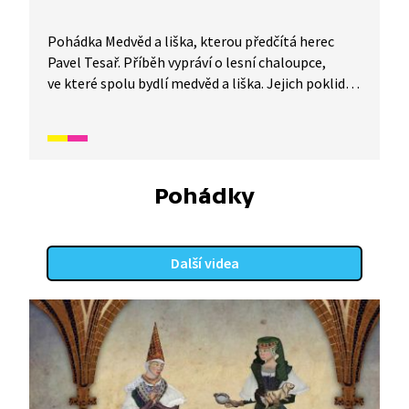
Pohádka Medvěd a liška, kterou předčítá herec
Pavel Tesař. Příběh vypráví o lesní chaloupce,
ve které spolu bydlí medvěd a liška. Jejich poklidné
soužití je však ohroženo, když jednoho dne najde
medvěd v lese med.
Pohádky
Další videa