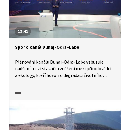
12:41
Spor o kanál Dunaj–Odra–Labe
Plánování kanálu Dunaj–Odra–Labe vzbuzuje
nadšení mezi stavaři a zděšení mezi přírodovědci
a ekology, kteří hovoří o degradaci životního
prostředí nejen v okolí stavby. Zároveň upozorňují
na negativní dopady na říční ekosystémy,
například lužní lesy. V debatě se zpracovatelem
studie proveditelnosti vodního koridoru Dunaj–
Odra–Labe M. Pavlem přírodovědec Martin Rulík
tyto možné dopady vysvětluje. Zpracovatel studie
mu oponuje.