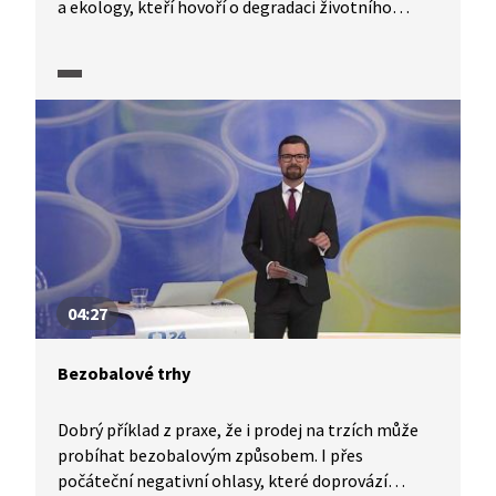
a ekology, kteří hovoří o degradaci životního
prostředí nejen v okolí stavby. Zároveň upozorňují
na negativní dopady na říční ekosystémy,
například lužní lesy. V debatě se zpracovatelem
studie proveditelnosti vodního koridoru Dunaj–
Odra–Labe M. Pavlem přírodovědec Martin Rulík
tyto možné dopady vysvětluje. Zpracovatel studie
mu oponuje.
04:27
Bezobalové trhy
Dobrý příklad z praxe, že i prodej na trzích může
probíhat bezobalovým způsobem. I přes
počáteční negativní ohlasy, které doprovází