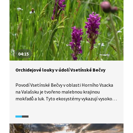
04:15
Orchidejové louky v údolí Vsetínské Bečvy
Povodí Vsetínské Bečvy v oblasti Horního Vsacka
na Valašsku je tvořeno malebnou krajinou
mokřadů a luk. Tyto ekosystémy vykazují vysokou
míru biodiverzity, zvláště mezi rostlinami.
Nejvýznamnějšími zástupci tamní květeny jsou
vzácné druhy lučních orchidejí, které si
prohlédneme v následující reportáži. Za zmínku
stojí i jejich druhová rozmanitost, v celém Česku