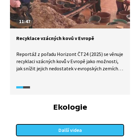
11:47
Recyklace vzácných kovů v Evropě
Reportáž z pořadu Horizont ČT24 (2025) se věnuje
recyklaci vzácných kovů v Evropě jako možnosti,
jak snížit jejich nedostatek v evropských zemích
a zároveň snížit surovinovou závislost na Číně.
Recyklaci surovin v reportáži komentuje i Filip
Křenek, analytik Institutu pro evropskou politiku
(EUROPEUM). Druhá část reportáže se věnuje
nelegální těžbě zlata v Senegalu a dopadům těžby
Ekologie
na tamní ekosystém i zdraví obyvatel.
Další videa