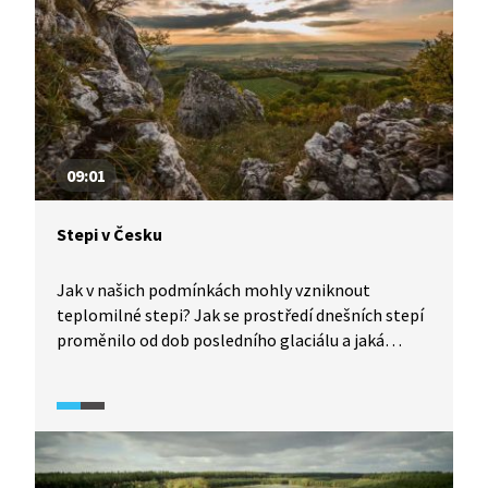
roste zhruba 50 druhů orchidejí a zde v údolí
Vsetínské Bečvy jich najdete až 30.
09:01
Stepi v Česku
Jak v našich podmínkách mohly vzniknout
teplomilné stepi? Jak se prostředí dnešních stepí
proměnilo od dob posledního glaciálu a jaká
rostlinná i živočišná skladba je pro ně typická?
To vše se dozvíme na příkladu nejznámějších
českých stepních oblastí, jakými jsou Pálava,
Křivoklátské pleše, Moravské Toskánsko a další.