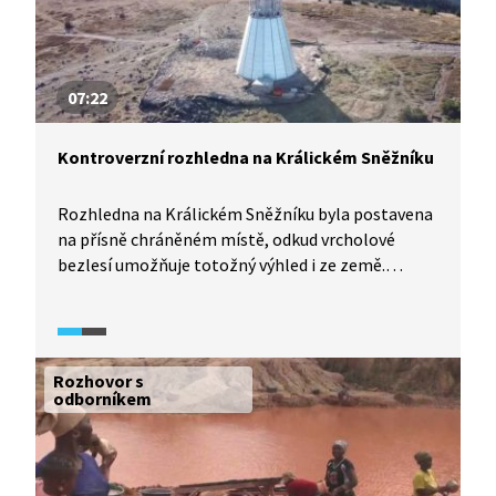
07:22
Kontroverzní rozhledna na Králickém Sněžníku
Rozhledna na Králickém Sněžníku byla postavena
na přísně chráněném místě, odkud vrcholové
bezlesí umožňuje totožný výhled i ze země.
Experti vnímají úřední povolení této stavby jako
velice kontroverzní a obávají se dalších
negativních dopadů na unikátní ekosystémy kvůli
počtu turistů, které rozhledna může přilákat.
Rozhovor s
odborníkem