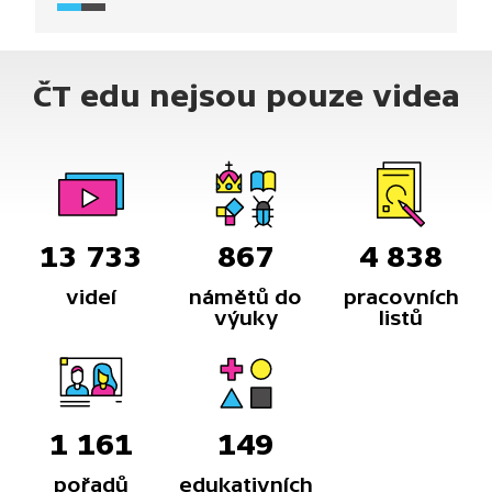
ČT edu nejsou pouze videa
13 733
867
4 838
videí
námětů do
pracovních
výuky
listů
1 161
149
pořadů
edukativních