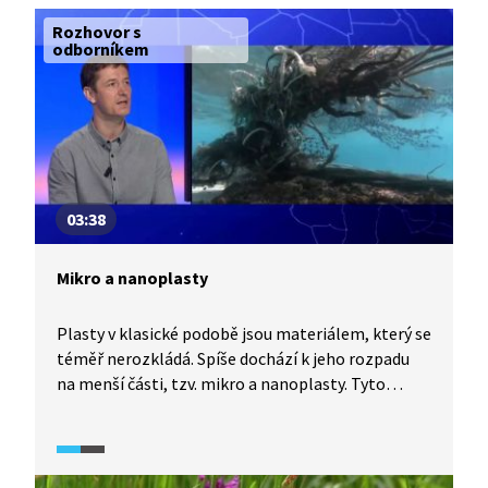
Rozhovor s
odborníkem
03:38
Mikro a nanoplasty
Plasty v klasické podobě jsou materiálem, který se
téměř nerozkládá. Spíše dochází k jeho rozpadu
na menší části, tzv. mikro a nanoplasty. Tyto
částice pak mohou negativně působit
na organismy, včetně člověka.