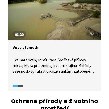
03:20
Voda v lomech
Skalnaté svahy lomů vracejí do české přírody
místa, která připomínají stepní krajinu. Mělčiny
zase poskytují úkryt obojživelníkům. Zatopené
lomy tvoří v rámci české krajiny zajímavé a často
i pestré ekosystémy.
Ochrana přírody a životního
prostředí