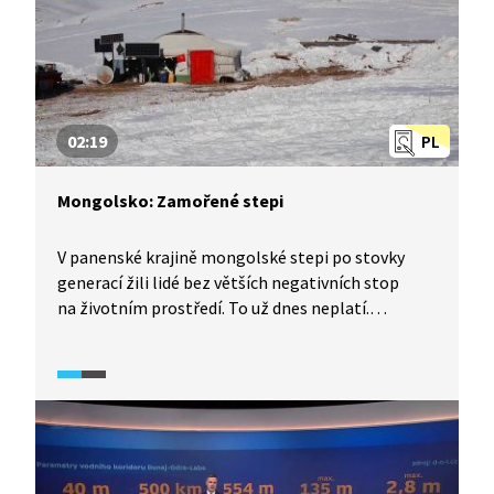
02:19
PL
Mongolsko: Zamořené stepi
V panenské krajině mongolské stepi po stovky
generací žili lidé bez větších negativních stop
na životním prostředí. To už dnes neplatí.
Mongolská step je znečištěná odpady a tamní
stáda mají žaludky plné plastů. Řešení by mohlo
přijít v podobě třídění a částečné recyklace přímo
na místě. Mongolsko dnes patří mezi 10 největších
producentů plastového odpadu na světě. To je
potřeba změnit.