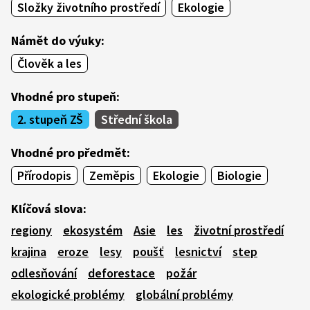
Složky životního prostředí
Ekologie
Námět do výuky:
Člověk a les
Vhodné pro stupeň:
2. stupeň ZŠ
Střední škola
Vhodné pro předmět:
Přírodopis
Zeměpis
Ekologie
Biologie
Klíčová slova:
regiony
ekosystém
Asie
les
životní prostředí
krajina
eroze
lesy
poušť
lesnictví
step
odlesňování
deforestace
požár
ekologické problémy
globální problémy