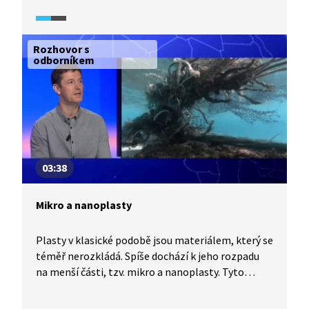
velice kontroverzní a obávají se dalších
negativních dopadů na unikátní ekosystémy kvůli
počtu turistů, které rozhledna může přilákat.
Rozhovor s
odborníkem
03:38
Mikro a nanoplasty
Plasty v klasické podobě jsou materiálem, který se
téměř nerozkládá. Spíše dochází k jeho rozpadu
na menší části, tzv. mikro a nanoplasty. Tyto
částice pak mohou negativně působit
na organismy, včetně člověka.