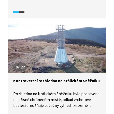
každou změnu, se tento způsob ujal.
07:22
Kontroverzní rozhledna na Králickém Sněžníku
Rozhledna na Králickém Sněžníku byla postavena
na přísně chráněném místě, odkud vrcholové
bezlesí umožňuje totožný výhled i ze země.
Experti vnímají úřední povolení této stavby jako