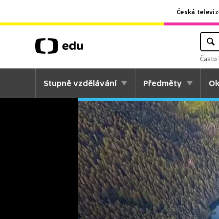
Česká televiz
Často 
Stupně vzdělávání
Předměty
Ok