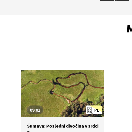
M
09:01
PL
Šumava: Poslední divočina v srdci