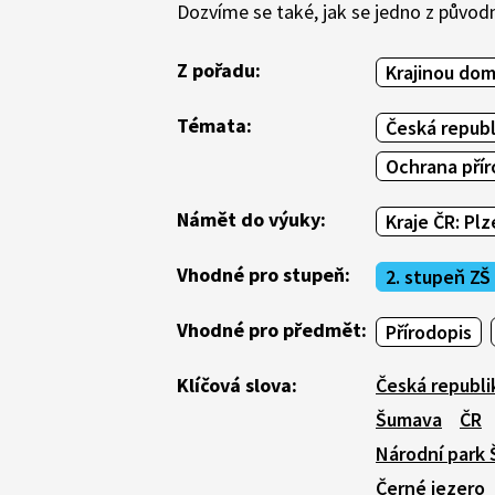
Dozvíme se také, jak se jedno z původn
Z pořadu:
Krajinou dom
Témata:
Česká republ
Ochrana přír
Námět do výuky:
Kraje ČR: Plz
Vhodné pro stupeň:
2. stupeň ZŠ
Vhodné pro předmět:
Přírodopis
Klíčová slova:
Česká republi
Šumava
ČR
Národní park
Černé jezero