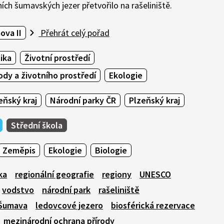
ích šumavských jezer přetvořilo na rašeliniště.
ova II
Přehrát celý pořad
ika
Životní prostředí
ody a životního prostředí
Ekologie
eňský kraj
Národní parky ČR
Plzeňský kraj
Střední škola
Zeměpis
Ekologie
Biologie
ka
regionální geografie
regiony
UNESCO
vodstvo
národní park
rašeliniště
 Šumava
ledovcové jezero
biosférická rezervace
mezinárodní ochrana přírody