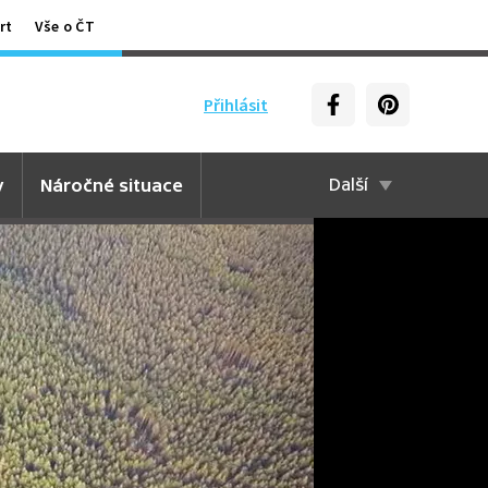
rt
Vše o ČT
Přihlásit
y
Náročné situace
Další