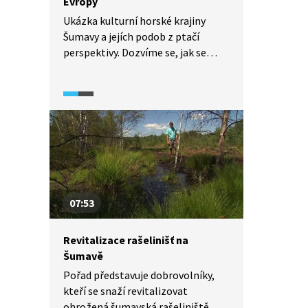
Evropy
Ukázka kulturní horské krajiny
Šumavy a jejích podob z ptačí
perspektivy. Dozvíme se, jak se
zrodily šumavské ledovce či proč se
největšímu středoevropskému
rašeliništi říká Mrtvý luh.
07:53
Revitalizace rašelinišť na
Šumavě
Pořad představuje dobrovolníky,
kteří se snaží revitalizovat
ohrožená šumavská rašeliniště.