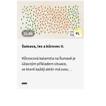
11:06
PL
Šumava, les a kůrovec II.
Kůrovcová kalamita na Šumavě je
úžasným příkladem situace,
ve které každý aktér má svou
pravdu a předkládá argumenty,
kterými ji chce podpořit. Udělat si
na problematiku názor je pak
pro nestranného pozorovatele
velmi těžké. Důležitou otázkou,
která se s ohledem na kůrovcovou