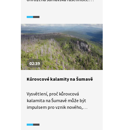
Drastické vysychání krajiny je
problémem, o kterém slýcháme
čím dál tím častěji. Jak k tomu
došlo? A co se s tím dá dělat?
02:39
Kůrovcové kalamity na Šumavě
Vysvětlení, proč kůrovcová
kalamita na Šumavě může být
impulsem pro vznik nového,
biologicky cennějšího lesa.