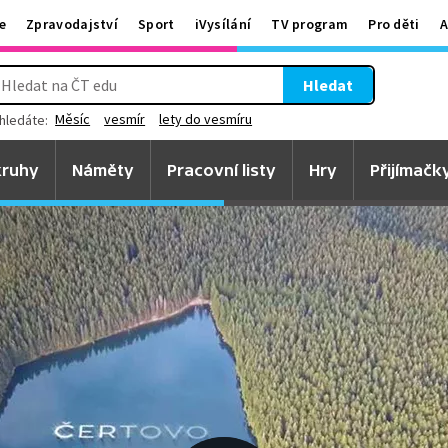
e
Zpravodajství
Sport
iVysílání
TV program
Pro děti
A
Hledat
Měsíc
vesmír
lety do vesmíru
hledáte:
ruhy
Náměty
Pracovní listy
Hry
Přijímačk