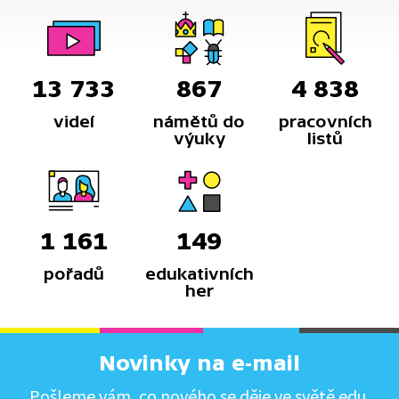
13 733
867
4 838
videí
námětů do
pracovních
výuky
listů
1 161
149
pořadů
edukativních
her
Novinky na e-mail
Pošleme vám, co nového se děje ve světě edu.