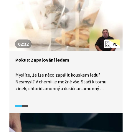
02:32
PL
Pokus: Zapalování ledem
Myslíte, že lze něco zapálit kouskem ledu?
Nesmysl? V chemii je možné vše. Stačí k tomu
zinek, chlorid amonný a dusičnan amonný.
Do směsi vložíme led, vznikne oxid dusný a vodní
pára. V tomto prostředí se zinečný prach začne
měnit na oxid zinečnatý hořením. Také poznáte
vlastnosti karbidu vápníku. Co se stane při jeho
vhození do sněhu? Uvolňuje se plyn zvaný
acetylen, který velmi ochotně hoří.