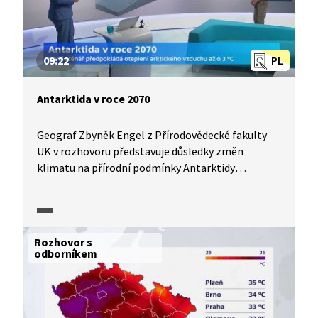
09:22
PL
Antarktida v roce 2070
Geograf Zbyněk Engel z Přírodovědecké fakulty
UK v rozhovoru představuje důsledky změn
klimatu na přírodní podmínky Antarktidy
na základě možných scénářů vývoje publikovaných
v časopise Nature a stručně seznamuje
s metodami zkoumání ledovců.
Rozhovor s
odborníkem