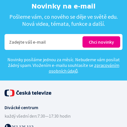
Novinky na e-mail
Pošleme vám, co nového se děje ve světě edu.
Nová videa, témata, funkce a další.
Novinky posíláme jednou za měsíc. Nebudeme vám posílat
žádný spam. Vložením e-mailu souhlasíte se
zpracováním
osobních údajů
.