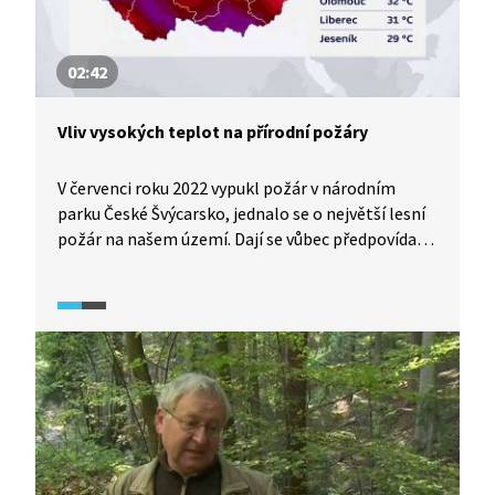
02:42
Vliv vysokých teplot na přírodní požáry
V červenci roku 2022 vypukl požár v národním
parku České Švýcarsko, jednalo se o největší lesní
požár na našem území. Dají se vůbec předpovídat
podmínky pro vznik požárů? A jak s přírodními
požáry souvisí extrémně teplé počasí? To nám
objasní klimatolog Radim Tolasz.