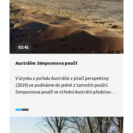
02:41
Austrálie: Simpsonova poušť
V úryvku z pořadu Austrálie z ptačí perspektivy
(2019) se podíváme do jedné z tamních pouští.
Simpsonova poušť ve střední Austrálii představuje
rozlehlou a vyprahlou oblast plnou rudého písku
a písečných dun.