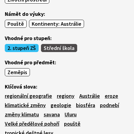
Námět do výuky:
Pouště
Kontinenty: Austrálie
Vhodné pro stupeň:
2. stupeň ZŠ
Střední škola
Vhodné pro předmět:
Zeměpis
Klíčová slova:
regionální geografie
regiony
Austrálie
eroze
klimatické změny
geologie
biosféra
podnebí
změny klimatu
savana
Uluru
Velké předělové pohoří
pouště
tropické deštné lesy