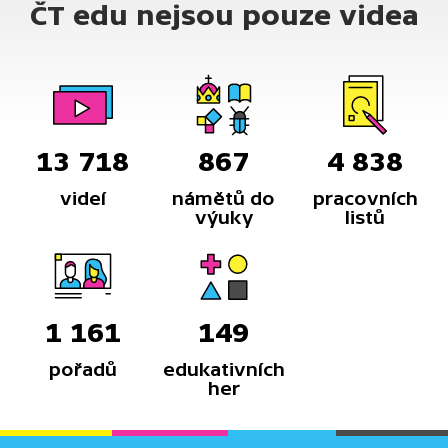
ČT edu nejsou pouze videa
13 718
867
4 838
videí
námětů do
pracovních
výuky
listů
1 161
149
pořadů
edukativních
her