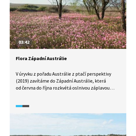
03:42
Flora Západní Austrálie
V úryvku z pořadu Austrálie z ptačí perspektivy
(2019) zavítáme do Západní Austrálie, která
od června do října rozkvétá oslnivou záplavou
pestrobarevných květů. Vydejte se s námi na výlet
za florou, která patří k tomu nejpůsobivějšímu, co
může Austrálie nabídnout.