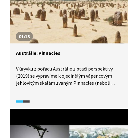
01:13
Austrálie: Pinnacles
V úryvku z pořadu Austrálie z ptačí perspektivy
(2019) se vypravíme k ojedinělým vápencovým
jehlovitým skalám zvaným Pinnacles (neboli
pinákly), které patří mezi hlavní turistické atrakce
jihozápadní Austrálie.