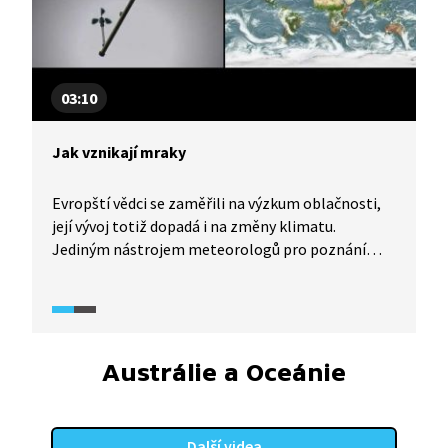
03:10
Jak vznikají mraky
Evropští vědci se zaměřili na výzkum oblačnosti,
její vývoj totiž dopadá i na změny klimatu.
Jediným nástrojem meteorologů pro poznání
budoucnosti jsou nejrůznější klimatické modely.
Ty však dávají odlišné odpovědi. A tyto rozdíly
vznikají právě díky neznalosti výškového rozložení
oblačnosti. Vědci nyní používají údaje z nových
satelitů, díky nimž se klimatické modely značně
Austrálie a Oceánie
zpřesňují.
Další videa