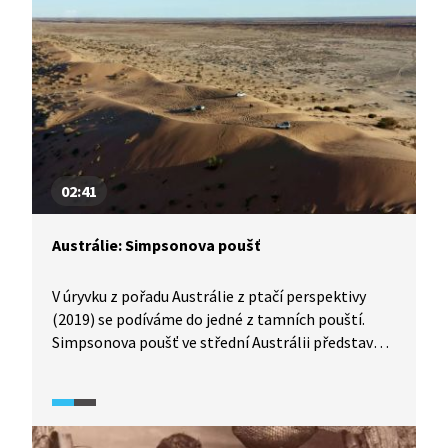
historii objevování Austrálie evropskými
mořeplavci.
02:41
Austrálie: Simpsonova poušť
V úryvku z pořadu Austrálie z ptačí perspektivy
(2019) se podíváme do jedné z tamních pouští.
Simpsonova poušť ve střední Austrálii představuje
rozlehlou a vyprahlou oblast plnou rudého písku
a písečných dun.