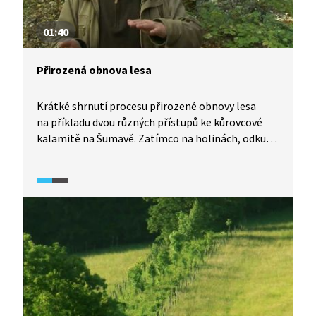
01:40
Přirozená obnova lesa
Krátké shrnutí procesu přirozené obnovy lesa
na příkladu dvou různých přístupů ke kůrovcové
kalamitě na Šumavě. Zatímco na holinách, odkud
se pokácené dřevo odvezlo, jsou podmínky
pro novou generaci stromů jako na poušti
a zemina je zde degradovaná, na bezzásahových
plochách bují nový život, který bere energii
z tlejícího dřeva popadaných souší.