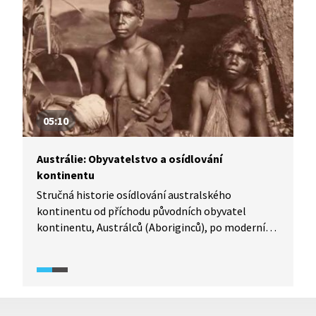
05:10
Austrálie: Obyvatelstvo a osídlování
kontinentu
Stručná historie osídlování australského
kontinentu od příchodu původních obyvatel
kontinentu, Austrálců (Aboriginců), po moderní
dějiny Austrálie počínající zakotvením prvních
evropských kolonizátorů.