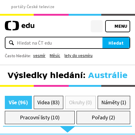
portály České televize
MENU
Hledat
vesmír
Měsíc
lety do vesmíru
Často hledáte:
Výsledky hledání:
Austrálie
Vše (96)
Videa (83)
Okruhy (0)
Náměty (1)
Pracovní listy (10)
Pořady (2)