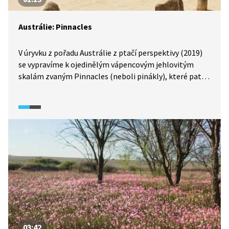
Austrálie: Pinnacles
V úryvku z pořadu Austrálie z ptačí perspektivy (2019)
se vypravíme k ojedinělým vápencovým jehlovitým
skalám zvaným Pinnacles (neboli pinákly), které patří
mezi hlavní turistické atrakce jihozápadní Austrálie.
03:42