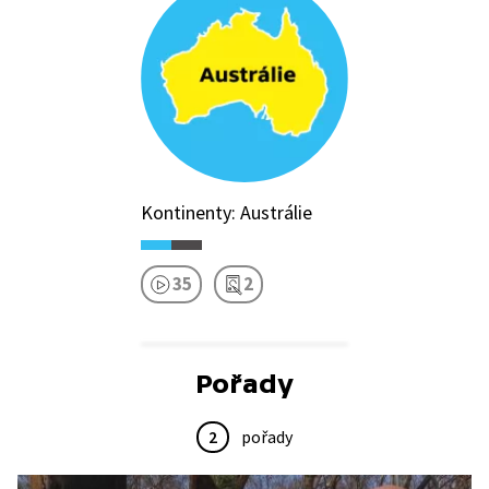
Kontinenty: Austrálie
35
2
Pořady
2
pořady