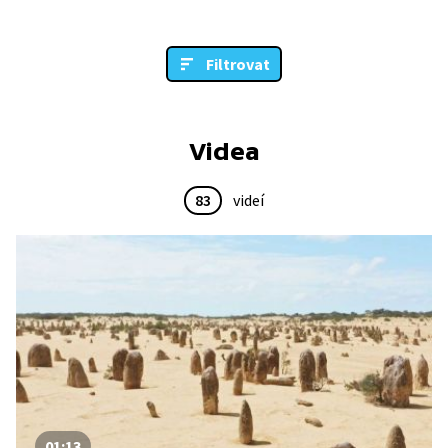
Filtrovat
Videa
83
videí
01:13