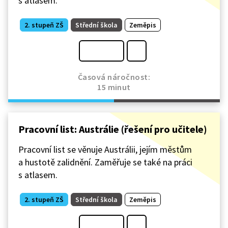
s atlasem.
2. stupeň ZŠ
Střední škola
Zeměpis
Časová náročnost:
15 minut
Pracovní list: Austrálie (řešení pro učitele)
Pracovní list se věnuje Austrálii, jejím městům
a hustotě zalidnění. Zaměřuje se také na práci
s atlasem.
2. stupeň ZŠ
Střední škola
Zeměpis