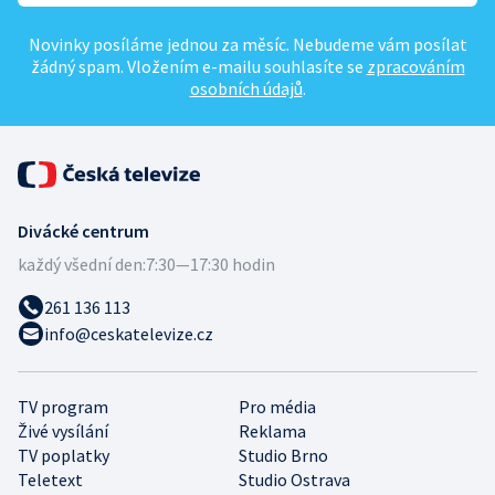
Novinky posíláme jednou za měsíc. Nebudeme vám posílat
žádný spam. Vložením e-mailu souhlasíte se
zpracováním
osobních údajů
.