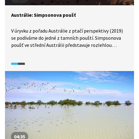
Austrálie: Simpsonova poušť
V úryvku z pořadu Austrálie z ptačí perspektivy (2019)
se podíváme do jedné z tamních pouští. Simpsonova
poušť ve střední Austrálii představuje rozlehlou
a vyprahlou oblast plnou rudého písku a písečných dun.
04:35