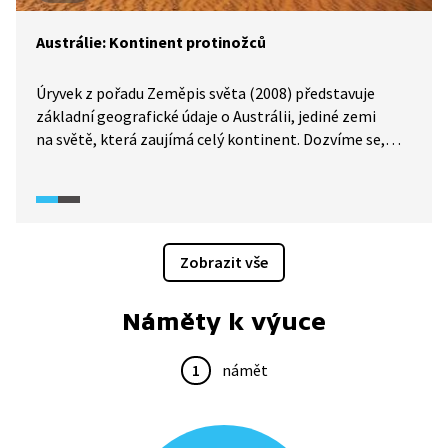
Austrálie: Kontinent protinožců
Úryvek z pořadu Zeměpis světa (2008) představuje
základní geografické údaje o Austrálii, jediné zemi
na světě, která zaujímá celý kontinent. Dozvíme se,
čím se tento světadíl liší od Evropy, s níž má podobnou
rozlohu, ale zcela odlišné a často extrémní přírodní
podmínky. Video přibližuje také historii objevování
Austrálie evropskými mořeplavci.
Zobrazit vše
Náměty k výuce
1
námět