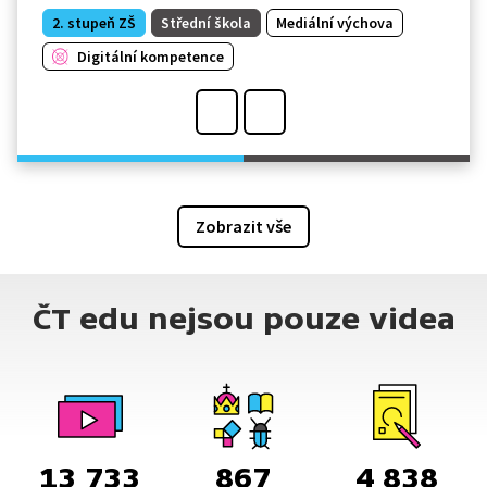
2. stupeň ZŠ
Střední škola
Mediální výchova
Digitální kompetence
Zobrazit vše
ČT edu nejsou pouze videa
13 733
867
4 838