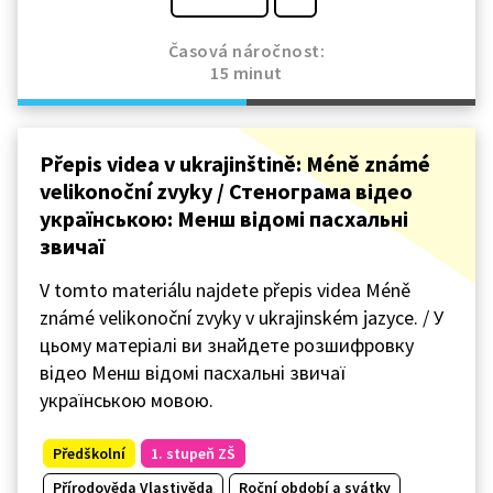
Časová náročnost:
15 minut
Přepis videa v ukrajinštině: Méně známé
velikonoční zvyky / Стенограма відео
українською: Менш відомі пасхальні
звичаї
V tomto materiálu najdete přepis videa Méně
známé velikonoční zvyky v ukrajinském jazyce. / У
цьому матеріалі ви знайдете розшифровку
відео Менш відомі пасхальні звичаї
українською мовою.
Předškolní
1. stupeň ZŠ
Přírodověda Vlastivěda
Roční období a svátky