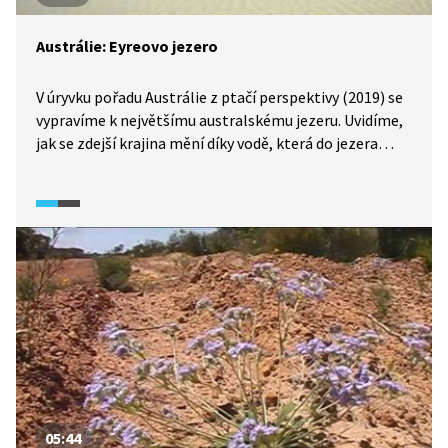
Austrálie: Eyreovo jezero
V úryvku pořadu Austrálie z ptačí perspektivy (2019) se
vypravíme k největšímu australskému jezeru. Uvidíme,
jak se zdejší krajina mění díky vodě, která do jezera
přitéká v letních měsících. Jde o nejnižší přírodní bod
na australském území.
05:44