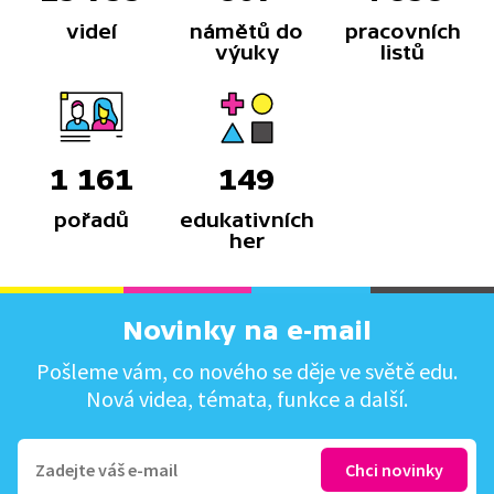
videí
námětů do
pracovních
výuky
listů
1 161
149
pořadů
edukativních
her
Novinky na e-mail
Pošleme vám, co nového se děje ve světě edu.
Nová videa, témata, funkce a další.