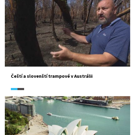
Čeští a slovenští trampové v Austrálii