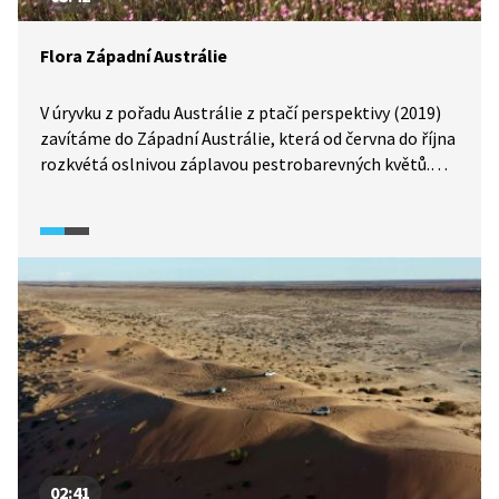
Flora Západní Austrálie
V úryvku z pořadu Austrálie z ptačí perspektivy (2019)
zavítáme do Západní Austrálie, která od června do října
rozkvétá oslnivou záplavou pestrobarevných květů.
Vydejte se s námi na výlet za florou, která patří k tomu
nejpůsobivějšímu, co může Austrálie nabídnout.
02:41