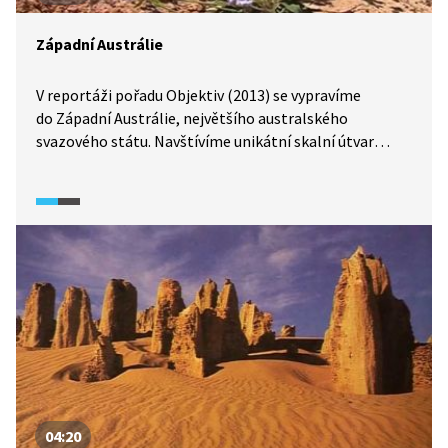
Západní Austrálie
V reportáži pořadu Objektiv (2013) se vypravíme
do Západní Austrálie, největšího australského
svazového státu. Navštívíme unikátní skalní útvar
Wave Rock a vydáme se skrz australskou poušť
do vnitrozemí, kde prozkoumáme zlatokopecké město
Kalgoorlie, kde se zlato těží dodnes.
04:20