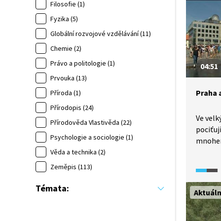
oteplo
Filosofie (1)
činnost
Fyzika (5)
teplo n
Globální rozvojové vzdělávání (11)
proprše
Chemie (2)
odlišno
upozorň
Právo a politologie (1)
04:51
spojené
Prvouka (13)
do živo
Praha 
Příroda (1)
do Evro
možné k
Přírodopis (24)
Ve velk
Přírodověda Vlastivěda (22)
pociťuj
Psychologie a sociologie (1)
mnohem
tomu ta
Věda a technika (2)
mohou 
Zeměpis (113)
v souvi
změnam
Témata:
Aktuál
hlavní 
obyvate
neuvaři