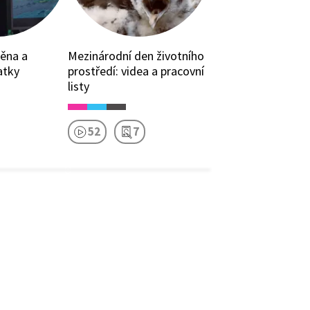
ěna a
Mezinárodní den životního
atky
prostředí: videa a pracovní
listy
52
7