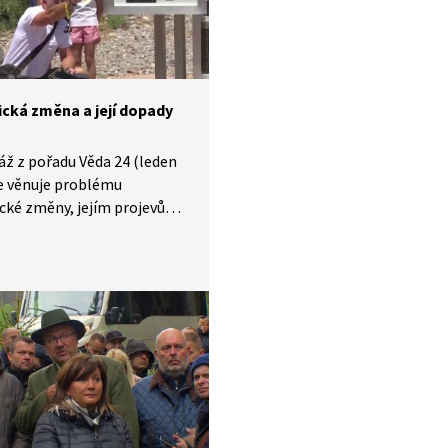
ická změna a její dopady
ž z pořadu Věda 24 (leden
e věnuje problému
cké změny, jejím projevům
 také důsledky, které
ická změna celosvětově
. Část reportáže se
e i na dopady oteplování
. Dozvíte se mimo jiné i to,
 rok 2024 zapíše do historie
logie.