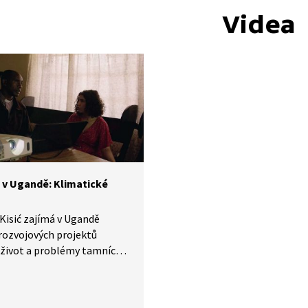
Videa
 v Ugandě: Klimatické
Kisić zajímá v Ugandě
rozvojových projektů
 život a problémy tamních
el. S místním duchovním
o změně klimatu. V Česku
idí popírá globální