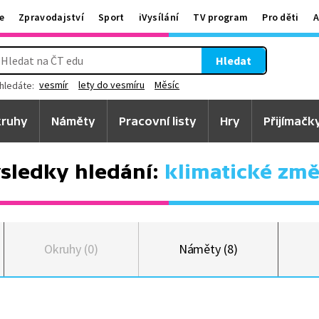
e
Zpravodajství
Sport
iVysílání
TV program
Pro děti
A
Hledat
vesmír
lety do vesmíru
Měsíc
hledáte:
ruhy
Náměty
Pracovní listy
Hry
Přijímačk
sledky hledání:
klimatické zm
Okruhy (0)
Náměty (8)