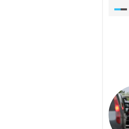
největš
na svět
zhruba 
nejrych
v posle
příčino
mořské
klimat