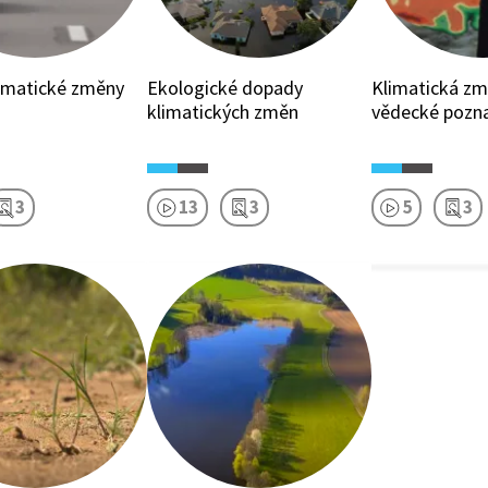
limatické změny
Ekologické dopady
Klimatická zm
klimatických změn
vědecké pozn
3
13
3
5
3