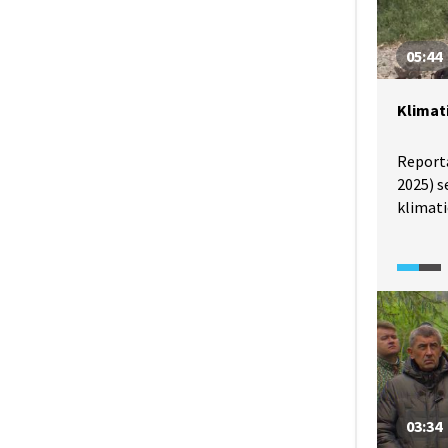
05:44
Klimat
Reportá
2025) s
klimati
a uvádí
klimat
přináší
zaměřuj
v Česku
proč se
klimato
03:34