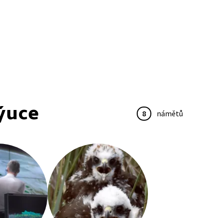
ýuce
8
námětů