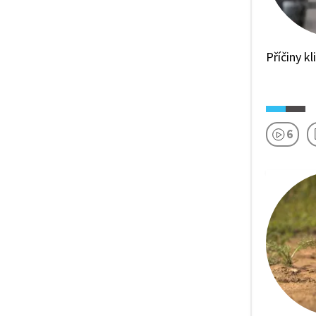
Příčiny k
6