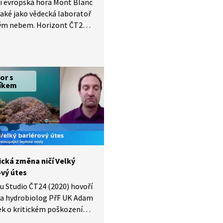
í evropská hora Mont Blanc
také jako vědecká laboratoř
rým nebem. Horizont ČT24
 zaznamenává terénní
italských badatelů, kteří se
na Mont Blanc zjistit, jaké
 má klimatická změna
or s
n z největších italských
íkem
. A nemají dobré zprávy.
ická změna ničí Velký
ový útes
u Studio ČT24 (2020) hovoří
 a hydrobiolog PřF UK Adam
k o kritickém poškození
 bariérového útesu,