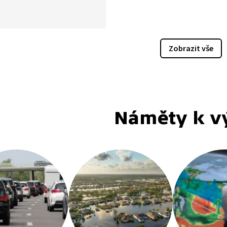
ího korálového útesu
ě. Od roku 1995 ubyla
polovina korálů, přičemž
lejší úbytek nastal
Zobrazit vše
dních 10 letech. Hlavní
u je stoupající teplota
 vody způsobená
ickou změnou.
Náměty k v