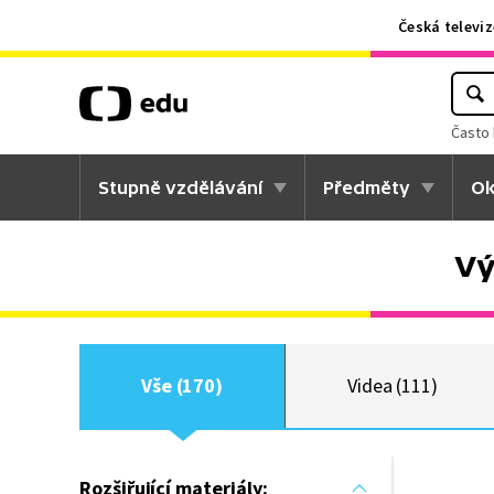
Česká televiz
Často 
Stupně vzdělávání
Předměty
Ok
Vý
Vše (170)
Videa (111)
Rozšiřující materiály: