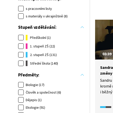
s pracovními listy
s materiály v ukrajinštině (8)
Stupeň vzdělávání:
Předškolní (1)
1. stupeň ZŠ (22)
03:39
2. stupeň ZŠ (131)
Střední škola (140)
Sandra
změny
Předměty:
Sandru 
Biologie (17)
kromě 
i běžný
Člověk a společnost (6)
obyvat
Dějepis (1)
hovoří 
Ekologie (91)
mnoho l