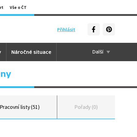
rt
Vše o ČT
Přihlásit
y
Náročné situace
Další
ěny
Pracovní listy (51)
Pořady (0)