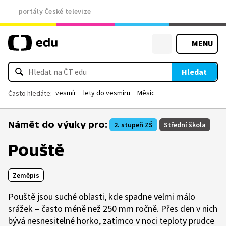
portály České televize
MENU
Hledat
vesmír
lety do vesmíru
Měsíc
Často hledáte:
Námět do výuky pro:
2. stupeň ZŠ
Střední škola
Pouště
Zeměpis
Pouště jsou suché oblasti, kde spadne velmi málo
srážek – často méně než 250 mm ročně. Přes den v nich
bývá nesnesitelné horko, zatímco v noci teploty prudce