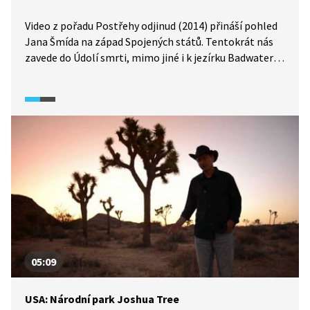
Video z pořadu Postřehy odjinud (2014) přináší pohled
Jana Šmída na západ Spojených států. Tentokrát nás
zavede do Údolí smrti, mimo jiné i k jezírku Badwater,
které leží 86 metrů pod hladinou moře a patří k nejníže
položeným místům západní polokoule.
05:09
USA: Národní park Joshua Tree