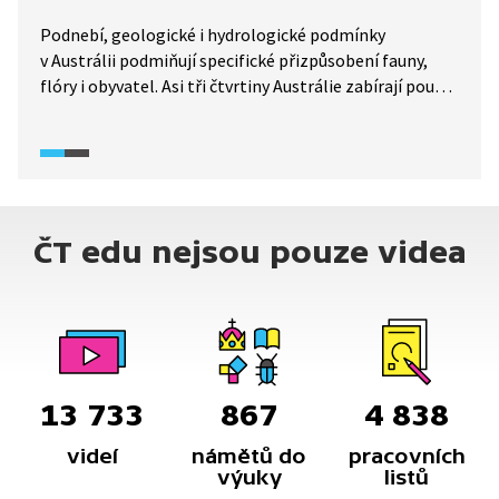
Podnebí, geologické i hydrologické podmínky
v Austrálii podmiňují specifické přizpůsobení fauny,
flóry i obyvatel. Asi tři čtvrtiny Austrálie zabírají pouště
a polopouště. Kde se v Austrálii vyskytuje voda? Jaké je
zde rozložení biomů? Jaké jsou socio-ekonomické
podmínky v Austrálii?
ČT edu nejsou pouze videa
13 733
867
4 838
videí
námětů do
pracovních
výuky
listů