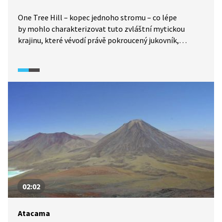
One Tree Hill – kopec jednoho stromu – co lépe
by mohlo charakterizovat tuto zvláštní mytickou
krajinu, které vévodí právě pokroucený jukovník,
na němž je dobře vidět, jak velký zápas musí
podstoupit s extrémním horkem a suchou kamenitou
půdou plnou balvanů. Nádherná čarokrásná krajina láká
mnoho dobrodruhů a umělců, právě tady si nejlépe
uvědomíte pomíjivost života a sílu přírody. Je to země
Boha.
02:02
Atacama