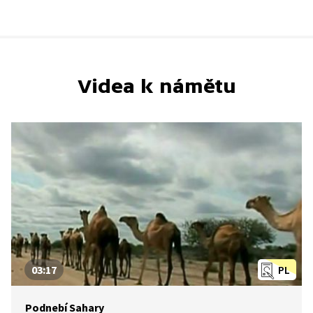
Videa k námětu
03:17
PL
Podnebí Sahary