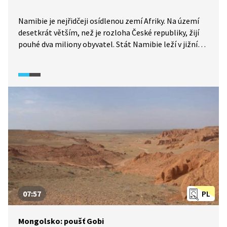
Namibie je nejřidčeji osídlenou zemí Afriky. Na území
desetkrát větším, než je rozloha České republiky, žijí
pouhé dva miliony obyvatel. Stát Namibie leží v jižní
části kontinentu a kromě obrovských zásob
nerostných surovin je znám především pouští Namib,
která dala zemi jméno. Právě tato poušť nabízí
úchvatné přírodní scenérie.
07:57
PL
Mongolsko: poušť Gobi