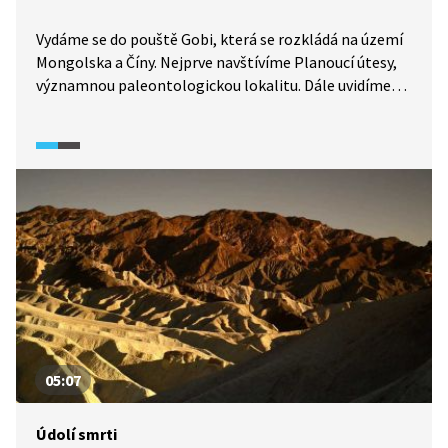
Vydáme se do pouště Gobi, která se rozkládá na území
Mongolska a Číny. Nejprve navštívíme Planoucí útesy,
významnou paleontologickou lokalitu. Dále uvidíme
národní park Gobi Gurvansaikhan s rozlehlými
písečnými dunami, údolí Jolin Am plné vegetace
a žulové skalnaté útvary v oblasti Baga Gazriin Chuluu.
05:07
Údolí smrti