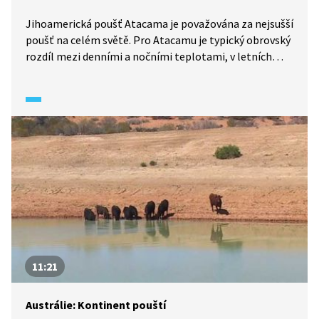
Jihoamerická poušť Atacama je považována za nejsušší
poušť na celém světě. Pro Atacamu je typický obrovský
rozdíl mezi denními a nočními teplotami, v letních
měsících může být tento rozdíl i 50 stupňů Celsia.
11:21
Austrálie: Kontinent pouští