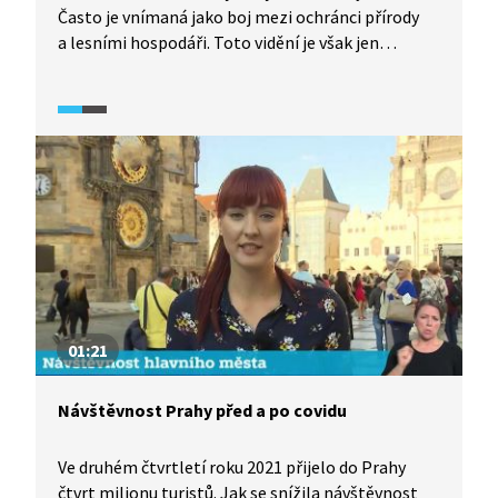
Často je vnímaná jako boj mezi ochránci přírody
a lesními hospodáři. Toto vidění je však jen
zjednodušenou zkratkou. Když se však na stejnou
věc podíváme i očima biologů, hydrologů,
paleontologů, historiků a dalších, problematika
kůrovcové kalamity otevírá daleko širší
perspektivu. Ve videu se navíc dozvíme, co všechno
umí pro životní prostředí zajistit oběť kůrovce:
strom.
01:21
Návštěvnost Prahy před a po covidu
Ve druhém čtvrtletí roku 2021 přijelo do Prahy
čtvrt milionu turistů. Jak se snížila návštěvnost