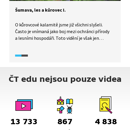
Šumava, les a kůrovec I.
O kůrovcové kalamitě jsme již všichni slyšeli.
Často je vnímaná jako boj mezi ochránci přírody
a lesními hospodáři. Toto vidění je však jen
zjednodušenou zkratkou. Když se však na stejnou
věc podíváme i očima biologů, hydrologů,
paleontologů, historiků a dalších, problematika
kůrovcové kalamity otevírá daleko širší
perspektivu. Ve videu se navíc dozvíme, co všechno
ČT edu nejsou pouze videa
umí pro životní prostředí zajistit oběť kůrovce:
strom.
13 733
867
4 838