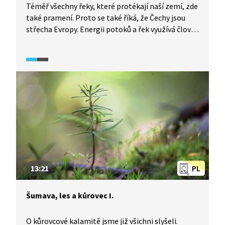
Téměř všechny řeky, které protékají naší zemí, zde
také pramení. Proto se také říká, že Čechy jsou
střecha Evropy. Energii potoků a řek využívá člověk
od nepaměti. Touha využít vodní síly vedla
postupně k budování malých vodních elektráren,
tedy takových, které mají výkon do 10 000 kW.
Podívejte se, jak fungují.
13:21
PL
Šumava, les a kůrovec I.
O kůrovcové kalamitě jsme již všichni slyšeli.