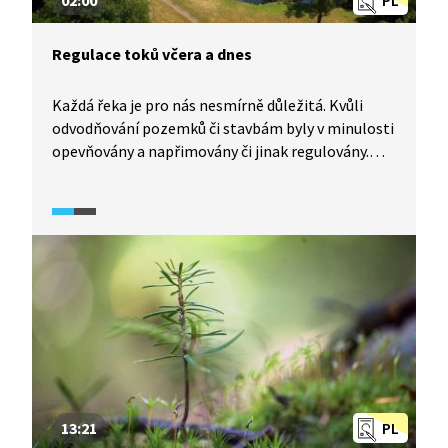
02:00
PL
Regulace toků včera a dnes
Každá řeka je pro nás nesmírně důležitá. Kvůli
odvodňování pozemků či stavbám byly v minulosti
opevňovány a napřimovány či jinak regulovány.
Miliardy se investovaly do co nejrychlejšího
odvedení vody z krajiny. Zkracování potoků a řek
byla chyba, kterou se nyní snažíme draze napravit.
13:21
PL