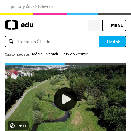
portály České televize
MENU
Hledat
Měsíc
vesmír
lety do vesmíru
Často hledáte:
19:17