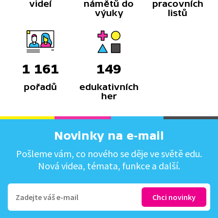
videí
námětů do
pracovních
výuky
listů
1 161
149
pořadů
edukativních
her
Novinky na e-mail
Pošleme vám, co nového se děje ve světě edu.
Nová videa, témata, funkce a další.