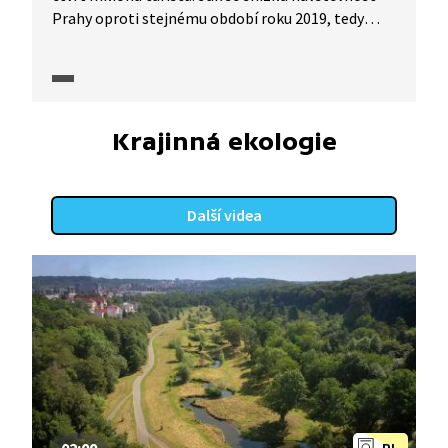
Prahy oproti stejnému období roku 2019, tedy
oproti období „předcovidovému“? O které pražské
památky je mezi turisty největší zájem?
Krajinná ekologie
Další videa