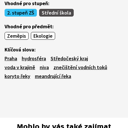
Vhodné pro stupeň:
2. stupeň ZŠ
Střední škola
Vhodné pro předmět:
Zeměpis
Ekologie
Klíčová slova:
Praha
hydrosféra
Středočeský kraj
voda v krajině
niva
znečištění vodních toků
koryto řeky
meandrující řeka
Mohlo by vás také zajímat