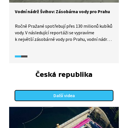
Vodní nádrž Švihov: Zásobárna vody pro Prahu
Ročně Pražané spotřebují přes 130 milionů kubíků
vody. V následující reportáži se vypravíme
k největší zásobárně vody pro Prahu, vodní nádrži
Švihov na řece Želivce. Také se dozvíme o vodních
zdrojích, které Praha využívala v minulosti,
a procesech, kterými se pitná voda upravuje.
Česká republika
Další videa