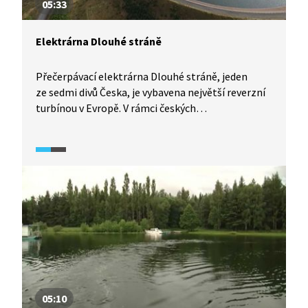
05:33
Elektrárna Dlouhé stráně
Přečerpávací elektrárna Dlouhé stráně, jeden
ze sedmi divů Česka, je vybavena největší reverzní
turbínou v Evropě. V rámci českých
hydroelektráren má také největší spád i výkon.
Zároveň je nejvýše položenou vodní plochou
v republice. Jak elektrárna funguje a další
podrobnosti o ní představí tato ukázka.
05:10