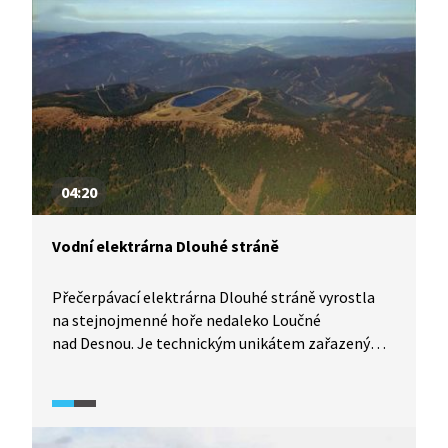
04:20
Vodní elektrárna Dlouhé stráně
Přečerpávací elektrárna Dlouhé stráně vyrostla
na stejnojmenné hoře nedaleko Loučné
nad Desnou. Je technickým unikátem zařazeným
dokonce mezi sedm největších divů České
republiky. Její stavba byla zahájena v roce 1978
a do provozu byla uvedena až o 18 let později.
Srdcem elektrárny jsou dvě Francisovy reverzní