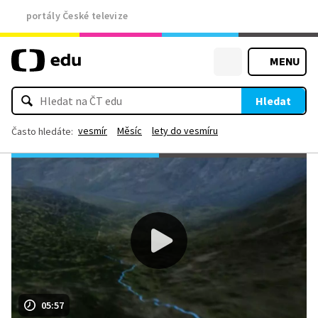
portály České televize
MENU
Hledat
vesmír
Měsíc
lety do vesmíru
Často hledáte:
05:57