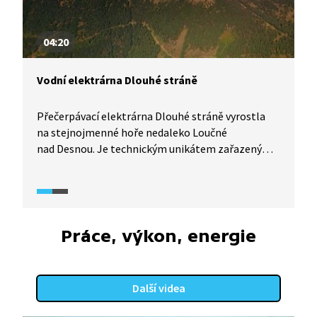
04:20
Vodní elektrárna Dlouhé stráně
Přečerpávací elektrárna Dlouhé stráně vyrostla
na stejnojmenné hoře nedaleko Loučné
nad Desnou. Je technickým unikátem zařazeným
dokonce mezi sedm největších divů České
republiky. Její stavba byla zahájena v roce 1978
a do provozu byla uvedena až o 18 let později.
Srdcem elektrárny jsou dvě Francisovy reverzní
turbíny, největší v Evropě. Pojďte s námi zjistit, jak
Práce, výkon, energie
funguje.
Další videa