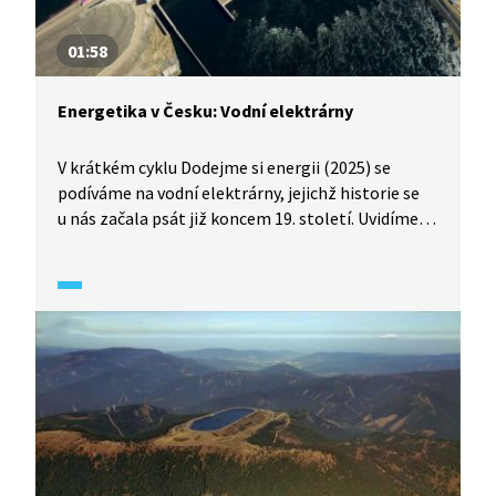
01:58
Energetika v Česku: Vodní elektrárny
V krátkém cyklu Dodejme si energii (2025) se
podíváme na vodní elektrárny, jejichž historie se
u nás začala psát již koncem 19. století. Uvidíme
všechny tři typy vodních elektráren: akumulační,
průtočné i přečerpávací. Jak se od sebe liší?