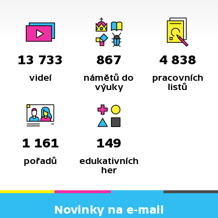
13 733
867
4 838
videí
námětů do
pracovních
výuky
listů
1 161
149
pořadů
edukativních
her
Novinky na e-mail