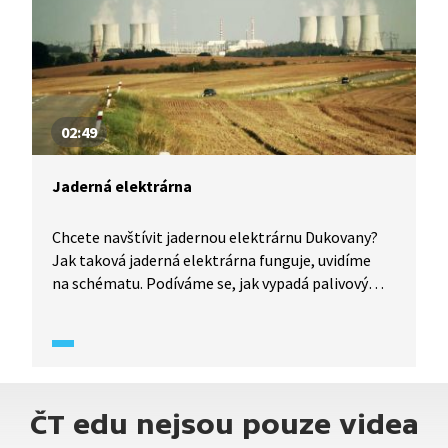
02:49
Jaderná elektrárna
Chcete navštívit jadernou elektrárnu Dukovany?
Jak taková jaderná elektrárna funguje, uvidíme
na schématu. Podíváme se, jak vypadá palivový
článek. Zajímavé je porovnání množství jaderného
paliva spotřebovaného za jeden rok s množstvím
spotřebovaného uhlí v tepelných elektrárnách.
ČT edu nejsou pouze videa