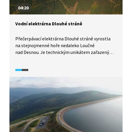
04:20
Vodní elektrárna Dlouhé stráně
Přečerpávací elektrárna Dlouhé stráně vyrostla
na stejnojmenné hoře nedaleko Loučné
nad Desnou. Je technickým unikátem zařazeným
dokonce mezi sedm největších divů České
republiky. Její stavba byla zahájena v roce 1978
a do provozu byla uvedena až o 18 let později.
Srdcem elektrárny jsou dvě Francisovy reverzní
turbíny, největší v Evropě. Pojďte s námi zjistit, jak
funguje.