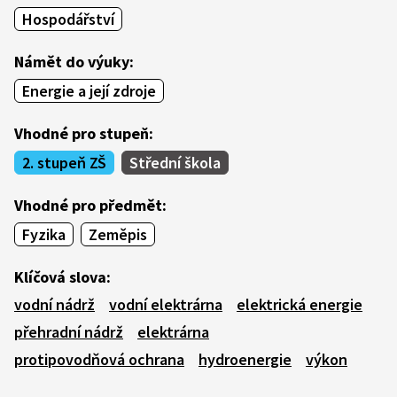
Hospodářství
Námět do výuky:
Energie a její zdroje
Vhodné pro stupeň:
2. stupeň ZŠ
Střední škola
Vhodné pro předmět:
Fyzika
Zeměpis
Klíčová slova:
vodní nádrž
vodní elektrárna
elektrická energie
přehradní nádrž
elektrárna
protipovodňová ochrana
hydroenergie
výkon