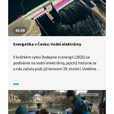
01:58
Energetika v Česku: Vodní elektrárny
V krátkém cyklu Dodejme si energii (2025) se
podíváme na vodní elektrárny, jejichž historie se
u nás začala psát již koncem 19. století. Uvidíme
všechny tři typy vodních elektráren: akumulační,
průtočné i přečerpávací. Jak se od sebe liší?