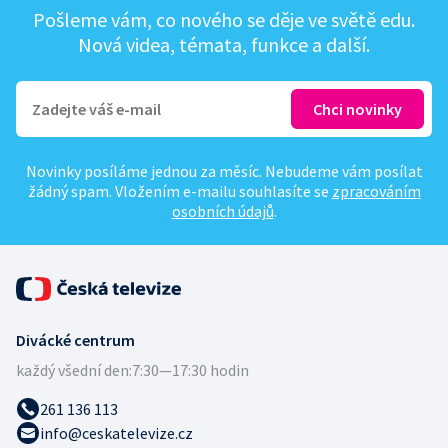
Pošleme vám, co nového se děje ve světě edu.
Nová videa, témata, funkce a další.
Novinky posíláme jednou za měsíc. Nebudeme vám posílat
žádný spam. Vložením e-mailu souhlasíte se
zpracováním
osobních údajů
.