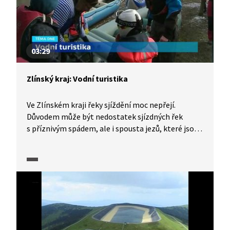
03:29
Zlínský kraj: Vodní turistika
Ve Zlínském kraji řeky sjíždění moc nepřejí.
Důvodem může být nedostatek sjízdných řek
s příznivým spádem, ale i spousta jezů, které jsou
pro vodáky nebezpečné nebo nepohodlné. Stojaté
vody Baťova kanálu pro ně zase nejsou příliš
atraktivní. Baťův kanál a také řeka Morava zde
lákají na poklidnou plavbu na výletní lodi. Kde
mohou vodáci hledat informace o tom, kam se
vydat?