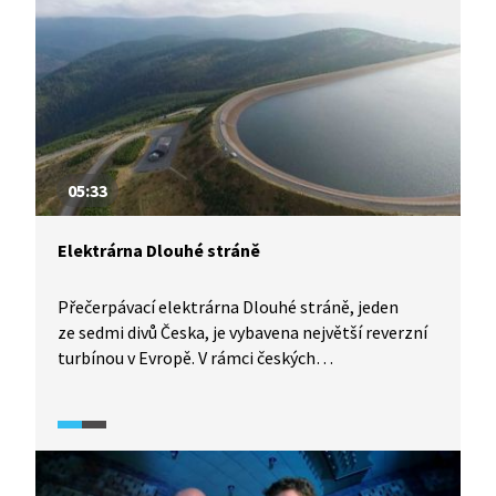
turbíny, největší v Evropě. Pojďte s námi zjistit, jak
funguje.
05:33
Elektrárna Dlouhé stráně
Přečerpávací elektrárna Dlouhé stráně, jeden
ze sedmi divů Česka, je vybavena největší reverzní
turbínou v Evropě. V rámci českých
hydroelektráren má také největší spád i výkon.
Zároveň je nejvýše položenou vodní plochou
v republice. Jak elektrárna funguje a další
podrobnosti o ní představí tato ukázka.