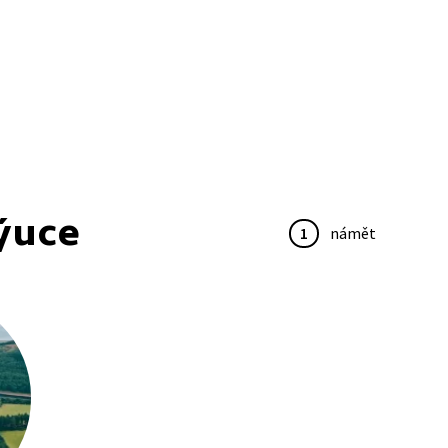
ýuce
1
námět