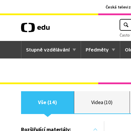
Česká televiz
Často 
Stupně vzdělávání
Předměty
Ok
Vše (14)
Videa (10)
Rozšiřující materiály: