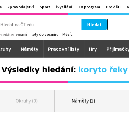
e
Zpravodajství
Sport
iVysílání
TV program
Pro děti
A
Hledat
vesmír
lety do vesmíru
Měsíc
hledáte:
ruhy
Náměty
Pracovní listy
Hry
Přijímačk
Výsledky hledání:
koryto řeky
Okruhy (0)
Náměty (1)