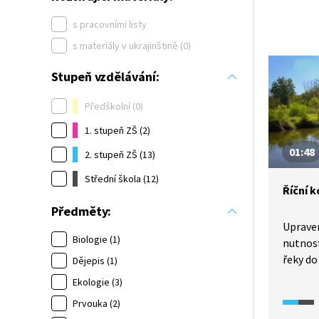
s pracovními listy
s materiály v ukrajinštině (0)
Stupeň vzdělávání:
Předškolní (0)
1. stupeň ZŠ (2)
01:48
2. stupeň ZŠ (13)
Střední škola (12)
Říční 
Předměty:
Upraven
Biologie (1)
nutnost
řeky do
Dějepis (1)
Proč? 
Ekologie (3)
takhle 
Prvouka (2)