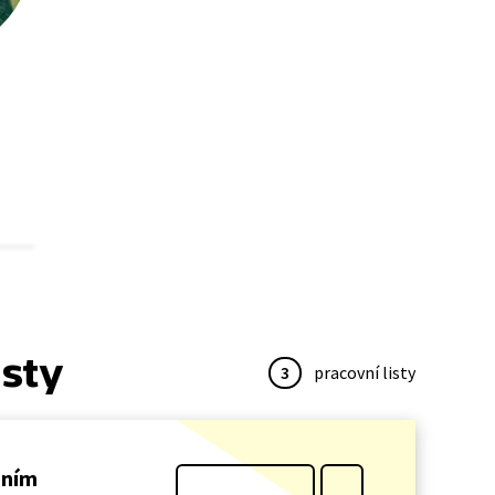
isty
3
pracovní listy
dním