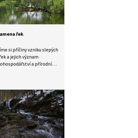
ramena řek
íme si příčiny vzniku slepých
ek a jejich význam
ohospodářství a přírodní
í. Dříve jsme se jich snažili
 dnes je chráníme
ujeme. Dají se využít
ospodářský chov ryb.