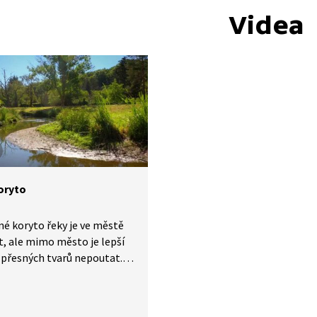
Videa
koryto
é koryto řeky je ve městě
, ale mimo město je lepší
 přesných tvarů nepoutat.
Zabránit povodním se nám
totiž nepodaří.