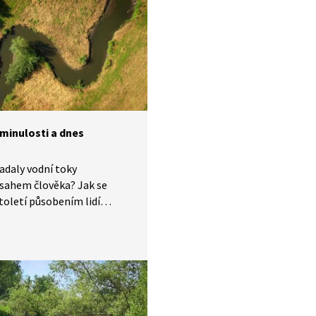
 minulosti a dnes
adaly vodní toky
sahem člověka? Jak se
století působením lidí
a jak vypadají dnes?
ní řek do kamenných
žníků se ale ukázalo být
 což vidíme hlavně, když
 sucha. Jaké je řešení?