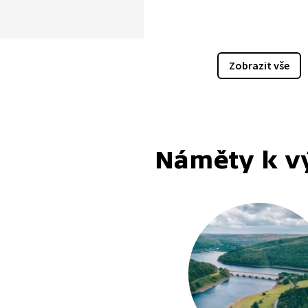
Polabí hrálo klíčovou roli
 dějinách nejen v 8. a 9.
. Co místo, to příběh, jehož
ičnost můžeme dnes vidět
Zobrazit vše
těžko. V místní rovinaté
 nám běh dějin uniká. Jejím
eným základem je jedna
řeka s množstvím
ých ramen, lužními lesy,
Náměty k v
 okolními kopečky. Vývoj
ajiny však pokračuje i dnes.