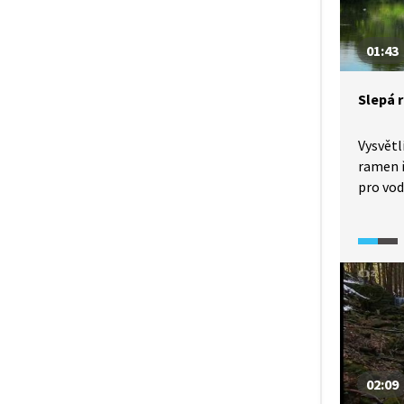
01:43
Slepá 
Vysvětl
ramen ř
pro vod
prostřed
zbavit,
a obnov
i pro h
02:09