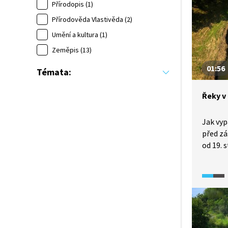
Přírodopis (1)
Přírodověda Vlastivěda (2)
Umění a kultura (1)
Zeměpis (13)
01:56
Témata:
Řeky v
Jak vyp
před zá
od 19. 
měnily 
Spoutá
lichobě
chybou,
přijdou