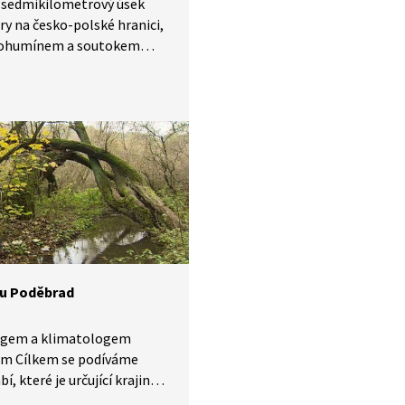
 sedmikilometrový úsek
ry na česko-polské hranici,
ohumínem a soutokem
Olší, představuje unikátní
edoevropské přírody. Jiná
elká neregulovaná řeka
ě už neexistuje. Meandrující
Odry připomíná svojí
tí a nespoutaností řeku
u. Zdejší lužní lesy
vují nejen cenný a pestrý
ém s četnými druhy rostlin
ichů, ale i přirozenou
u proti povodním.
 u Poděbrad
ogem a klimatologem
em Cílkem se podíváme
í, které je určující krajinou
nik přemyslovského českého