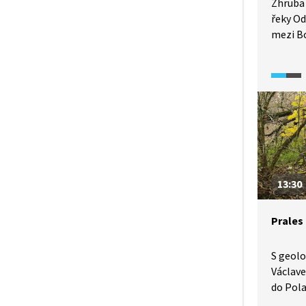
Zhruba
řeky Od
mezi B
Odry s 
kus stř
takto v
v Evrop
koryto 
divokos
Amazonk
předsta
ekosyst
13:30
a živoč
ochran
Prales
S geol
Václav
do Polab
pro vz