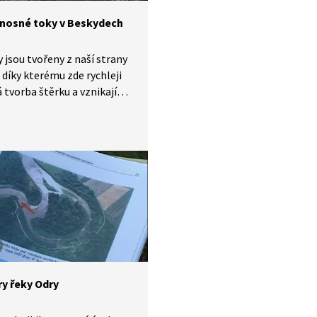
nosné toky v Beskydech
 jsou tvořeny z naší strany
 díky kterému zde rychleji
 tvorba štěrku a vznikají
osné toky. Lidé je využívali
vování dřeva. Aby se
i obávat jejich rozvodnění,
li nádržky, kde se štěrk
 a do údolí tekla korytem
istá voda. Jak takové
osné toky vypadají
 dalších zajímavostí
zjistíte ve videu.
y řeky Odry