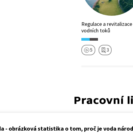
Regulace a revitalizace
vodních toků
5
3
Pracovní l
a - obrázková statistika o tom, proč je voda náro