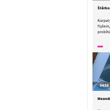
Štěrko
Karpaty
flyšem,
probíhá
štěrkon
ke spla
nemusel
vytváře
zadržel
pouze č
štěrkon
a mnoho
o nich, 
04:58
Meandr