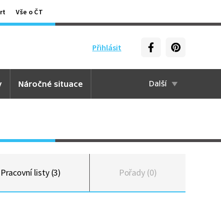
rt
Vše o ČT
Přihlásit
y
Náročné situace
Další
Pracovní listy (3)
Pořady (0)