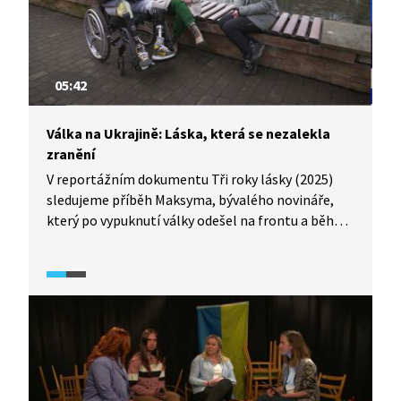
05:42
Válka na Ukrajině: Láska, která se nezalekla
zranění
V reportážním dokumentu Tři roky lásky (2025)
sledujeme příběh Maksyma, bývalého novináře,
který po vypuknutí války odešel na frontu a během
bojů přišel o ruku a obě nohy. Jeho přítelkyně
Natálie zůstává po celou dobu po jeho boku.
Maksym otevřeně říká, že by chápal, kdyby ho
po takových zraněních opustila, válka rozbila
mnoho vztahů. Natálie ho ale nikdy neopustila ani
mu nic nevyčítala. Jejich příběh ukazuje, jak válka
zasahuje nejen těla, ale i partnerské vztahy, plány
do budoucna a představy o životě. Zároveň je