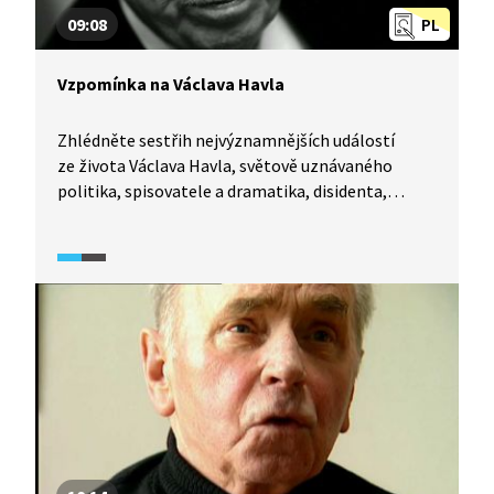
09:08
PL
Vzpomínka na Václava Havla
Zhlédněte sestřih nejvýznamnějších událostí
ze života Václava Havla, světově uznávaného
politika, spisovatele a dramatika, disidenta,
největšího nepřítele státu a československého
a českého prezidenta. Podívejte se na střípky
ze života a hlavně ohlas na smrt člověka,
pro něhož byly pravda a láska tou největší
hodnotou, bez ohledu na důsledky.