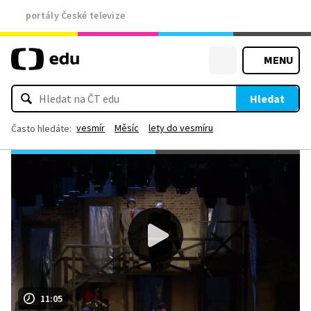
portály České televize
MENU
Hledat
vesmír
Měsíc
lety do vesmíru
Často hledáte:
11:05