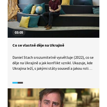
03:05
Co se vlastně děje na Ukrajině
Daniel Stach srozumitelně vysvětluje (2022), co se
děje na Ukrajině a jak konflikt vznikl. Ukazuje, kde
Ukrajina leží, s jakými státy sousedí a jakou roli
v konfliktu hrají Rusko a Bělorusko. Popisuje, jak
Vladimir Putin začal zabírat ukrajinská území a jak
byl útok záměrně zastírán falešnou záminkou
vojenského cvičení. Video připomíná nejvíce
zasažené oblasti (např. Kyjev, Charkov)
a přibližuje, jak na válku reaguje svět – pomocí
humanitární, finanční i vojenské podpory. Zároveň