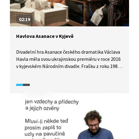
02:19
Havlova Asanace v Kyjevě
Divadelní hra Asanace českého dramatika Václava
Havla měla svou ukrajinskou premiéru v roce 2016
v kyjevském Národním divadle. Frašku z roku 1987
o českém budování socialismu režíroval Břetislav
Rychlík, který ji nazkoušel s tamními herci.
Představení připomíná nedožitou osmdesátku
dramatika a význam hry se neztratil ani
v překladu. Ukrajinská zkušenost s totalitou není
přece jen tolik odlišná od té naší.