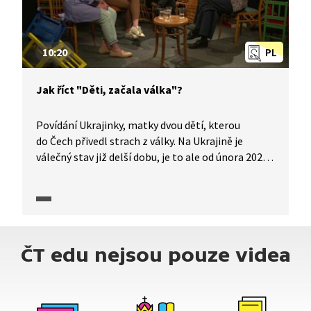
svědectvím o důvěře, loajalitě a o tom, že láska
může mít mnoho podob i v extrémních
podmínkách.
10:20
PL
Jak říct "Děti, začala válka"?
Povídání Ukrajinky, matky dvou dětí, kterou
do Čech přivedl strach z války. Na Ukrajině je
válečný stav již delší dobu, je to ale od února 2022
jiné? Jaký okamžik rozhodl, že matka zabalila
věci, děti a odešla ze svého domova? Co jí běželo
hlavou při balení, když věděla, že za hodinu odjíždí
vlak "do bezpečí"? Jak mluvit s ukrajinskými dětmi
o válce, kvůli které odcházejí od svých rodin?
ČT edu nejsou pouze videa