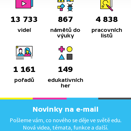
13 733
867
4 838
videí
námětů do
pracovních
výuky
listů
1 161
149
pořadů
edukativních
her
Novinky na e-mail
Pošleme vám, co nového se děje ve světě edu.
Nová videa, témata, funkce a další.