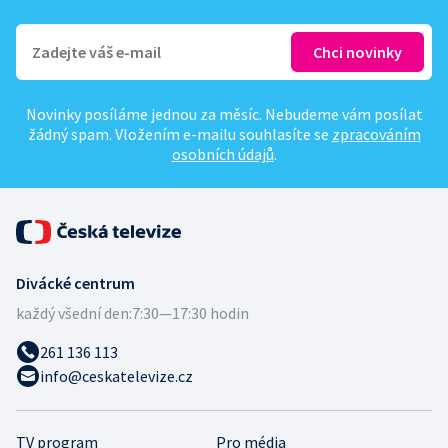
Novinky posíláme jednou za měsíc. Nebudeme vám posílat
žádný spam. Vložením e-mailu souhlasíte se
zpracováním
osobních údajů
.