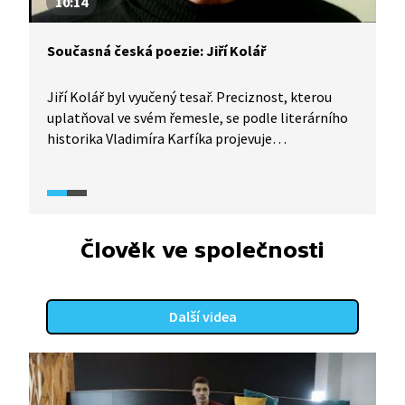
10:14
Současná česká poezie: Jiří Kolář
Jiří Kolář byl vyučený tesař. Preciznost, kterou
uplatňoval ve svém řemesle, se podle literárního
historika Vladimíra Karfíka projevuje
i v Kolářových dílech, a to jednak ve vztahu
ke slovu, jednak ke koláži. Historik umění Jiří
Šetlík je toho názoru, že Kolářovo výtvarnictví
a básnictví jsou nedílně spojené umělecké oblasti.
Dále připomíná, že dílo tohoto slavného českého
Člověk ve společnosti
básníka má pozitivní ohlas nejen v Evropě, ale
i v Americe.
Další videa