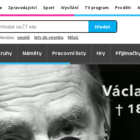
e
Zpravodajství
Sport
iVysílání
TV program
Pro děti
A
Hledat
vesmír
lety do vesmíru
Měsíc
hledáte:
ruhy
Náměty
Pracovní listy
Hry
Přijímačk