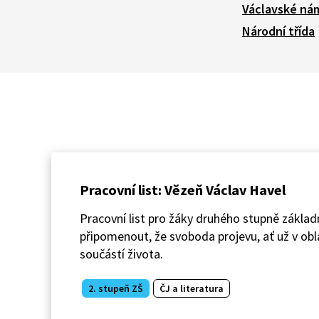
Václavské ná
Národní třída
Pracovní list: Vězeň Václav Havel
Pracovní list pro žáky druhého stupně základn
připomenout, že svoboda projevu, ať už v obla
součástí života.
2. stupeň ZŠ
ČJ a literatura