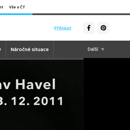
rt
Vše o ČT
Přihlásit
y
Náročné situace
Další