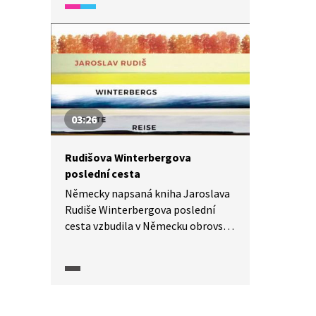
může být pro někoho těžší
a pro někoho snadnější. Verše
můžete znát jako píseň z pohádky
„Obušku, z pytle ven!“.
03:26
Rudišova Winterbergova
poslední cesta
Německy napsaná kniha Jaroslava
Rudiše Winterbergova poslední
cesta vzbudila v Německu obrovský
ohlas, a dokonce byla nominována
na jednu ze zdejších literárních cen.
Knihu komentují Michal Hvorecký
a Petr Fischer.