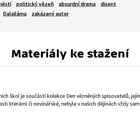
městí
politický vězeň
absurdní drama
disent
Dalajláma
zakázaný autor
Materiály ke stažení
ích škol je součástí kolekce Den vězněných spisovatelů, její
sti literární či novinářské, nebyla v našich dějinách vždy s