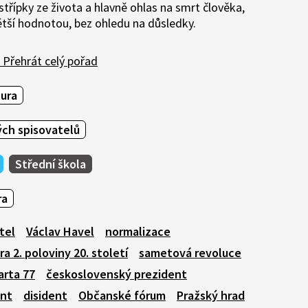
střípky ze života a hlavně ohlas na smrt člověka,
ětší hodnotou, bez ohledu na důsledky.
Přehrát celý pořad
tura
ch spisovatelů
Střední škola
ra
tel
Václav Havel
normalizace
ra 2. poloviny 20. století
sametová revoluce
arta 77
československý prezident
ent
disident
Občanské fórum
Pražský hrad