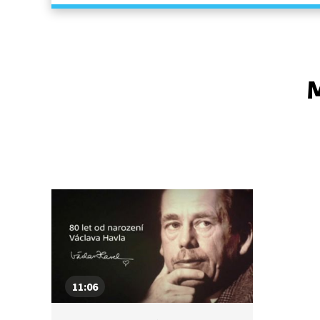
M
11:06