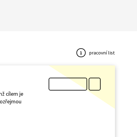
1
pracovní list
mž cílem je
amozřejmou