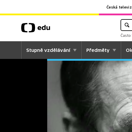
Česká televiz
Často 
Stupně vzdělávání
Předměty
Ok