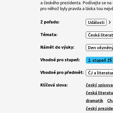
a českého prezidenta. Podívejte se na 
pro něhož byly pravda a láska tou nejv
Z pořadu:
Události
Témata:
Česká litera
Námět do výuky:
Den vězněný
Vhodné pro stupeň:
2. stupeň ZŠ
Vhodné pro předmět:
ČJ a literatu
Klíčová slova:
český spisova
česká literatu
dramatik
Ch
český prezid