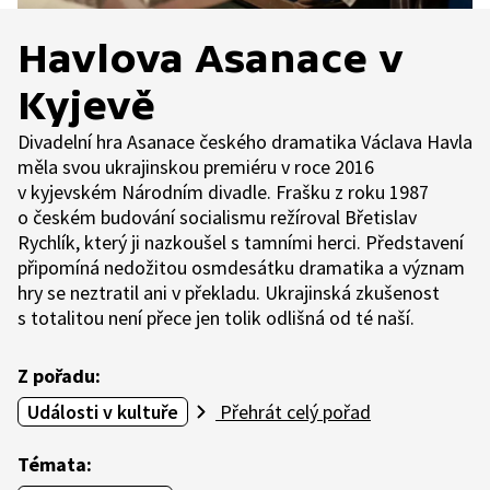
Havlova Asanace v
Kyjevě
Divadelní hra Asanace českého dramatika Václava Havla
měla svou ukrajinskou premiéru v roce 2016
v kyjevském Národním divadle. Frašku z roku 1987
o českém budování socialismu režíroval Břetislav
Rychlík, který ji nazkoušel s tamními herci. Představení
připomíná nedožitou osmdesátku dramatika a význam
hry se neztratil ani v překladu. Ukrajinská zkušenost
s totalitou není přece jen tolik odlišná od té naší.
Z pořadu:
Události v kultuře
Přehrát celý pořad
Témata: