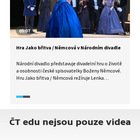
05:07
Hra Jako břitva / Němcová v Národním divadle
Národní divadlo představuje divadelní hru o životě
a osobnosti české spisovatelky Boženy Němcové.
Hru Jako břitva / Němcová režíruje Lenka
Lagronová, která se snaží zodpovědět otázku,
kým byla Božena Němcová?
ČT edu nejsou pouze videa