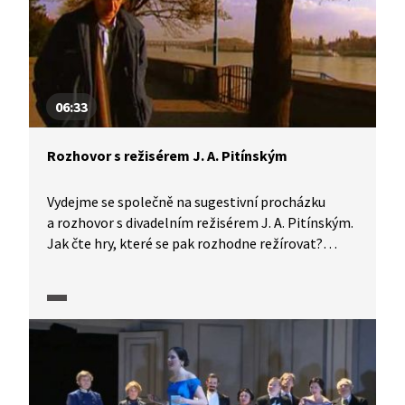
06:33
Rozhovor s režisérem J. A. Pitínským
Vydejme se společně na sugestivní procházku
a rozhovor s divadelním režisérem J. A. Pitínským.
Jak čte hry, které se pak rozhodne režírovat?
S jakými hereckými typy rád spolupracuje? A kteří
dramatici ho oslovují nejvíce? Na tyto, ale i další
otázky nalezneme odpovědi ve videu.