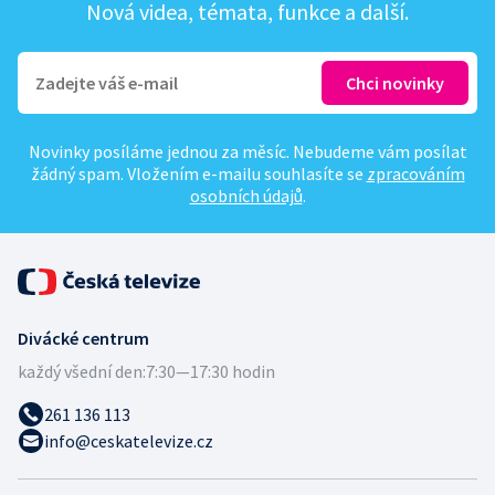
Nová videa, témata, funkce a další.
Novinky posíláme jednou za měsíc. Nebudeme vám posílat
žádný spam. Vložením e-mailu souhlasíte se
zpracováním
osobních údajů
.