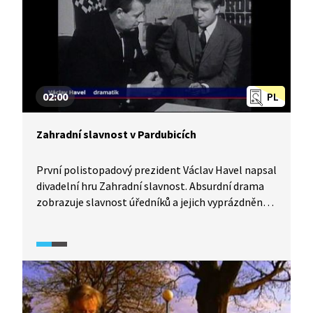
02:00
PL
Zahradní slavnost v Pardubicích
První polistopadový prezident Václav Havel napsal
divadelní hru Zahradní slavnost. Absurdní drama
zobrazuje slavnost úředníků a jejich vyprázdněné
fráze, které jsou cestou k dosažení moci a vyšší
společenské prestiže. Jednu z nehranějších her
Václava Havla zinscenovalo Východočeské divadlo
v Pardubicích. Podle Břetislava Rychlíka tento text
nestárne. V archivních záběrech uvidíte, jak o hře
přemýšlel sám autor.