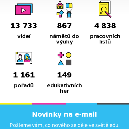
13 733
867
4 838
videí
námětů do
pracovních
výuky
listů
1 161
149
pořadů
edukativních
her
Novinky na e-mail
Pošleme vám, co nového se děje ve světě edu.