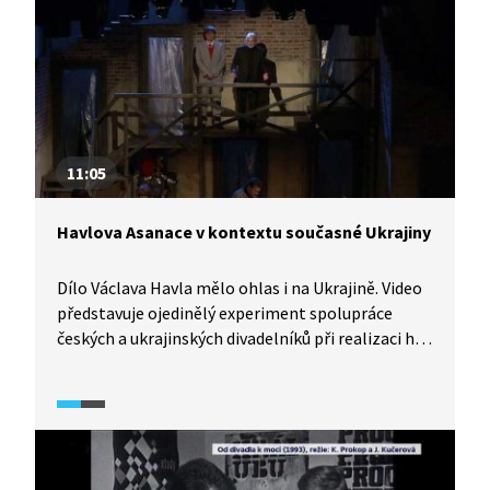
11:05
Havlova Asanace v kontextu současné Ukrajiny
Dílo Václava Havla mělo ohlas i na Ukrajině. Video
představuje ojedinělý experiment spolupráce
českých a ukrajinských divadelníků při realizaci hry
Asanace v ukrajinském divadle. V pasáži mluví
nejen herci, ale i hudební skladatel a další, kteří se
na inscenaci podíleli. Události z Majdanu, politické
a společenské dění na současné Ukrajině pomáhají
hře ještě více rezonovat. Co je to vlastně svoboda?
A co je to láska?