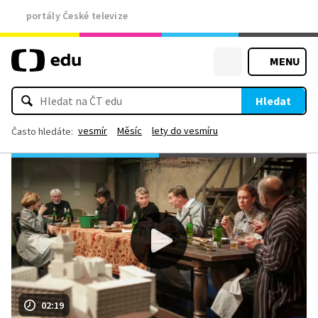
portály České televize
MENU
Hledat
vesmír
Měsíc
lety do vesmíru
Často hledáte:
02:19