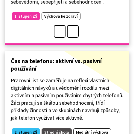
sebevědomí, sebepřijetí a sebehodnocení.
1. stupeň ZŠ
Výchova ke zdraví
Čas na telefonu: aktivní vs. pasivní
používání
Pracovní list se zaměřuje na reflexi vlastních
digitálních návyků a uvědomění rozdílu mezi
aktivním a pasivním používáním chytrých telefonů.
Žáci pracují se škálou sebehodnocení, třídí
příklady činností a ve skupinách navrhují způsoby,
jak telefon využívat více aktivně.
2. stupeň ZŠ
Střední škola
Mediální výchova