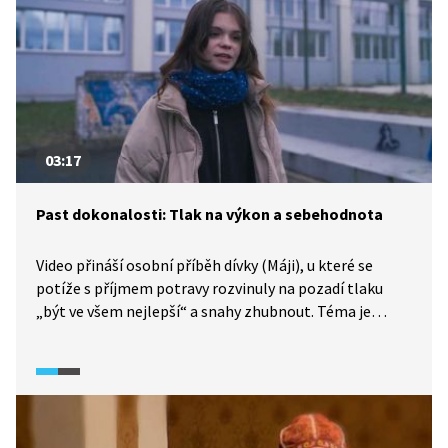
v online prostoru.
03:17
Past dokonalosti: Tlak na výkon a sebehodnota
Video přináší osobní příběh dívky (Máji), u které se
potíže s příjmem potravy rozvinuly na pozadí tlaku
„být ve všem nejlepší“ a snahy zhubnout. Téma je
citlivé, proto ho ve škole neotvíráme jako „výklad
o poruchách“, ale jako bezpečnou OSV hodinu o tlaku,
sebehodnotě, signálech potíží a hledání pomoci. Důraz
klademe na sdělení: nejsi v tom sám/sama a pomoc
existuje.