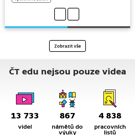
Zobrazit vše
ČT edu nejsou pouze videa
13 733
867
4 838
videí
námětů do
pracovních
výuky
listů