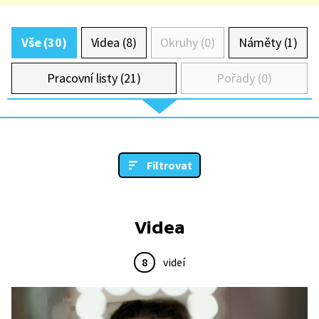
Vše (30)
Videa (8)
Okruhy (0)
Náměty (1)
Pracovní listy (21)
Pořady (0)
Filtrovat
Videa
8
videí