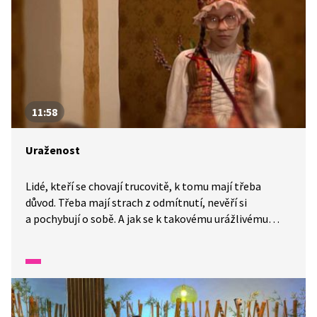
11:58
Uraženost
Lidé, kteří se chovají trucovitě, k tomu mají třeba
důvod. Třeba mají strach z odmítnutí, nevěří si
a pochybují o sobě. A jak se k takovému urážlivému
člověku chovat? S tím si Klárka určitě poradí. A vy také,
když s ní vyřešíte její test.