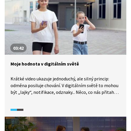
03:42
Moje hodnota v digitálním světě
Krátké video ukazuje jednoduchý, ale silný princip:
odměna posiluje chování. V digitálním světě to mohou
být „lajky“, notifikace, odznaky... Něco, co nás přitahuje
zpátky k obrazovkám. V OSV lze toto téma využít jako
bezpečný start k tématu sebehodnocení a sebeúcty: co
mi dělá „dobře“ zvenčí a co drží moji hodnotu zevnitř.
Video je spouštěčem; těžištěm hodiny je reflexe
a definování malého, proveditelného kroku pro větší