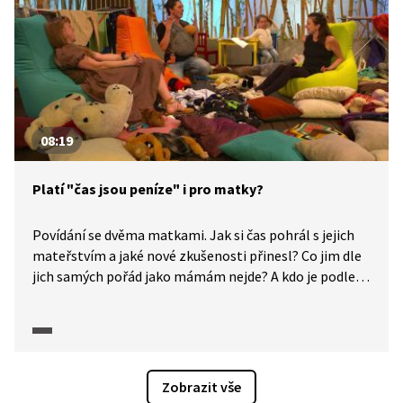
08:19
Platí "čas jsou peníze" i pro matky?
Povídání se dvěma matkami. Jak si čas pohrál s jejich
mateřstvím a jaké nové zkušenosti přinesl? Co jim dle
jich samých pořád jako mámám nejde? A kdo je podle
nich perfektní máma?
Zobrazit vše