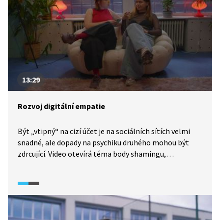
digitální wellbeing.
13:29
Rozvoj digitální empatie
Být „vtipný“ na cizí účet je na sociálních sítích velmi
snadné, ale dopady na psychiku druhého mohou být
zdrcující. Video otevírá téma body shamingu,
kyberšikany a hranice mezi humorem a urážkou. V OSV
hodině se nezaměřujeme na moralizování, ale
na rozvoj digitální empatie. Žáci se učí rozpoznat, kdy
komentář přestává být názorem a stává se útokem,
a hledají způsoby, jak se postavit za sebe i za druhé