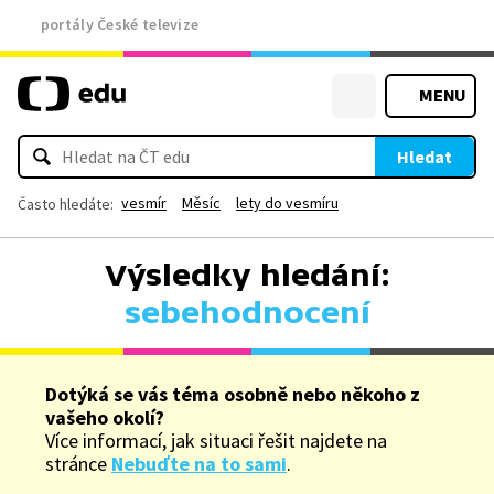
portály České televize
MENU
Hledat
vesmír
Měsíc
lety do vesmíru
Často hledáte:
Výsledky hledání:
sebehodnocení
Dotýká se vás téma osobně nebo někoho z
vašeho okolí?
Více informací, jak situaci řešit najdete na
stránce
Nebuďte na to sami
.