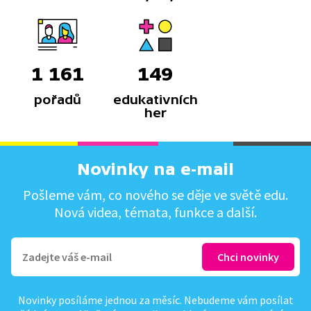
1 161
149
pořadů
edukativních
her
Novinky na e-mail
Pošleme vám, co nového se děje ve světě edu.
Nová videa, témata, funkce a další.
Novinky posíláme jednou za měsíc. Nebudeme vám posílat