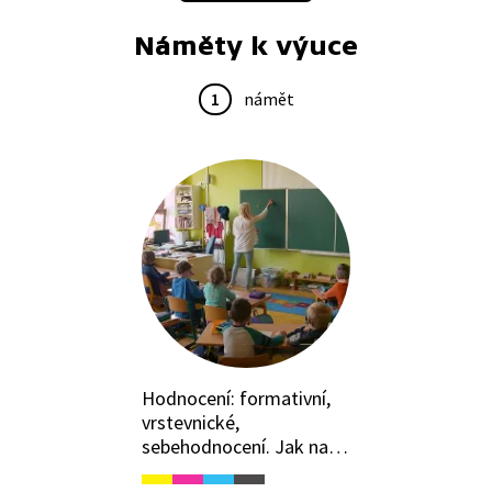
Náměty k výuce
1
námět
Hodnocení: formativní,
vrstevnické,
sebehodnocení. Jak na
ně?