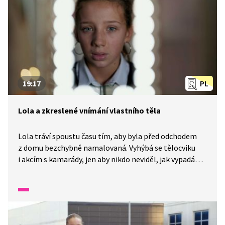
19:17
PL
Lola a zkreslené vnímání vlastního těla
Lola tráví spoustu času tím, aby byla před odchodem
z domu bezchybně namalovaná. Vyhýbá se tělocviku
i akcím s kamarády, jen aby nikdo neviděl, jak vypadá
„doopravdy“. Teprve když si otevřeně promluví s Bojou,
zjistí, že to, co prožívá, není jen „nejistota“, ale tělesná
dysmorfická porucha. Díky podpoře a porozumění
rodiny se Lola učí přijímat samu sebe a znovu nachází
radost z běžných věcí.