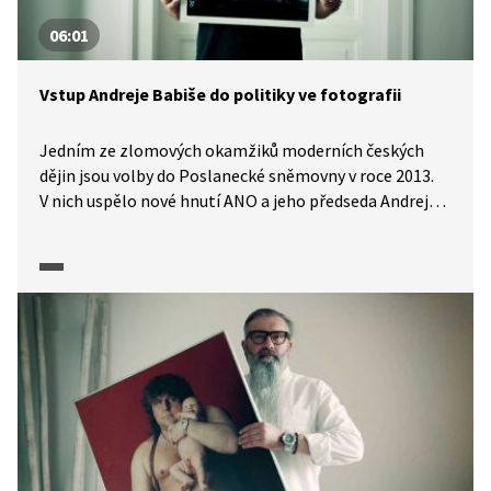
06:01
Vstup Andreje Babiše do politiky ve fotografii
Jedním ze zlomových okamžiků moderních českých
dějin jsou volby do Poslanecké sněmovny v roce 2013.
V nich uspělo nové hnutí ANO a jeho předseda Andrej
Babiš vstoupil do vysoké politiky. Fotograf Milan Jaroš
vzpomíná na okolnosti vzniku fotografie
dokumentující Babišovo uvedení do funkce a popisuje
principy politického marketingu, který tak dobře
zapůsobil na velkou část voličů.