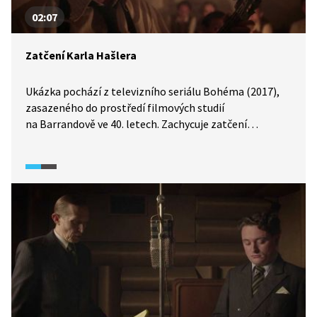
02:07
Zatčení Karla Hašlera
Ukázka pochází z televizního seriálu Bohéma (2017),
zasazeného do prostředí filmových studií
na Barrandově ve 40. letech. Zachycuje zatčení
písničkáře, herce, textaře a skladatele Karla Hašlera
během natáčení filmu Městečko na dlani. Karel Hašler
byl zatčen za své protiněmecké chování, například
za přetextovávání starých písní na nové, satirické
verze. Zemřel v roce 1941 v koncentračním táboře
Mauthausen.