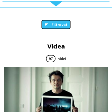
Filtrovat
Videa
97
videí