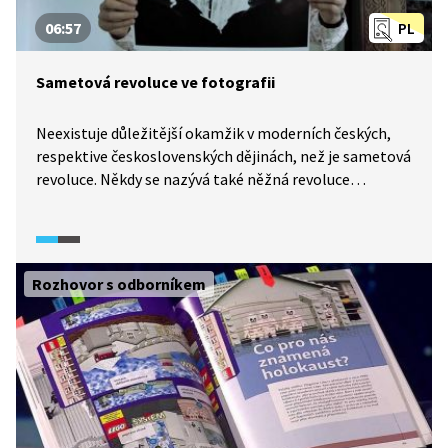
06:57
PL
Sametová revoluce ve fotografii
Neexistuje důležitější okamžik v moderních českých,
respektive československých dějinách, než je sametová
revoluce. Někdy se nazývá také něžná revoluce
a stěžejním dnem byl 17. listopad 1989, kdy se
na Albertově sešli demonstrující studenti pražských
vysokých škol. Sled událostí nakonec vedl k pádu
komunistického režimu a nastolení demokracie.
Rozhovor s odborníkem
Připomeňme si nad fotografiemi Jana Šibíka onu dobu
i neuvěřitelnou atmosféru, která už se asi nikdy nebude
opakovat.