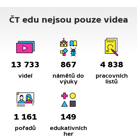
ČT edu nejsou pouze videa
13 733
867
4 838
videí
námětů do
pracovních
výuky
listů
1 161
149
pořadů
edukativních
her