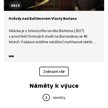
04:19
Hvězdy nad Baltimorem Vlasty Buriana
Ukázka je z televizního seriálu Bohéma (2017)
z prostředí filmových studií na Barrandovu ve 40.
letech. V ukázce uvidíme natáčení rozhlasové skeče
Hvězdy nad Baltimorem s účastí Vlasty Buriana.
Účinkování v této skeči bylo hlavním důkazem
při soudním líčení, kde byl odsouzen za kolaboraci.
Přičemž v období protektorátu bylo natáčeno mnoho
propagandistických pořadů. Rehabilitace se V. Burian
Zobrazit vše
dočkal až v roce 1994.
Náměty k výuce
3
náměty