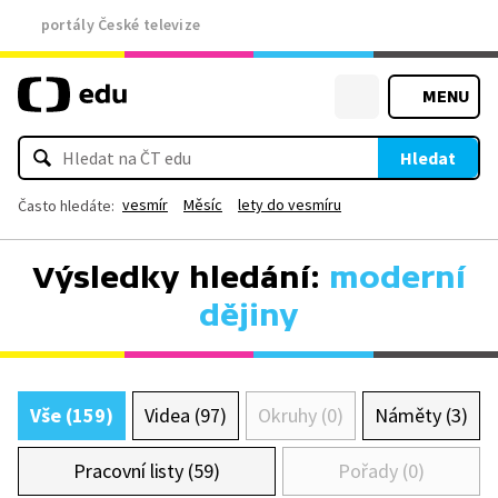
portály České televize
MENU
Hledat
vesmír
Měsíc
lety do vesmíru
Často hledáte:
Výsledky hledání:
moderní
dějiny
Vše (159)
Videa (97)
Okruhy (0)
Náměty (3)
Pracovní listy (59)
Pořady (0)