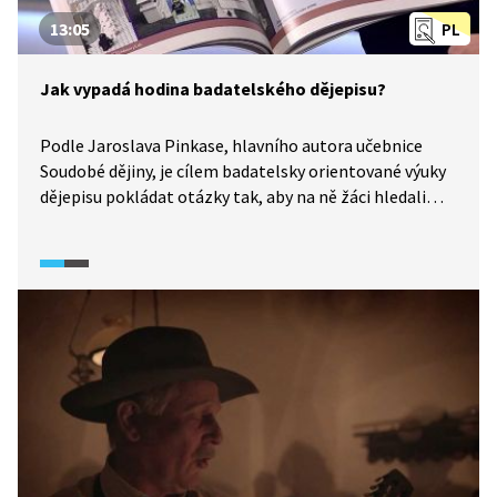
13:05
PL
Jak vypadá hodina badatelského dějepisu?
Podle Jaroslava Pinkase, hlavního autora učebnice
Soudobé dějiny, je cílem badatelsky orientované výuky
dějepisu pokládat otázky tak, aby na ně žáci hledali
odpovědi v pramenech a aby sami další otázky kladli.
Aby žáci byli schopni nejen reflexe a zapamatování
příběhu, ale aby si uvědomili pluralitu dějin. Protože
na dějiny neexistuje jen jeden pohled. Co je
to badatelská otázka? A proč jsou důležité
pro badatelskou metodu emoce? Podívejte se
na ukázku a poznamenejte si, s čím souhlasíte, s čím ne
a proč.