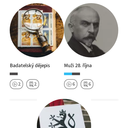
Badatelský dějepis
Muži 28. října
2
2
6
6