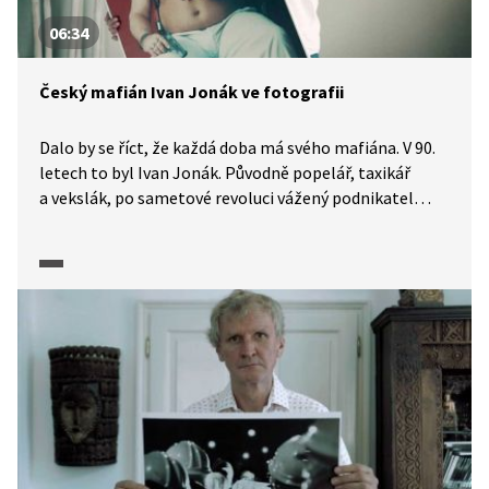
06:34
Český mafián Ivan Jonák ve fotografii
Dalo by se říct, že každá doba má svého mafiána. V 90.
letech to byl Ivan Jonák. Původně popelář, taxikář
a vekslák, po sametové revoluci vážený podnikatel
a král mafie i podsvětí se do historie zapsal
porušováním zákonů a protiprávním jednáním. Byl
hvězdou a v jeho podniku se rádi ukazovali politici,
umělci a další slavné osobnosti. Byl opravdu
nebezpečným zločincem. Že je lepší držet se
od takového člověka dál? Určitě ano, přesto František
Ortmann zatoužil tohoto kmotra moderních českých
dějin vyfotografovat. I po letech je na něm vidět, že
to nebylo nic příjemného.