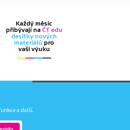
Každý měsíc
přibývají na
ČT edu
desítky nových
materiálů
pro
vaši výuku
unkce a další.