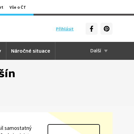
rt
Vše o ČT
Přihlásit
y
Náročné situace
Další
šín
sil samostatný