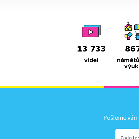
13 733
86
videí
námětů
výuk
Pošleme vám, 