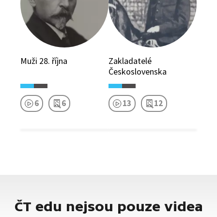
Muži 28. října
Zakladatelé
Československa
6
6
13
12
ČT edu nejsou pouze videa