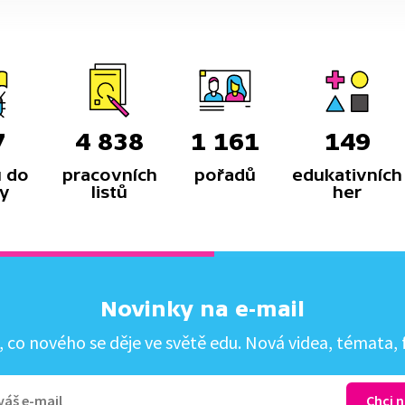
7
4 838
1 161
149
 do
pracovních
pořadů
edukativních
y
listů
her
Novinky na e-mail
co nového se děje ve světě edu. Nová videa, témata, f