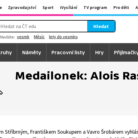
e
Zpravodajství
Sport
iVysílání
TV program
Pro děti
A
Hledat
vesmír
Měsíc
lety do vesmíru
hledáte:
ruhy
Náměty
Pracovní listy
Hry
Přijímačk
Medailonek: Alois Ra
iřím Stříbrným, Františkem Soukupem a Vavro Šrobárem vyhlá