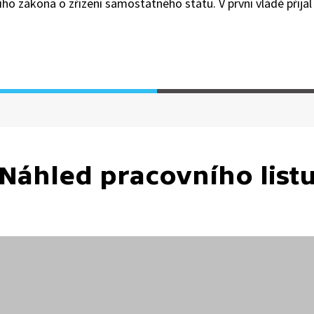
ho zákona o zřízení samostatného státu. V první vládě přijal
Náhled pracovního list