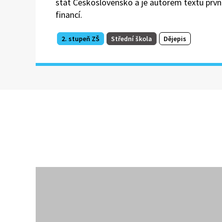
stát Československo a je autorem textu první
financí.
2. stupeň ZŠ
Střední škola
Dějepis