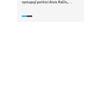
vystupují politici Alois Rašín,
František Fiedler a Karel Kramář.
Kramář popisuje své vize o rychlé
válce a panslavistické představy
o vítězství Ruska.