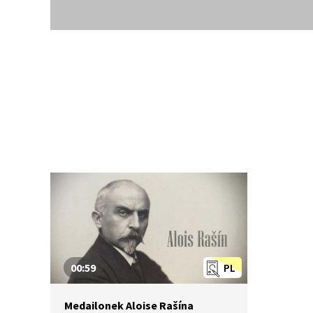
00:59
PL
Medailonek Aloise Rašína