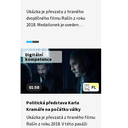
Ukázka je převzata z hraného
dvojdílného filmu Rašín z roku
2018. Medailonek je uveden
na konci druhého dílu a shrnuje
význam Aloise Rašína
pro Československou republiku.
Digitální
kompetence
01:58
PL
Politická představa Karla
Kramáře na počátku války
Ukázka je převzatá z hraného filmu
Rašín z roku 2018. V této pasáži