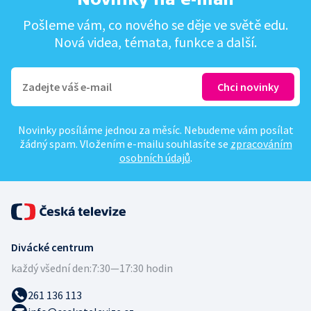
Pošleme vám, co nového se děje ve světě edu.
Nová videa, témata, funkce a další.
Novinky posíláme jednou za měsíc. Nebudeme vám posílat
žádný spam. Vložením e-mailu souhlasíte se
zpracováním
osobních údajů
.