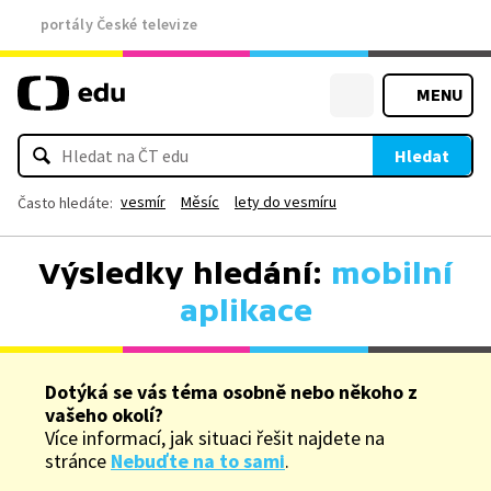
portály České televize
MENU
Hledat
vesmír
Měsíc
lety do vesmíru
Často hledáte:
Výsledky hledání:
mobilní
aplikace
Dotýká se vás téma osobně nebo někoho z
vašeho okolí?
Více informací, jak situaci řešit najdete na
stránce
Nebuďte na to sami
.