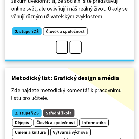
žákům uvědomit si, že sociální sítě představují
online svět, ale ovlivňují i náš reálný život. Úkoly se
věnují různým uživatelským zvyklostem.
2. stupeň ZŠ
Člověk a společnost
Metodický list: Grafický design a média
Zde najdete metodický komentář k pracovnímu
listu pro učitele.
2. stupeň ZŠ
Střední škola
Dějepis
Člověk a společnost
Informatika
Umění a kultura
Výtvarná výchova