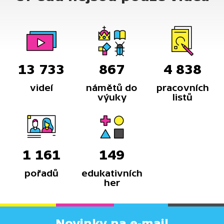
13 733
867
4 838
videí
námětů do
pracovních
výuky
listů
1 161
149
pořadů
edukativních
her
Novinky na e-mail