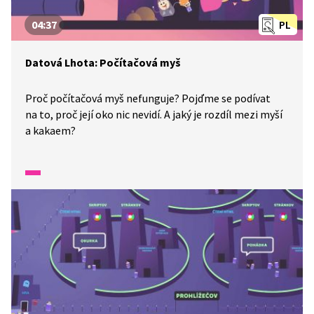
04:37
PL
Datová Lhota: Počítačová myš
Proč počítačová myš nefunguje? Pojďme se podívat
na to, proč její oko nic nevidí. A jaký je rozdíl mezi myší
a kakaem?