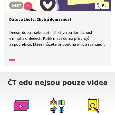
04:57
PL
Datová Lhota: Chytrá domácnost
Dnešní doba s sebou přináší chytrou domácnost
v mnoha ohledech. Kolik máte doma přístrojů
a spotřebičů, které můžete připojit na wifi, a stahujete
si k nim aplikace? A k čemu to vlastně všechno je?
I když nejsem doma, mohu spustit pračku nebo třeba
vysavač. A když se vrátím, už je vše hotové. Můžeme díky
těmto chytrým přístrojům vymyslet i třeba nějakou
lest? Podívejme se na kluky do Datové Lhoty, jak vyzráli
na Janáčka.
ČT edu nejsou pouze videa