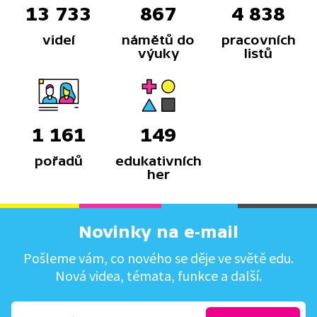
13 733
867
4 838
videí
námětů do
pracovních
výuky
listů
1 161
149
pořadů
edukativních
her
Novinky na e-mail
Pošleme vám, co nového se děje ve světě edu.
Nová videa, témata, funkce a další.