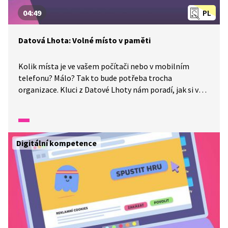
04:49
PL
Datová Lhota: Volné místo v paměti
Kolik místa je ve vašem počítači nebo v mobilním
telefonu? Málo? Tak to bude potřeba trocha
organizace. Kluci z Datové Lhoty nám poradí, jak si vše
zorganizovat a uvolnit si místo ve svém počítači nebo
mobilním telefonu. Tak a teď už se nám tam vejde
i třeba nějaká nová hra!
Digitální kompetence