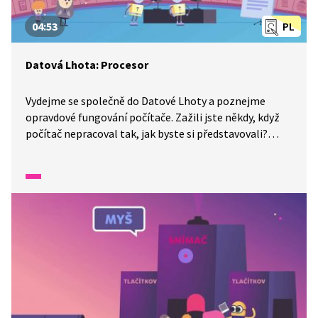
04:53
PL
Datová Lhota: Procesor
Vydejme se společně do Datové Lhoty a poznejme
opravdové fungování počítače. Zažili jste někdy, když
počítač nepracoval tak, jak byste si představovali?
Točilo se kolečko a vše trvalo opravdu dlouho?
Představme si počítač jako náš pokoj, jak dlouho trvá
najít nějakou věc, když je v něm nepořádek. Proč se dá
počítač přirovnat k pokoji? To a další informace o jeho
fungování nám povědí kluci z Datové Lhoty.