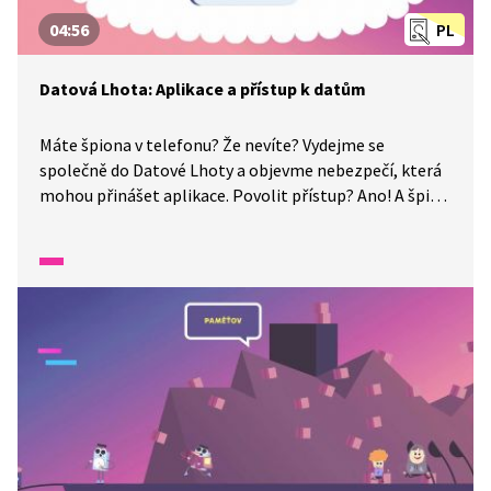
04:56
PL
Datová Lhota: Aplikace a přístup k datům
Máte špiona v telefonu? Že nevíte? Vydejme se
společně do Datové Lhoty a objevme nebezpečí, která
mohou přinášet aplikace. Povolit přístup? Ano! A špion
už je v telefonu! Kluci nám poradí, jak se ho zbavit, tak
nemeškejme a pospěšme si!