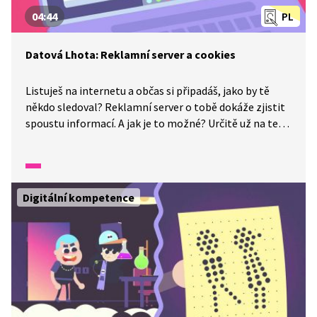
04:44
PL
Datová Lhota: Reklamní server a cookies
Listuješ na internetu a občas si připadáš, jako by tě
někdo sledoval? Reklamní server o tobě dokáže zjistit
spoustu informací. A jak je to možné? Určitě už na tebe
někde na internetu vykouklo slovo cookies. V tomhle
případě to sušenka opravdu nebyla. A co tedy? Vydej se
do Datové Lhoty a uvidíš!
Digitální kompetence