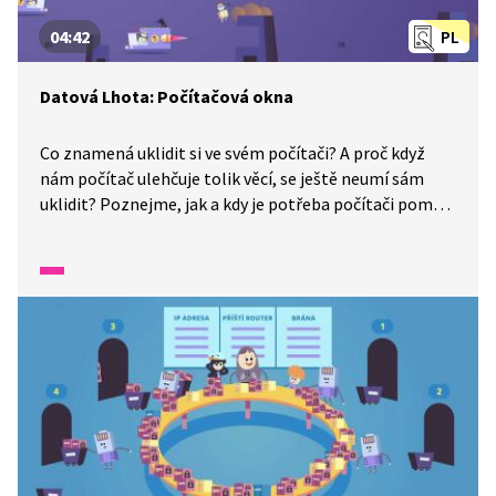
04:42
PL
Datová Lhota: Počítačová okna
Co znamená uklidit si ve svém počítači? A proč když
nám počítač ulehčuje tolik věcí, se ještě neumí sám
uklidit? Poznejme, jak a kdy je potřeba počítači pomoci
s úklidem a koho kluci nazvali žroutem kapacity?
Pojďme se podívat! Datová Lhota už na nás čeká!