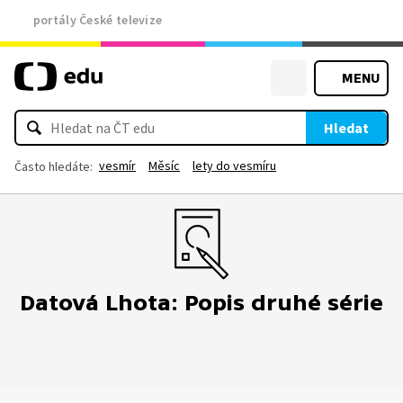
portály České televize
MENU
Hledat
vesmír
Měsíc
lety do vesmíru
Často hledáte:
Datová Lhota: Popis druhé série