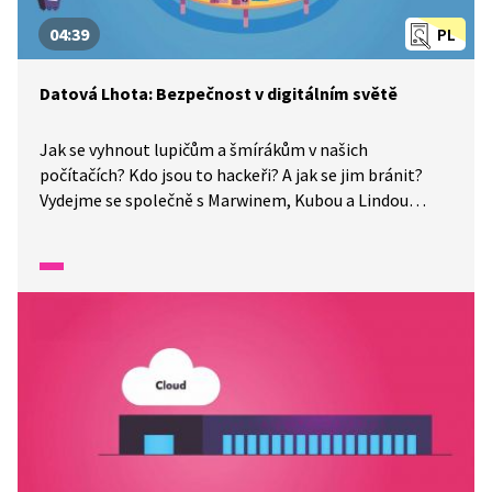
04:39
PL
Datová Lhota: Bezpečnost v digitálním světě
Jak se vyhnout lupičům a šmírákům v našich
počítačích? Kdo jsou to hackeři? A jak se jim bránit?
Vydejme se společně s Marwinem, Kubou a Lindou
do Datové Lhoty, kde na nás čeká mnoho důležitých
informací, které nám pomohou zabezpečit počítač
a budou dobrým pomocníkem pro zachování
bezpečného prostředí v našem PC. Nezdržujme se!
Datová Lhota už čeká!