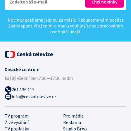
Novinky posíláme jednou za měsíc. Nebudeme vám posílat
žádný spam. Vložením e-mailu souhlasíte se
zpracováním
osobních údajů
.