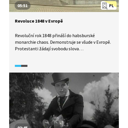
05:51
PL
Revoluce 1848 v Evropě
Revoluční rok 1848 přináší do habsburské
monarchie chaos. Demonstruje se všude v Evropě.
Protestanti žádají svobodu slova
a shromažďování, konstituční monarchii nebo
zrušení poddanství. Císař prchá z Vídně
do Innsbrucku. Vzpoury jsou potlačeny armádou,
ale trůn se otřásá v základech. I v Praze houstne
napětí, zasahuje vojsko. Představy o budoucím
setrvání v monarchii se různí.
03:45