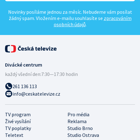
Novinky posíláme jednou za měsíc. Nebudeme vám posílat
žádný spam. Vložením e-mailu souhlasíte se
zpracováním
osobních údajů
.