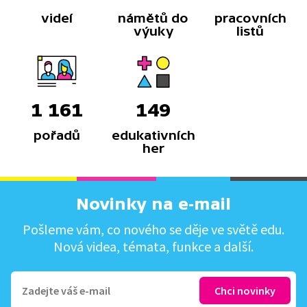
videí
námětů do
pracovních
výuky
listů
1 161
149
pořadů
edukativních
her
Novinky na e-mail
Pošleme vám, co nového se děje ve světě edu.
Nová videa, témata, funkce a další.