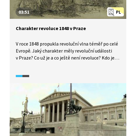
03:51
PL
Charakter revoluce 1848 v Praze
V roce 1848 propukla revoluční vlna téměř po celé
Evropě. Jaký charakter měly revoluční události
v Praze? Co už je a co ještě není revoluce? Kdo je
během ní obvykle úspěšný a co mu nesmí chybět?
Historici v pořadu Historie.cs vysvětlí průběh
a význam tzv. svatodušních bouří v červnu 1848
i to, co nového přinesla revoluce do českého
politického prostředí.