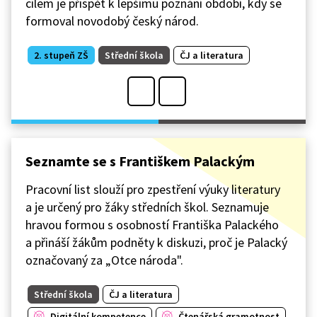
cílem je přispět k lepšímu poznání období, kdy se
formoval novodobý český národ.
2. stupeň ZŠ
Střední škola
ČJ a literatura
Seznamte se s Františkem Palackým
Pracovní list slouží pro zpestření výuky literatury
a je určený pro žáky středních škol. Seznamuje
hravou formou s osobností Františka Palackého
a přináší žákům podněty k diskuzi, proč je Palacký
označovaný za „Otce národa".
Střední škola
ČJ a literatura
Digitální kompetence
Čtenářská gramotnost