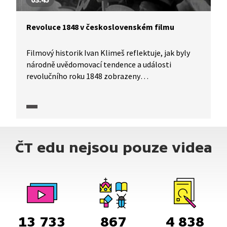
Revoluce 1848 v československém filmu
Filmový historik Ivan Klimeš reflektuje, jak byly
národně uvědomovací tendence a události
revolučního roku 1848 zobrazeny
v československém filmu. Zvláštní pozornost je
pak věnována filmu Filosofská historie podle
románu Aloise Jiráska a v režii Otakara Vávry,
ze kterého se podíváme i na ukázku v první části
videa.
ČT edu nejsou pouze videa
13 733
867
4 838