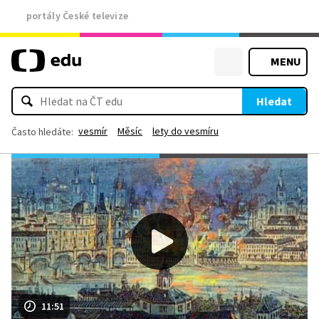
portály České televize
MENU
Hledat
vesmír
Měsíc
lety do vesmíru
Často hledáte:
11:51