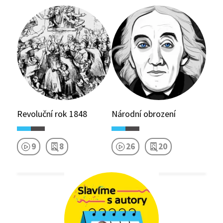
Revoluční rok 1848
Národní obrození
9
8
26
20