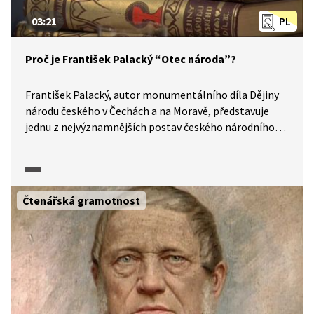
03:21
PL
Proč je František Palacký “Otec národa”?
František Palacký, autor monumentálního díla Dějiny
národu českého v Čechách a na Moravě, představuje
jednu z nejvýznamnějších postav českého národního
obrození. Proč se mu dodnes přezdívá "Otec národa"?
V čem dále spočívá význam jeho literární a politické
činnosti? O tom se více dozvíme ve videu z pořadu
Historie.cs.
Čtenářská gramotnost