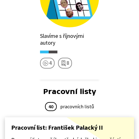
Slavíme s říjnovými
autory
4
8
Pracovní listy
40
pracovních listů
Pracovní list: František Palacký II