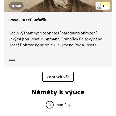
07:46
PL
Pavel Josef Šafařík
Vedle významných osobností národního obrození,
jakými jsou Josef Jungmann, František Palacký nebo
Josef Dobrovský, se objevuje i jméno Pavla Josefa
Šafaříka. Šafařík napsal pro slovanskou historii několik
význačných děl. Mezi ta nejznámější patří Slovanské
starožitnosti a Slovanský národopis. O obsahu knih
a životě Šafaříka vypráví historik Petr Charvát.
Zobrazit vše
Náměty k výuce
3
náměty