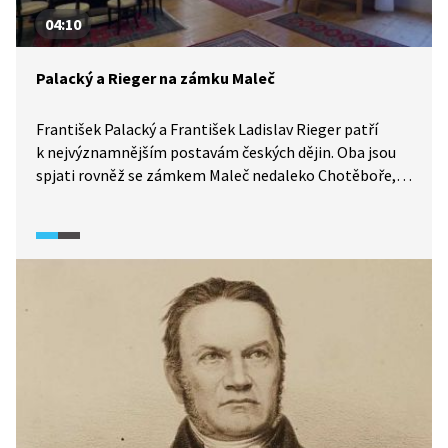
04:10
Palacký a Rieger na zámku Maleč
František Palacký a František Ladislav Rieger patří
k nejvýznamnějším postavám českých dějin. Oba jsou
spjati rovněž se zámkem Maleč nedaleko Chotěboře,
na němž pobývali. Přímý potomek těchto dvou
významných osobností naší historie nám přiblíží jejich
politickou činnost a provede nás po zámku. Připomene
i skladatele Antonína Dvořáka, který byl na zámku
častým Riegrovým hostem.