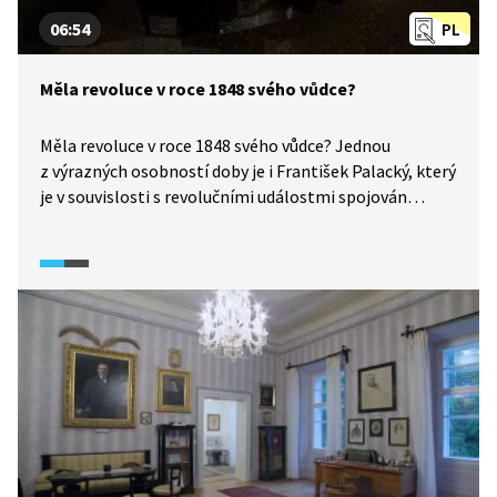
06:54
PL
Měla revoluce v roce 1848 svého vůdce?
Měla revoluce v roce 1848 svého vůdce? Jednou
z výrazných osobností doby je i František Palacký, který
je v souvislosti s revolučními událostmi spojován
zejména svým „Psaním do Frankfurtu". Jak byl tehdy
vnímán koncept střední Evropy? A jakou roli sehrál
během revoluce Josef Václav Frič? Na tyto i další
otázky odpovídají historici v pořadu Historie.cs.