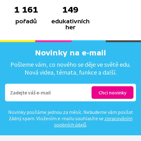
1 161
149
pořadů
edukativních
her
Novinky na e-mail
Pošleme vám, co nového se děje ve světě edu.
Nová videa, témata, funkce a další.
Novinky posíláme jednou za měsíc. Nebudeme vám posílat
žádný spam. Vložením e-mailu souhlasíte se
zpracováním
osobních údajů
.