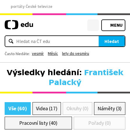
portály České televize
MENU
Hledat
vesmír
Měsíc
lety do vesmíru
Často hledáte:
Výsledky hledání:
František
Palacký
Vše (60)
Videa (17)
Okruhy (0)
Náměty (3)
Pracovní listy (40)
Pořady (0)