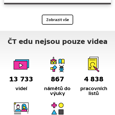
Zobrazit vše
ČT edu nejsou pouze videa
13 733
867
4 838
videí
námětů do
pracovních
výuky
listů