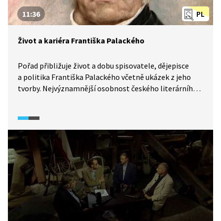
11:36
PL
Život a kariéra Františka Palackého
Pořad přibližuje život a dobu spisovatele, dějepisce
a politika Františka Palackého včetně ukázek z jeho
tvorby. Nejvýznamnější osobnost českého literárního
hnutí pocházela z chudé rodiny a Palacký se vypracoval
až na poslance. Jaká byla jeho životní, profesní
a myšlenková pouť? Co všechno udělal pro novodobý
český národ?