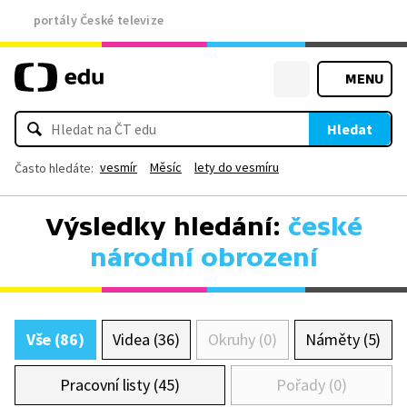
portály České televize
MENU
Hledat
vesmír
Měsíc
lety do vesmíru
Často hledáte:
Výsledky hledání:
české
národní obrození
Vše (86)
Videa (36)
Okruhy (0)
Náměty (5)
Pracovní listy (45)
Pořady (0)