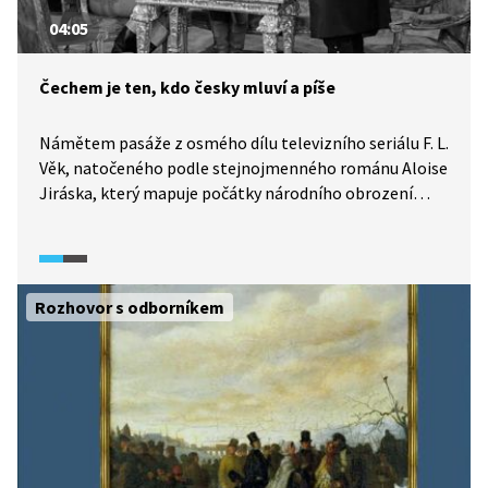
04:05
Čechem je ten, kdo česky mluví a píše
Námětem pasáže z osmého dílu televizního seriálu F. L.
Věk, natočeného podle stejnojmenného románu Aloise
Jiráska, který mapuje počátky národního obrození
v Praze i na českém venkově, je česká řeč, která
u některých Čechů ustoupila němčině.
Rozhovor s odborníkem