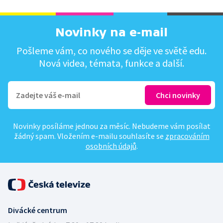
Novinky na e-mail
Pošleme vám, co nového se děje ve světě edu.
Nová videa, témata, funkce a další.
Novinky posíláme jednou za měsíc. Nebudeme vám posílat
žádný spam. Vložením e-mailu souhlasíte se
zpracováním
osobních údajů
.