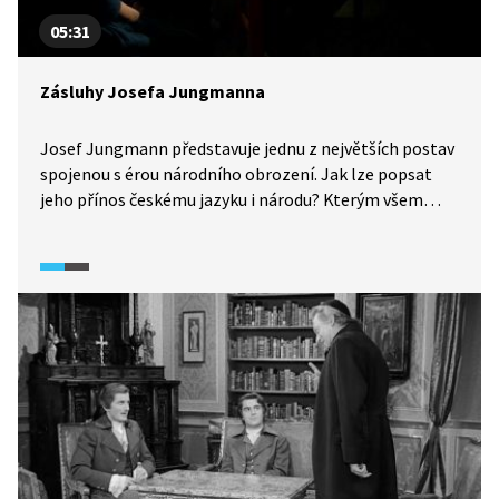
05:31
Zásluhy Josefa Jungmanna
Josef Jungmann představuje jednu z největších postav
spojenou s érou národního obrození. Jak lze popsat
jeho přínos českému jazyku i národu? Kterým všem
oborům se profesně věnoval? A jak významný byl jeho
překlad Miltonova Ztraceného ráje? O těchto otázkách
diskutují historici v pořadu Historie.cs.