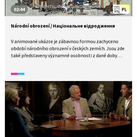
02:44
PL
Národní obrození / Національне відродження
V animované ukázce je zábavnou formou zachyceno
období národního obrození v českých zemích. Jsou zde
také představeny významné osobnosti z dané doby
a jejich díla. / В анімаційному відео в цікавій формі
зображується період національного відродження
в Чехії. Тут також представлені визначні
особистості того часу та їхні роботи.