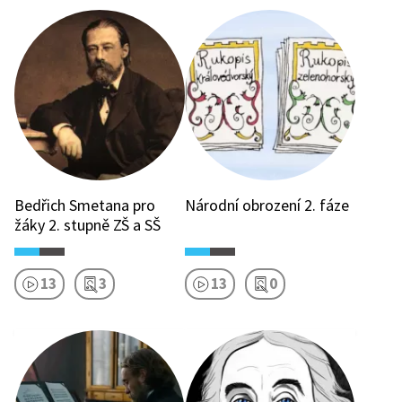
Bedřich Smetana pro
Národní obrození 2. fáze
žáky 2. stupně ZŠ a SŠ
13
3
13
0