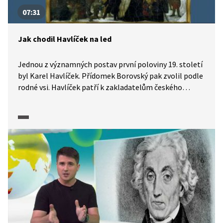
07:31
Jak chodil Havlíček na led
Jednou z významných postav první poloviny 19. století
byl Karel Havlíček. Přídomek Borovský pak zvolil podle
rodné vsi. Havlíček patří k zakladatelům českého
novinářství i literární kritiky. Jaké bylo jeho postavení
v období českého národního obrození? Čím tento
„první moderní Čech“ popuzoval své současníky? Jaký
byl jeho osud? Co se s ním stalo po potlačení
stavovského povstání v roce 1848?