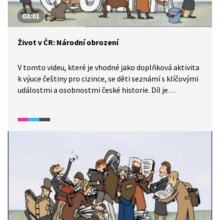
03:01
Život v ČR: Národní obrození
V tomto videu, které je vhodné jako doplňková aktivita
k výuce češtiny pro cizince, se děti seznámí s klíčovými
událostmi a osobnostmi české historie. Díl je
zaměřený na národní obrození. Je vhodný především
pro mírně pokročilé žáky staršího školního věku.