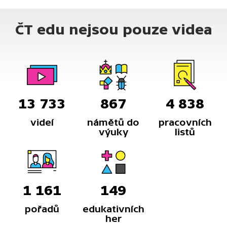
ČT edu nejsou pouze videa
13 733
867
4 838
videí
námětů do
pracovních
výuky
listů
1 161
149
pořadů
edukativních
her