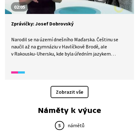
02:05
Zprávičky: Josef Dobrovský
Narodil se na území dnešního Maďarska. Češtinu se
naučil až na gymnáziu v Havlíčkově Brodě, ale
v Rakousku-Uhersku, kde byla úředním jazykem
němčina, si slovanské jazyky zamiloval. Zajímal se
nejen o českou literaturu, ale i slovanské jazyky a jejich
kořeny, především o starou češtinu a staroslověnštinu,
tedy nejstarší slovanský spisovný jazyk vůbec. Jeho
největším přínosem byla Spisovná mluvnice jazyka
Zobrazit vše
českého, kterou položil základy pro české národní
obrození, přestože k českým obrozencům nepatřil.
Náměty k výuce
Představujeme vám Josefa Dobrovského.
5
námětů