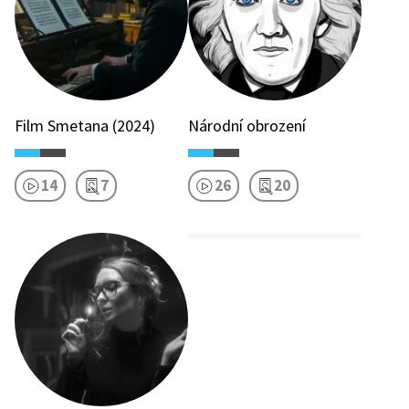
Film Smetana (2024)
Národní obrození
14
7
26
20