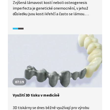
Zvýšená lámavost kostí neboli osteogenesis
imperfecta je genetické onemocnění, v jehož
důsledku jsou kosti křehčí a často se lámou.
Různou měrou handicapovaní pacienti jsou
omezeni v pohybu a často závislí na pomůckách,
jako jsou berle nebo vozíček. Lámavé kosti jsou
většinou fixovány kovovými šrouby nebo dráty.
07:19
Využití 3D tisku v medicíně
3D tiskárny se dnes běžně využívají pro výrobu