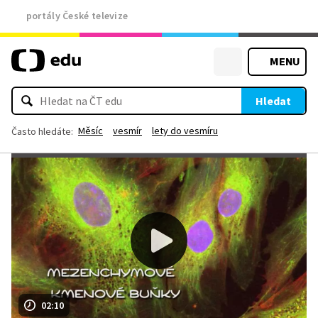
portály České televize
MENU
Hledat
Měsíc
vesmír
lety do vesmíru
Často hledáte:
02:10