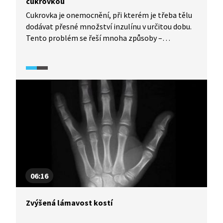
cukrovkou
Cukrovka je onemocnění, při kterém je třeba tělu
dodávat přesné množství inzulínu v určitou dobu.
Tento problém se řeší mnoha způsoby –
od injekčních stříkaček až po automatické pumpy.
Tyto pomůcky lidem, kteří cukrovkou trpí, velmi
ulehčují život.
06:16
Zvýšená lámavost kostí