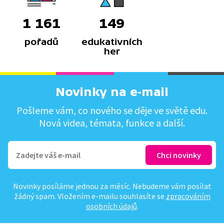
1 161
149
pořadů
edukativních
her
Novinky na e-mail
Pošleme vám, co nového se děje ve světě edu.
Nová videa, témata, funkce a další.
Novinky posíláme jednou za měsíc. Nebudeme vám posílat
žádný spam. Vložením e-mailu souhlasíte se
zpracováním
osobních údajů
.