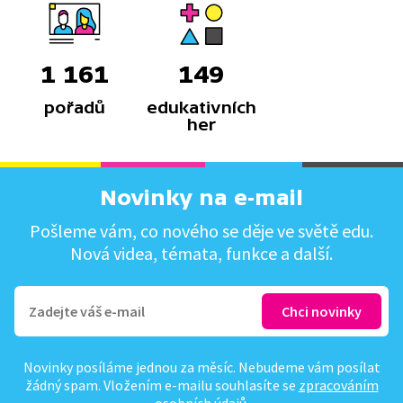
1 161
149
pořadů
edukativních
her
Novinky na e-mail
Pošleme vám, co nového se děje ve světě edu.
Nová videa, témata, funkce a další.
Novinky posíláme jednou za měsíc. Nebudeme vám posílat
žádný spam. Vložením e-mailu souhlasíte se
zpracováním