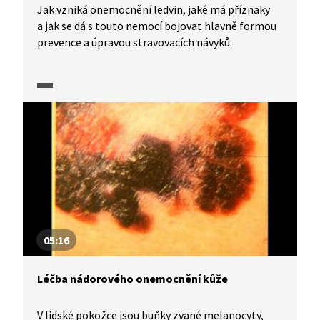
Jak vzniká onemocnění ledvin, jaké má příznaky
a jak se dá s touto nemocí bojovat hlavně formou
prevence a úpravou stravovacích návyků.
05:16
Léčba nádorového onemocnění kůže
V lidské pokožce jsou buňky zvané melanocyty,