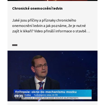
Chronické onemocnění ledvin
Jaké jsou příčiny a příznaky chronického
onemocnění ledvin a jak poznáme, že je nutné
zajít k lékaři? Video přináší informace o stavbě
a funkci ledvin, o tom, kde probíhá filtrace
škodlivých látek, vylučování toxinů, vznik primární
moči a produkce hormonů.
09:23