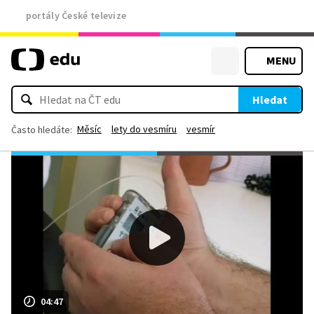
portály České televize
MENU
Hledat
Měsíc
lety do vesmíru
vesmír
Často hledáte:
04:47