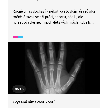
Ročně u nás dochází k několika stovkám úrazů oka
ročně. Stávají se při práci, sportu, násilí, ale
i při zpočátku nevinných dětských hrách. Když bylo
paní Anně Prokešové dvanáct let, nešťastnou
náhodou jí ve škole spolužák poranil oko tak, že
na něj nevidí. Zpočátku měla problém s koordinací
pohybů a odhadem vzdálenosti. Dnes je paní
Prokešové 49 let a čeká ji operace, která jí má
poškozený zrak napravit. Díky moderní medicíně
lze poškozenou čočku nahradit novou a zrak se
i takovým lidem může vrátit.
06:16
Zvýšená lámavost kostí