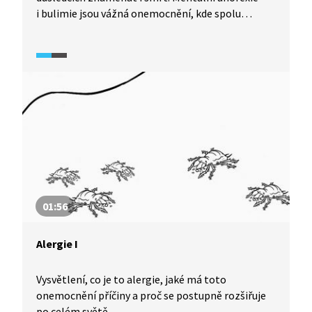
i bulimie jsou vážná onemocnění, kde spolu
mimořádně intenzivně souvisejí problémy duševní
s problémy tělesnými. Jaká specifika s sebou tato
onemocnění přinášejí? Nahlédneme do života
několika žen, které si s úzkostmi a strachem
z jídla prožily své.
01:56
Alergie I
Vysvětlení, co je to alergie, jaké má toto
onemocnění příčiny a proč se postupně rozšiřuje
po celém světě.