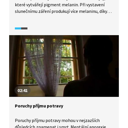
které vytvářejí pigment melanin. Při vystavení
slunečnímu záření produkují více melaninu, díky
čemuž naše kůže tmavne. Melanocyty často
vytvářejí barevné skvrny: pihy, mateřská
znaménka a podobně. Pokud se však melanocyty
začnou neřízeně množit, vzniká zhoubné
nádorové bujení – melanom. S jeho léčbou nás
seznámí náš přední dermatolog, prof. Petr
Arenberger.
02:41
Poruchy příjmu potravy
Poruchy příjmu potravy mohou v nejzazších
důsledcích znamenat i smrt. Mentální anorexie