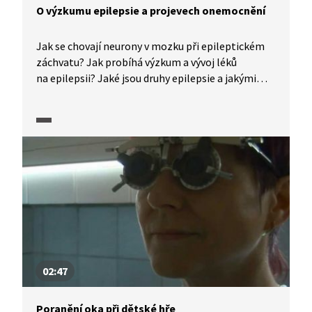
O výzkumu epilepsie a projevech onemocnění
Jak se chovají neurony v mozku při epileptickém
záchvatu? Jak probíhá výzkum a vývoj léků
na epilepsii? Jaké jsou druhy epilepsie a jakými
záchvaty se projevují? O výzkumu epilepsie
a projevech onemocnění hovoří profesor Přemysl
Jiruška.
02:47
Poranění oka při dětské hře