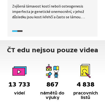
Zvýšená lámavost kostí neboli osteogenesis
imperfecta je genetické onemocnění, v jehož
důsledku jsou kosti křehčí a často se lámou.
Různou měrou handicapovaní pacienti jsou
omezeni v pohybu a často závislí na pomůckách,
jako jsou berle nebo vozíček. Lámavé kosti jsou
většinou fixovány kovovými šrouby nebo dráty.
ČT edu nejsou pouze videa
13 733
867
4 838
videí
námětů do
pracovních
výuky
listů