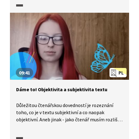
při práci s druhým textem. Podívejte se, jak
postupovat při řešení tohoto typu úloh.
09:41
PL
Dáme to! Objektivita a subjektivita textu
Důležitou čtenářskou dovedností je rozeznání
toho, co je v textu subjektivní a co naopak
objektivní. Aneb jinak - jako čtenář musím rozlišit,
zda to, co je mi sdělováno, je konstatováním
faktu, nebo jestli jde o vyjádření názoru