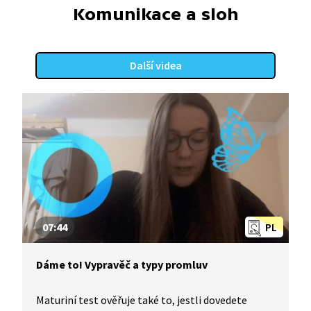
Komunikace a sloh
Další videa
07:44
PL
Dáme to! Vypravěč a typy promluv
Maturiní test ověřuje také to, jestli dovedete