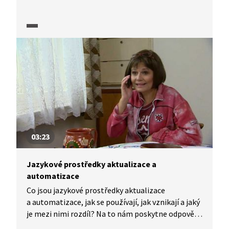
Jak se mění vnímání jazykových prostředků?
Odpovědi na tyto otázky poskytuje ředitel Ústavu
pro jazyk český AV ČR Martin Prošek.
03:23
Jazykové prostředky aktualizace a
automatizace
Co jsou jazykové prostředky aktualizace
a automatizace, jak se používají, jak vznikají a jaký
je mezi nimi rozdíl? Na to nám poskytne odpověď
odborné vysvětlení, kterému předchází vtipná