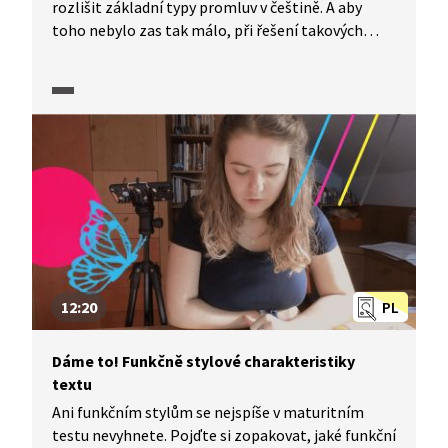
rozlišit základní typy promluv v češtině. A aby
toho nebylo zas tak málo, při řešení takových
úloh potřebujete také rozlišit vypravěče a postavy.
Podívejte se na ukázky možných postupů
při řešení modelové úlohy včetně komentáře
případných chyb při řešení. Mimo jiné se také
dozvíte, co to ty typy promluv vlastně jsou...
12:20
PL
Dáme to! Funkčně stylové charakteristiky
textu
Ani funkčním stylům se nejspíše v maturitním
testu nevyhnete. Pojďte si zopakovat, jaké funkční