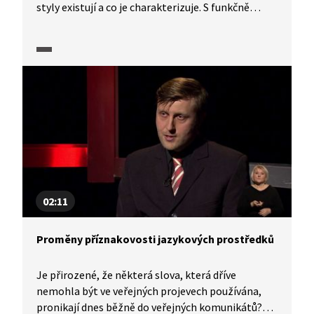
styly existují a co je charakterizuje. S funkčně
stylovou charakteristikou textu totiž budete
při řešení testu pracovat. Ve videu uvidíte různé
strategie řešení takových úloh, a to včetně rizik
některých strategií.
02:11
Proměny příznakovosti jazykových prostředků
Je přirozené, že některá slova, která dříve
nemohla být ve veřejných projevech používána,
pronikají dnes běžně do veřejných komunikátů?