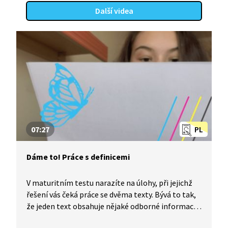
Další videa
07:27
PL
Dáme to! Práce s definicemi
V maturitním testu narazíte na úlohy, při jejichž
řešení vás čeká práce se dvěma texty. Bývá to tak,
že jeden text obsahuje nějaké odborné informace,
kterým musíte porozumět, abyste je mohli použít