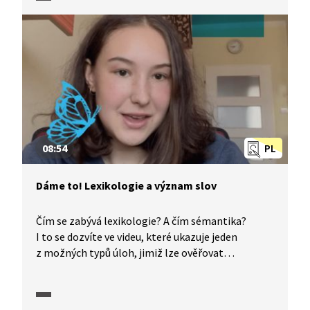
či domněnky. Podívejte se, jak může v maturitním
testu být ověřována tato dovednost a jak takovou
úlohu řešit.
08:54
PL
Dáme to! Lexikologie a význam slov
Čím se zabývá lexikologie? A čím sémantika?
I to se dozvíte ve videu, které ukazuje jeden
z možných typů úloh, jimiž lze ověřovat
dovednosti týkající se práce se slovy a jejich
významy v textu. To vše s komentářem, nakolik
jsou zvolené postupy řešení vhodné a zda vedou