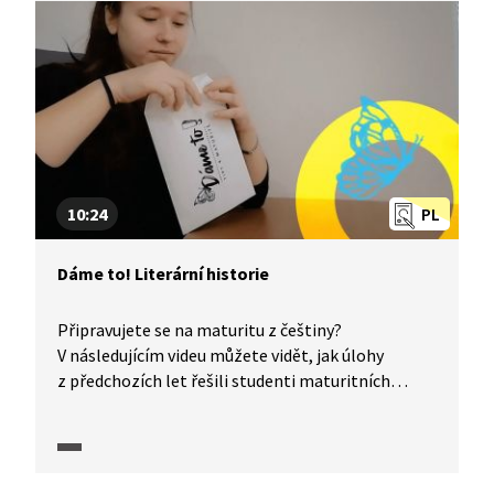
ke správnému řešení.
10:24
PL
Dáme to! Literární historie
Připravujete se na maturitu z češtiny?
V následujícím videu můžete vidět, jak úlohy
z předchozích let řešili studenti maturitních
ročníků. Následně vám společně s Jarmilem
Vepřkem - Běžícím češtinářem dáme tipy, jak
podobné typy úloh úspěšně a efektivně řešit!