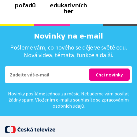
pořadů
edukativních
her
Novinky na e-mail
Pošleme vám, co nového se děje ve světě edu.
Nová videa, témata, funkce a další.
Novinky posíláme jednou za měsíc. Nebudeme vám posílat
žádný spam. Vložením e-mailu souhlasíte se
zpracováním
osobních údajů
.