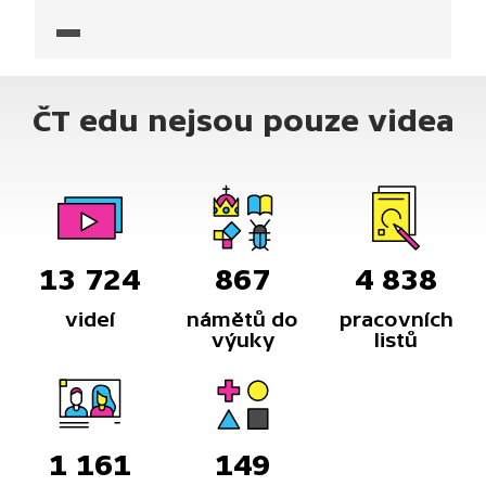
scénka.
ČT edu nejsou pouze videa
13 724
867
4 838
videí
námětů do
pracovních
výuky
listů
1 161
149