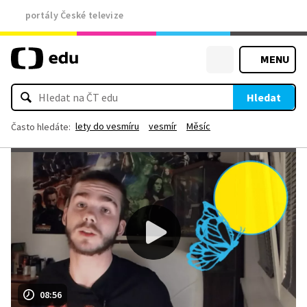
portály České televize
MENU
Hledat
lety do vesmíru
vesmír
Měsíc
Často hledáte:
08:56