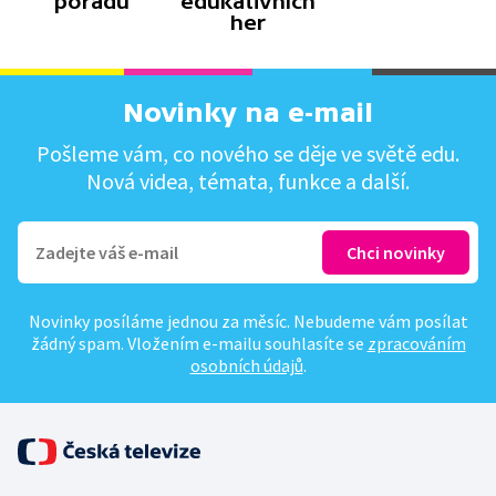
pořadů
edukativních
her
Novinky na e-mail
Pošleme vám, co nového se děje ve světě edu.
Nová videa, témata, funkce a další.
Novinky posíláme jednou za měsíc. Nebudeme vám posílat
žádný spam. Vložením e-mailu souhlasíte se
zpracováním
osobních údajů
.