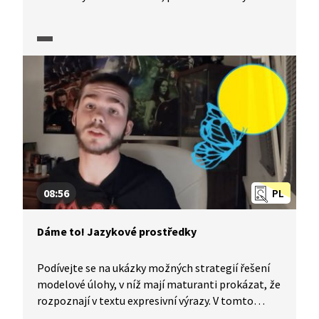
úloh potřebujete také rozlišit vypravěče a postavy.
Podívejte se na ukázky možných postupů
při řešení modelové úlohy včetně komentáře
případných chyb při řešení. Mimo jiné se také
dozvíte, co to ty typy promluv vlastně jsou...
08:56
PL
Dáme to! Jazykové prostředky
Podívejte se na ukázky možných strategií řešení
modelové úlohy, v níž mají maturanti prokázat, že
rozpoznají v textu expresivní výrazy. V tomto
případě pracují z ukázkou z uměleckého textu.