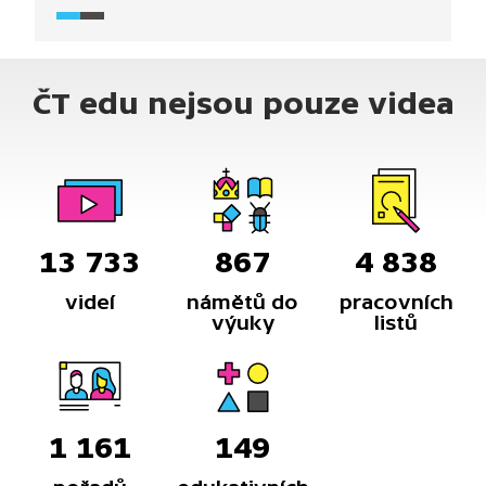
Komentáře Miroslava Táborského k hraným
scénkám osvětlují zásady asertivního jednání.
ČT edu nejsou pouze videa
13 733
867
4 838
videí
námětů do
pracovních
výuky
listů
1 161
149