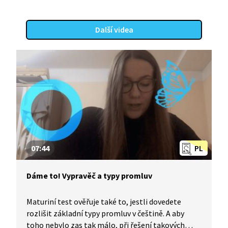
Další videa
07:44
PL
Dáme to! Vypravěč a typy promluv
Maturiní test ověřuje také to, jestli dovedete
rozlišit základní typy promluv v češtině. A aby
toho nebylo zas tak málo, při řešení takových