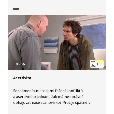
Při posuzování expresivity je vždy potřeba
posuzovat kontext užití daného výrazu.
05:56
PL
Asertivita
Seznámení s metodami řešení konfliktů
a asertivního jednání. Jak máme správně
obhajovat naše stanovisko? Proč je špatné
ustupovat a proč není řešením ani agrese?