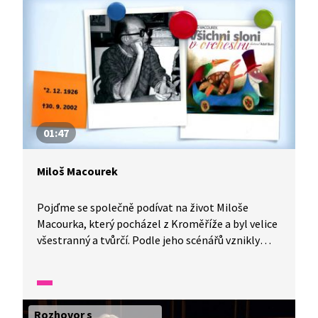
Spolupráce s hudebníkem Petrem Skoumalem
byla pro něho velmi důležitá. Trvala několik
desetiletí. A stala se inspirací pro večerníček Bob
a Bobek.
01:47
Miloš Macourek
Pojďme se společně podívat na život Miloše
Macourka, který pocházel z Kroměříže a byl velice
všestranný a tvůrčí. Podle jeho scénářů vznikly
výpravné pohádky. Diváci si oblíbili jeho
fantastické bláznivé komedie, nejčastěji
spolupracoval s režiséry Oldřichem Lipským
a Václavem Vorlíčkem. Jeho tvorba pro děti je
Rozhovor s