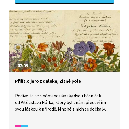
02:05
Přilítlo jaro z daleka, Žitné pole
Podívejte se s námi na ukázky dvou básniček
od Vítězslava Hálka, který byl znám především
svou láskou k přírodě. Mnohé z nich se dočkaly
i zhudebnění od nejznámějších českých skladatelů,
jako například Bedřicha Smetany nebo Antonína
Dvořáka.