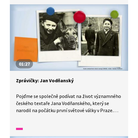
01:27
Zprávičky: Jan Vodňanský
Pojďme se společně podívat na život významného
českého textaře Jana Vodňanského, který se
narodil na počátku první světové války v Praze.
Smysl pro humor v sobě objevil již v první třídě.
Celý život se věnoval tvorbě pro děti, psal
básničky a také texty k filmovým písním.