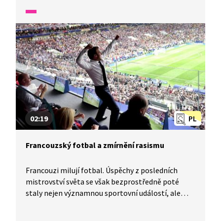
nabízí Zprávičky.
02:19
PL
Francouzský fotbal a zmírnění rasismu
Francouzi milují fotbal. Úspěchy z posledních
mistrovství světa se však bezprostředně poté
staly nejen významnou sportovní událostí, ale
i nadějí na klid ve společnosti a zmírnění rasismu.
Jak politici využili úspěchy družstev složených