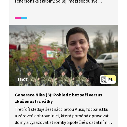
i chersonské skupiny. Sdílejí mezi sebou své
zážitky z války a pocity. Na hereckém workshopu
a při natáčení je zapojují do svého příběhu. Nálety
zasahují i do natáčení, děti se schovávají v krytu
a natáčí tam část filmu jako horor. Na cestě
na Ukrajinu je český režisér Tomáš Dianiška.
11:07
PL
Generace Nika (3): Pohled z bezpečí versus
zkušenosti z války
Třetí díl sleduje šestnáctiletou Alisu, fotbalistku
a zároveň dobrovolnici, která pomáhá opravovat
domy a vysazovat stromky. Společně s ostatními