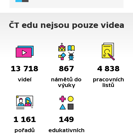
z hráčů různých etnik?
ČT edu nejsou pouze videa
13 718
867
4 838
videí
námětů do
pracovních
výuky
listů
1 161
149
pořadů
edukativních