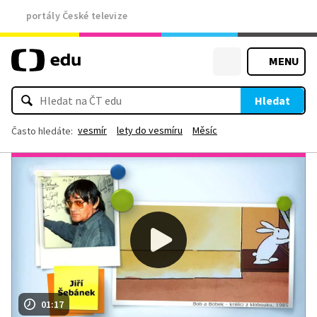
portály České televize
MENU
Hledat
vesmír
lety do vesmíru
Měsíc
Často hledáte:
01:17