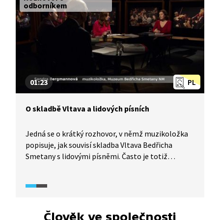
velmi oblíbená a pestrá. Věnoval se také
odborníkem
animovanému filmu, nejznámější je jeho
večerníček Mach a Šebestová, který vytvořil
s výtvarníkem Adolfem Bornem.
01:23
PL
O skladbě Vltava a lidových písních
Jedná se o krátký rozhovor, v němž muzikoložka
popisuje, jak souvisí skladba Vltava Bedřicha
Smetany s lidovými písněmi. Často je totiž
uváděna jako typický příklad, kdy se autor
inspiroval českou lidovou písní. Bylo tomu ale
opravdu tak?
Člověk ve společnosti