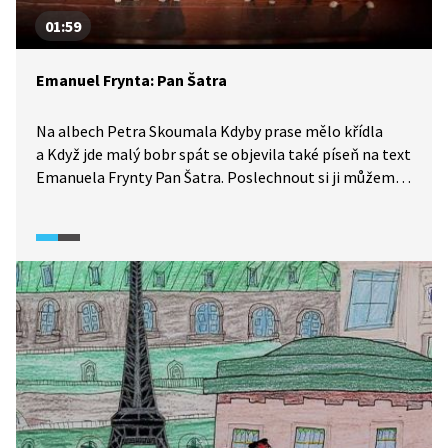
01:59
Emanuel Frynta: Pan Šatra
Na albech Petra Skoumala Kdyby prase mělo křídla
a Když jde malý bobr spát se objevila také píseň na text
Emanuela Frynty Pan Šatra. Poslechnout si ji můžeme
ve vybrané pasáži z pořadu Písně českých básníků.