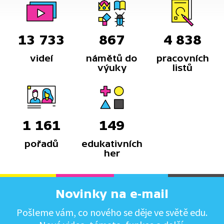
13 733
867
4 838
videí
námětů do
pracovních
výuky
listů
1 161
149
pořadů
edukativních
her
Novinky na e-mail
Pošleme vám, co nového se děje ve světě edu.