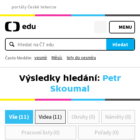
portály České televize
MENU
Hledat
vesmír
Měsíc
lety do vesmíru
Často hledáte:
Výsledky hledání:
Petr
Skoumal
Vše (11)
Videa (11)
Okruhy (0)
Náměty (0)
Pracovní listy (0)
Pořady (0)