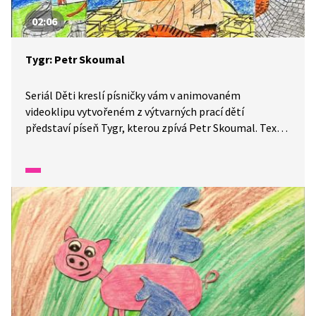
02:06
Tygr: Petr Skoumal
Seriál Děti kreslí písničky vám v animovaném
videoklipu vytvořeném z výtvarných prací dětí
představí píseň Tygr, kterou zpívá Petr Skoumal. Text
napsal básník Emanuel Frynta.