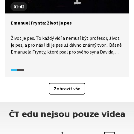
01:42
Emanuel Frynta: Život je pes
Život je pes. To každý vidí a nemusí být profesor, život
je pes, a pro nás lidi je pes už dávno známý tvor... Básně
Emanuela Frynty, které psal pro svého syna Davida,
měly velký úspěch u dětí i dospělých. V podání Petra
Skoumala si v rámci pořadu Písně českých básníků
můžeme poslechnout píseň Život je pes.
Zobrazit vše
ČT edu nejsou pouze videa