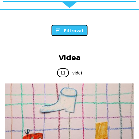
Filtrovat
Videa
11
videí