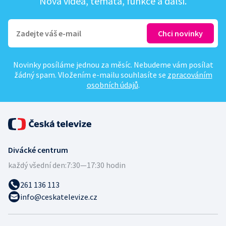
Nová videa, témata, funkce a další.
Novinky posíláme jednou za měsíc. Nebudeme vám posílat
žádný spam. Vložením e-mailu souhlasíte se
zpracováním
osobních údajů
.