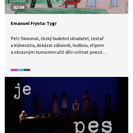
02:04
Emanuel Frynta: Tygr
Petr Skoumal, český hudební skladatel, textař
a klávesista, dokázal zábavně, hudbou, vtipem
a obrazným humorem učit děti vnímat poezii.
Zhudebnil také několik textů básníka Emanuela Frynty.
Píseň Tygr si můžeme poslechnout ve vybrané pasáži
pořadu Písně českých básníků.