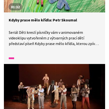
01:32
Kdyby prase mělo křídla: Petr Skoumal
Seriál Děti kreslí písničky vám v animovaném
videoklipu vytvořeném z výtvarných prací dětí
představí píseň Kdyby prase mělo křídla, kterou zpívá
Petr Skoumal.