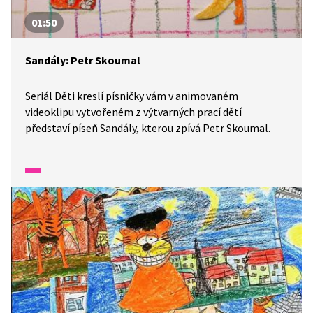
01:50
Sandály: Petr Skoumal
Seriál Děti kreslí písničky vám v animovaném
videoklipu vytvořeném z výtvarných prací dětí
představí píseň Sandály, kterou zpívá Petr Skoumal.