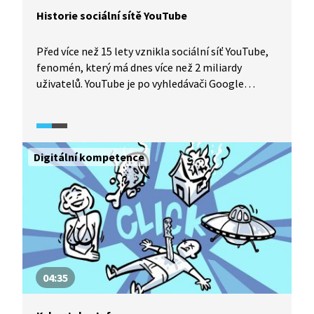
Historie sociální sítě YouTube
Před více než 15 lety vznikla sociální síť YouTube,
fenomén, který má dnes více než 2 miliardy
uživatelů. YouTube je po vyhledávači Google
druhou nejnavštěvovanější stránkou světa. Díky
YouTube vznikla nová skupina celebrit, takzvaní
youtubeři. V Česku uspěl třeba Karel Kovář, známý
také jako Kovy, a v zahraničí jsou slavní například
Digitální kompetence
Viral Brothers. Úspěšní tvůrci ale v poslední době
přecházejí na kontroverzní čínskou konkurenci
TikTok, protože YouTube začal přísněji vymáhat
pravidla používání a více dohlížet na obsah,
konspirace a lživé zprávy.
04:35