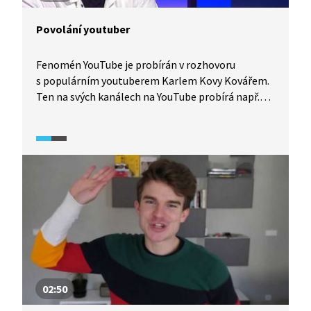
Povolání youtuber
Fenomén YouTube je probírán v rozhovoru
s populárním youtuberem Karlem Kovy Kovářem.
Ten na svých kanálech na YouTube probírá např.
společenské předsudky, politiku i sociální sítě.
Ve své tvorbě využívá infotainment, tedy
propojení informací a zábavy. Za své počiny získal
dvakrát ocenění Videobloger roku a časopis Forbes
ho zařadil do svého žebříčku 30 pod 30. Jak
probíhá jeho proces tvorby a jak vypadá jeho
komunita. Jak si vybírá témata? Co chce svým
působením změnit? A jak moc se mu to daří?
02:50