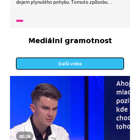
dojem plynulého pohybu. Tomuto způsobu
rozpohybování se říká animace. Pomocí animace
můžeme docílit toho, aby loutky ve filmu létaly.
Jak? Připravte si tužku, papír, jednoduché
předměty, fotoaparát a vyzkoušejte si, jak se dělá
animovaný film.
Mediální gramotnost
Další videa
05:26