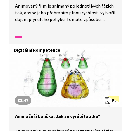
Animovaný film je snímaný po jednotlivých fázích
tak, aby se jeho přehráním plnou rychlostí vytvořil
dojem plynulého pohybu. Tomuto způsobu
rozpohybování se říká animace. Pomocí animace
můžeme docílit toho, že se postavičky nebo věci
ve filmu hýbají. Jak? Připravte si tužku, papír,
jednoduché předměty, fotoaparát a vyzkoušejte si,
Digitální kompetence
jak se dělá animovaný film.
03:47
PL
Animační školička: Jak se vyrábí loutka?