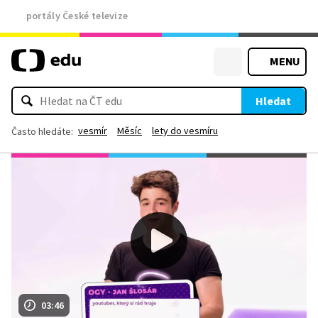
portály České televize
MENU
Hledat
vesmír
Měsíc
lety do vesmíru
Často hledáte:
03:46