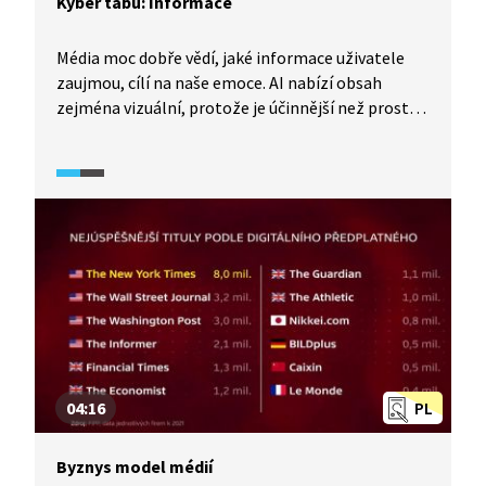
Kyber tabu: Informace
Média moc dobře vědí, jaké informace uživatele
zaujmou, cílí na naše emoce. AI nabízí obsah
zejména vizuální, protože je účinnější než prostý
text. Reakce lidí nejsou jen důkazem zájmu, ale
i důsledkem zvědavosti. Dávno není pravdou, že
kvalitní a hodnotnější obsah vzbuzuje více
pozornosti.
04:16
PL
Byznys model médií