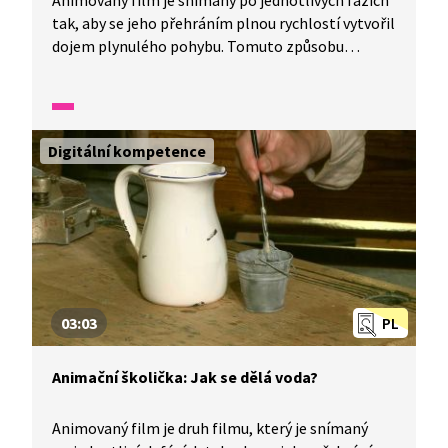
Animovaný film je snímaný po jednotlivých fázích
tak, aby se jeho přehráním plnou rychlostí vytvořil
dojem plynulého pohybu. Tomuto způsobu
rozpohybování se říká animace. K tvorbě animací
potřebujeme ale vědět i to, jak se loutka vyrobí.
Připravte si tužku, papír, jednoduché předměty,
fotoaparát a vyzkoušejte si, jak se dělá animovaný
Digitální kompetence
film.
03:03
PL
Animační školička: Jak se dělá voda?
Animovaný film je druh filmu, který je snímaný