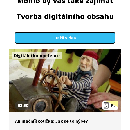
Mohlo by vás také zajímat
Tvorba digitálního obsahu
Další videa
Digitální kompetence
03:50
PL
Animační školička: Jak se to hýbe?