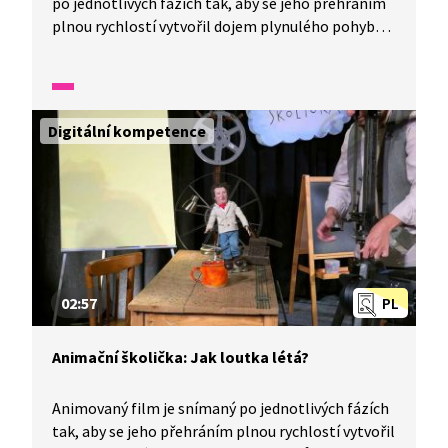
po jednotlivých fázích tak, aby se jeho přehráním
plnou rychlostí vytvořil dojem plynulého pohybu.
Tomuto způsobu rozpohybování se říká animace.
Pomocí animace můžeme docílit toho, aby voda
ve filmu tekla. Připravte si tužku, papír,
jednoduché předměty, fotoaparát a vyzkoušejte si,
Digitální kompetence
jak se dělá animovaný film.
02:57
PL
Animační školička: Jak loutka létá?
Animovaný film je snímaný po jednotlivých fázích
tak, aby se jeho přehráním plnou rychlostí vytvořil