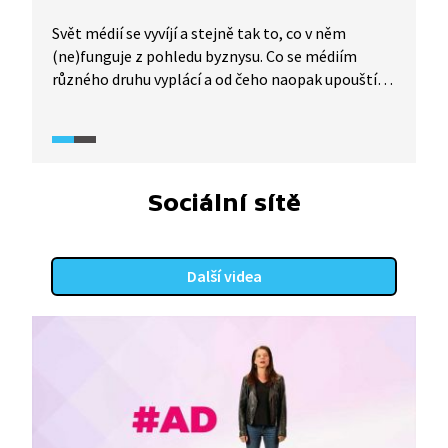
Svět médií se vyvíjí a stejně tak to, co v něm
(ne)funguje z pohledu byznysu. Co se médiím
různého druhu vyplácí a od čeho naopak upouští,
neboť to negeneruje patřičný zisk? Video
představí mimo jiné i tuzemský a světový pohled
na placený obsah na internetu.
Sociální sítě
Další videa