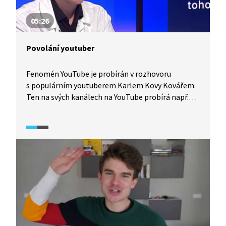
05:26
Povolání youtuber
Fenomén YouTube je probírán v rozhovoru
s populárním youtuberem Karlem Kovy Kovářem.
Ten na svých kanálech na YouTube probírá např.
společenské předsudky, politiku i sociální sítě.
Ve své tvorbě využívá infotainment, tedy
propojení informací a zábavy. Za své počiny získal
dvakrát ocenění Videobloger roku a časopis Forbes
ho zařadil do svého žebříčku 30 pod 30. Jak
probíhá jeho proces tvorby a jak vypadá jeho
komunita. Jak si vybírá témata? Co chce svým
působením změnit? A jak moc se mu to daří?