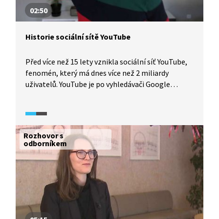
02:50
Historie sociální sítě YouTube
Před více než 15 lety vznikla sociální síť YouTube,
fenomén, který má dnes více než 2 miliardy
uživatelů. YouTube je po vyhledávači Google
druhou nejnavštěvovanější stránkou světa. Díky
YouTube vznikla nová skupina celebrit, takzvaní
youtubeři. V Česku uspěl třeba Karel Kovář, známý
také jako Kovy, a v zahraničí jsou slavní například
Rozhovor s
Viral Brothers. Úspěšní tvůrci ale v poslední době
odborníkem
přecházejí na kontroverzní čínskou konkurenci
TikTok, protože YouTube začal přísněji vymáhat
pravidla používání a více dohlížet na obsah,
konspirace a lživé zprávy.