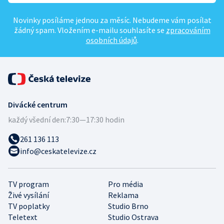
Novinky posíláme jednou za měsíc. Nebudeme vám posílat
žádný spam. Vložením e-mailu souhlasíte se
zpracováním
osobních údajů
.