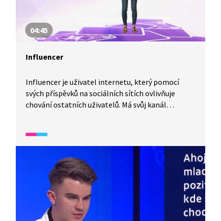
04:45
Influencer
Influencer je uživatel internetu, který pomocí
svých příspěvků na sociálních sítích ovlivňuje
chování ostatních uživatelů. Má svůj kanál
na sociálních sítích, skrze který komunikuje se
svými fanoušky. Kdo by jím dnes nechtěl být?
Komu ale věřit a jak se pozná kvalitní influencer?