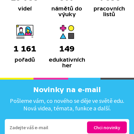
videí
námětů do
pracovních
výuky
listů
1 161
149
pořadů
edukativních
her
Novinky na e-mail
Pošleme vám, co nového se děje ve světě edu.
Nová videa, témata, funkce a další.