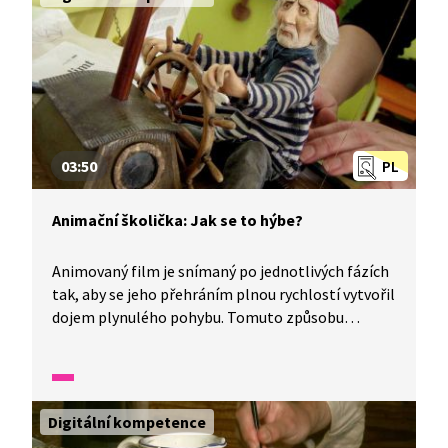
animovaný film.
03:50
PL
Animační školička: Jak se to hýbe?
Animovaný film je snímaný po jednotlivých fázích
tak, aby se jeho přehráním plnou rychlostí vytvořil
dojem plynulého pohybu. Tomuto způsobu
rozpohybování se říká animace. Pomocí animace
můžeme docílit toho, že se postavičky nebo věci
ve filmu hýbají. Jak? Připravte si tužku, papír,
jednoduché předměty, fotoaparát a vyzkoušejte si,
Digitální kompetence
jak se dělá animovaný film.