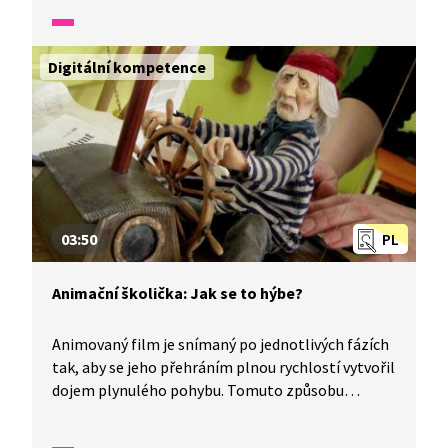
můžeme docílit toho, aby loutky ve filmu létaly.
Jak? Připravte si tužku, papír, jednoduché
předměty, fotoaparát a vyzkoušejte si, jak se dělá
Digitální kompetence
animovaný film.
03:50
PL
Animační školička: Jak se to hýbe?
Animovaný film je snímaný po jednotlivých fázích
tak, aby se jeho přehráním plnou rychlostí vytvořil
dojem plynulého pohybu. Tomuto způsobu
rozpohybování se říká animace. Pomocí animace
můžeme docílit toho, že se postavičky nebo věci