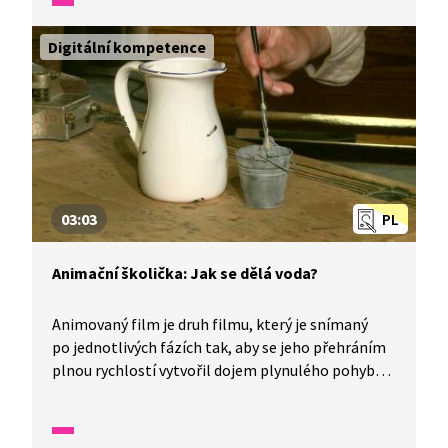
ve filmu hýbají. Jak? Připravte si tužku, papír,
jednoduché předměty, fotoaparát a vyzkoušejte si,
Digitální kompetence
jak se dělá animovaný film.
03:03
PL
Animační školička: Jak se dělá voda?
Animovaný film je druh filmu, který je snímaný
po jednotlivých fázích tak, aby se jeho přehráním
plnou rychlostí vytvořil dojem plynulého pohybu.
Tomuto způsobu rozpohybování se říká animace.
Pomocí animace můžeme docílit toho, aby voda
ve filmu tekla. Připravte si tužku, papír,