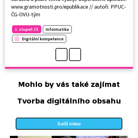
www.gramotnosti.pro/epublikace // autoři: PPUC-
ČG-OVU-tým
1. stupeň ZŠ
Informatika
Digitální kompetence
Mohlo by vás také zajímat
Tvorba digitálního obsahu
Další videa