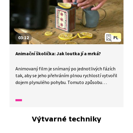
03:12
PL
Animační školička: Jak loutka jí a mrká?
Animovaný film je snímaný po jednotlivých fázích
tak, aby se jeho přehráním plnou rychlostí vytvořil
dojem plynulého pohybu. Tomuto způsobu
rozpohybování se říká animace. Pomocí animace
můžeme docílit toho, že loutky ve filmu jedí nebo
mrkají. Jak? Připravte si tužku, papír, jednoduché
předměty, fotoaparát a vyzkoušejte si, jak se dělá
animovaný film.
Výtvarné techniky