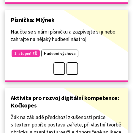
Písnička: Mlýnek
Naučte se s námi písničku a zazpívejte si ji nebo
zahrajte na nějaký hudbení nástroj.
1. stupeň ZŠ
Hudební výchova
Aktivita pro rozvoj digitální kompetence:
Kočkopes
Žák na základě předchozí zkušenosti práce
s textem popíše postavu zvířete, při vlastní tvorbě
obrázku a psaní textu využije doporučené aplikace.