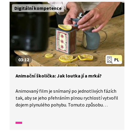
jednoduché předměty, fotoaparát a vyzkoušejte si,
Digitální kompetence
jak se dělá animovaný film.
03:12
PL
Animační školička: Jak loutka jí a mrká?
Animovaný film je snímaný po jednotlivých fázích
tak, aby se jeho přehráním plnou rychlostí vytvořil
dojem plynulého pohybu. Tomuto způsobu
rozpohybování se říká animace. Pomocí animace
můžeme docílit toho, že loutky ve filmu jedí nebo
mrkají. Jak? Připravte si tužku, papír, jednoduché
předměty, fotoaparát a vyzkoušejte si, jak se dělá