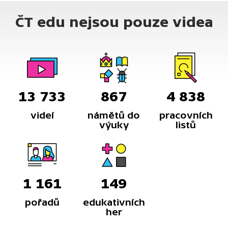
animovaný film.
ČT edu nejsou pouze videa
13 733
867
4 838
videí
námětů do
pracovních
výuky
listů
1 161
149
pořadů
edukativních
her