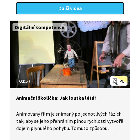
Další videa
Digitální kompetence
02:57
PL
Animační školička: Jak loutka létá?
Animovaný film je snímaný po jednotlivých fázích
tak, aby se jeho přehráním plnou rychlostí vytvořil
dojem plynulého pohybu. Tomuto způsobu
rozpohybování se říká animace. Pomocí animace