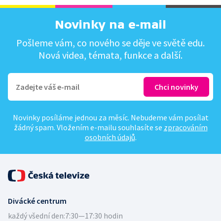
Novinky na e-mail
Pošleme vám, co nového se děje ve světě edu.
Nová videa, témata, funkce a další.
Novinky posíláme jednou za měsíc. Nebudeme vám posílat
žádný spam. Vložením e-mailu souhlasíte se
zpracováním
osobních údajů
.