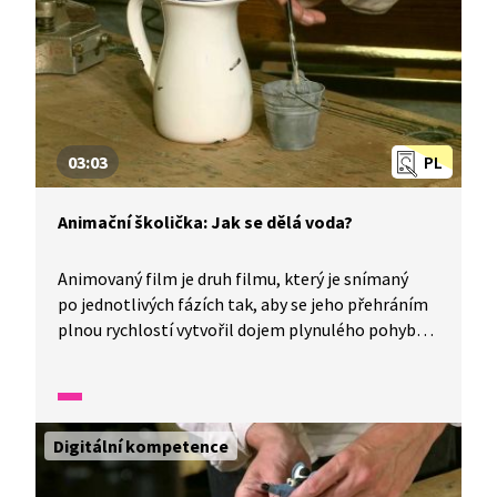
03:03
PL
Animační školička: Jak se dělá voda?
Animovaný film je druh filmu, který je snímaný
po jednotlivých fázích tak, aby se jeho přehráním
plnou rychlostí vytvořil dojem plynulého pohybu.
Tomuto způsobu rozpohybování se říká animace.
Pomocí animace můžeme docílit toho, aby voda
ve filmu tekla. Připravte si tužku, papír,
jednoduché předměty, fotoaparát a vyzkoušejte si,
Digitální kompetence
jak se dělá animovaný film.