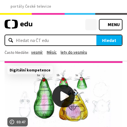
portály České televize
MENU
Hledat
vesmír
Měsíc
lety do vesmíru
Často hledáte:
Digitální kompetence
03:47