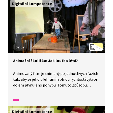
Digitální kompetence
02:57
PL
Animační školička: Jak loutka létá?
Animovaný film je snímaný po jednotlivých fázích
tak, aby se jeho přehráním plnou rychlostí vytvořil
dojem plynulého pohybu. Tomuto způsobu
rozpohybování se říká animace. Pomocí animace
můžeme docílit toho, aby loutky ve filmu létaly.
Jak? Připravte si tužku, papír, jednoduché
předměty, fotoaparát a vyzkoušejte si, jak se dělá
Digitální kompetence