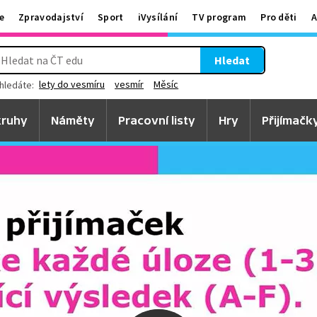
e
Zpravodajství
Sport
iVysílání
TV program
Pro děti
A
Hledat
lety do vesmíru
vesmír
Měsíc
hledáte:
ruhy
Náměty
Pracovní listy
Hry
Přijímačk