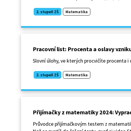
2. stupeň ZŠ
Matematika
Pracovní list: Procenta a oslavy vzni
Slovní úlohy, ve kterých procvičíte procenta i 
2. stupeň ZŠ
Matematika
Přijímačky z matematiky 2024: Vypra
Průvodce přijímačkovým testem z matematiky.