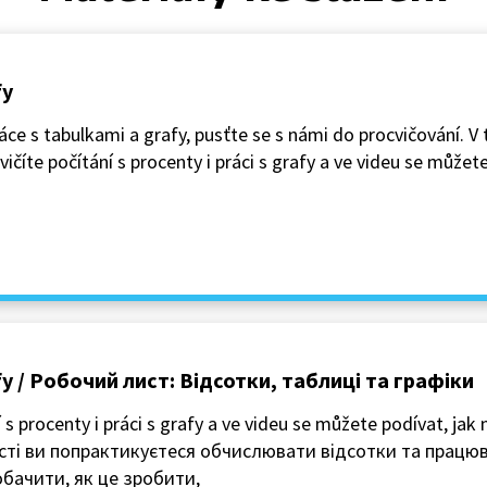
fy
ce s tabulkami a grafy, pusťte se s námi do procvičování. 
ičíte počítání s procenty i práci s grafy a ve videu se můžete
rafy / Робочий лист: Відсотки, таблиці та графіки
 s procenty i práci s grafy a ve videu se můžete podívat, jak 
листі ви попрактикуєтеся обчислювати відсотки та працю
бачити, як це зробити,