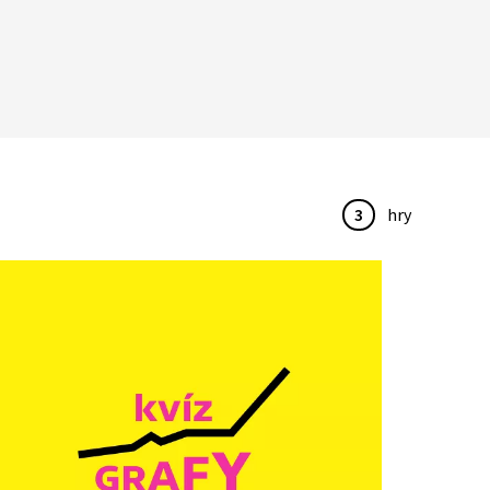
3
hry