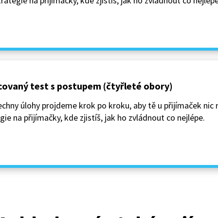
rategie na přijímačky, kde zjistíš, jak ho zvládnout co nejlépe
covaný test s postupem (čtyřleté obory)
ny úlohy projdeme krok po kroku, aby tě u přijímaček nic 
gie na přijímačky, kde zjistíš, jak ho zvládnout co nejlépe.