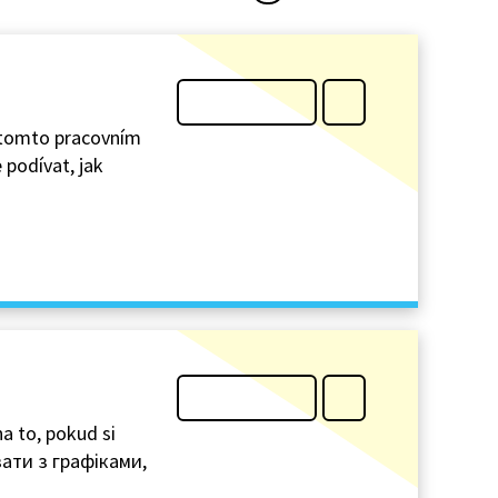
V tomto pracovním
 podívat, jak
na to, pokud si
вати з графіками,