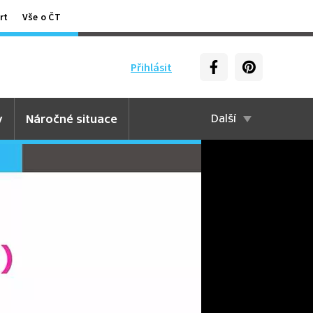
rt
Vše o ČT
Přihlásit
y
Náročné situace
Další