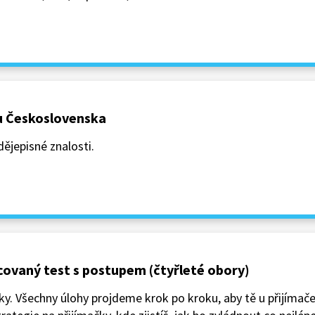
ku Československa
dějepisné znalosti.
covaný test s postupem (čtyřleté obory)
 Všechny úlohy projdeme krok po kroku, aby tě u přijímaček