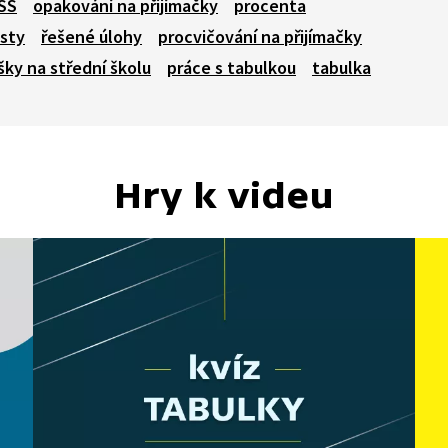
 SŠ
opakování na přijímačky
procenta
esty
řešené úlohy
procvičování na přijímačky
šky na střední školu
práce s tabulkou
tabulka
Hry k videu