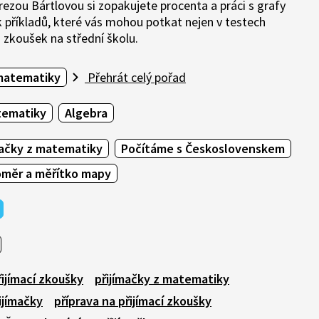
ezou Bártlovou si zopakujete procenta a práci s grafy
k příkladů, které vás mohou potkat nejen v testech
h zkoušek na střední školu.
matematiky
Přehrát celý pořad
tematiky
Algebra
mačky z matematiky
Počítáme s Československem
oměr a měřítko mapy
řijímací zkoušky
přijímačky z matematiky
ijímačky
příprava na přijímací zkoušky