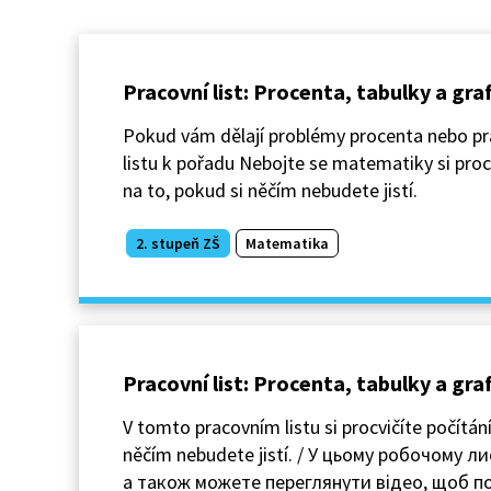
Pracovní list: Procenta, tabulky a gra
Pokud vám dělají problémy procenta nebo prá
listu k pořadu Nebojte se matematiky si procv
na to, pokud si něčím nebudete jistí.
2. stupeň ZŠ
Matematika
Pracovní list: Procenta, tabulky a g
V tomto pracovním listu si procvičíte počítání
něčím nebudete jistí. / У цьому робочому 
а також можете переглянути відео, щоб по