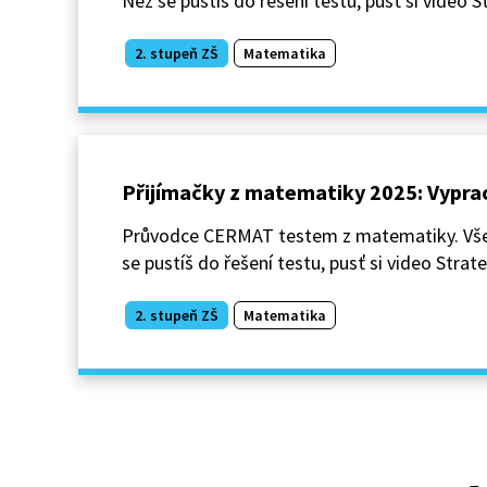
Než se pustíš do řešení testu, pusť si video St
2. stupeň ZŠ
Matematika
Přijímačky z matematiky 2025: Vypra
Průvodce CERMAT testem z matematiky. Všech
se pustíš do řešení testu, pusť si video Strate
2. stupeň ZŠ
Matematika