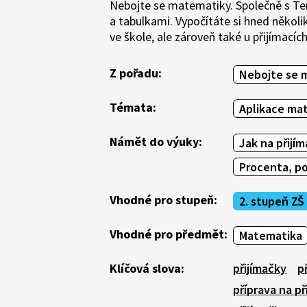
Nebojte se matematiky. Společně s Ter
a tabulkami. Vypočítáte si hned několi
ve škole, ale zároveň také u přijímacíc
Z pořadu:
Nebojte se 
Témata:
Aplikace ma
Námět do výuky:
Jak na přijí
Procenta, p
Vhodné pro stupeň:
2. stupeň ZŠ
Vhodné pro předmět:
Matematika
Klíčová slova:
přijímačky
p
příprava na př