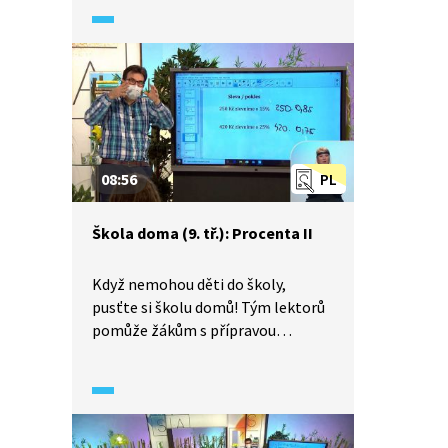
s nimi to nejzákladnější z učiva
matematiky. Marek Valášek
vysvětluje, jak počítat s procenty.
Vše doplňuje jednoduchými příklady
a tipy na jejich rychlé řešení
bez použití kalkulačky.
08:56
PL
Škola doma (9. tř.): Procenta II
Když nemohou děti do školy,
pusťte si školu domů! Tým lektorů
pomůže žákům s přípravou
na přijímací zkoušky a zopakuje
s nimi to nejzákladnější z učiva
matematiky. Marek Valášek
vysvětluje, jak využít koeficientu
ve výpočtu procent. Výklad je