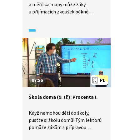
a měřítka mapy může žáky
u přijímacích zkoušek pěkně
potrápit. Proto se detailněji
podíváme na příklad z roku 2023
a jasně a názorně si vysvětlíme
postup jeho řešení. Uvidíte, že se
náročnějších příkladů bát
nemusíte.
07:56
PL
Škola doma (9. tř.): Procenta I.
Když nemohou děti do školy,
pusťte si školu domů! Tým lektorů
pomůže žákům s přípravou
na přijímací zkoušky a zopakuje