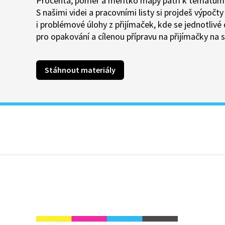
Procenta, poměr a měřítko mapy patří k tématům
S našimi videi a pracovními listy si projdeš výpočt
i problémové úlohy z přijímaček, kde se jednotlivé
pro opakování a cílenou přípravu na přijímačky na s
Stáhnout materiály