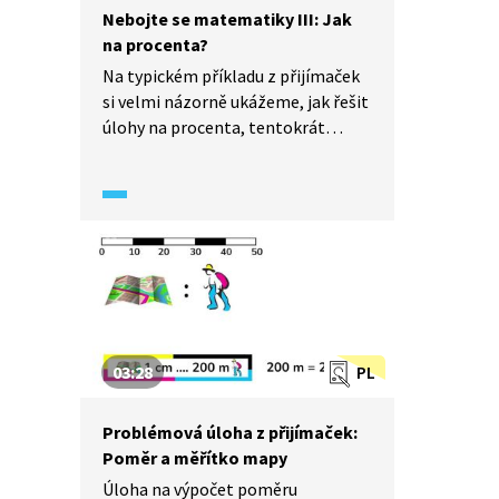
Nebojte se matematiky III: Jak
na procenta?
Na typickém příkladu z přijímaček
si velmi názorně ukážeme, jak řešit
úlohy na procenta, tentokrát
prostou úvahou přes části celku, jak
si snadno a rychle poradit s úlohou
na zdražování i na zlevňování,
a na závěr vše stručně shrneme
a přidáme doporučení. S námi
přijímačky zvládnete – nebojte se
matematiky!
03:28
PL
Problémová úloha z přijímaček:
Poměr a měřítko mapy
Úloha na výpočet poměru