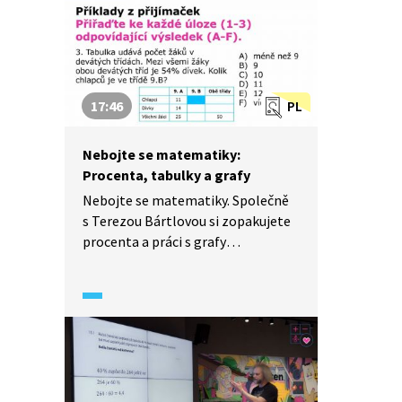
17:46
PL
Nebojte se matematiky:
Procenta, tabulky a grafy
Nebojte se matematiky. Společně
s Terezou Bártlovou si zopakujete
procenta a práci s grafy
a tabulkami. Vypočítáte si hned
několik příkladů, které vás mohou
potkat nejen v testech ve škole, ale
zároveň také u přijímacích zkoušek
na střední školu.