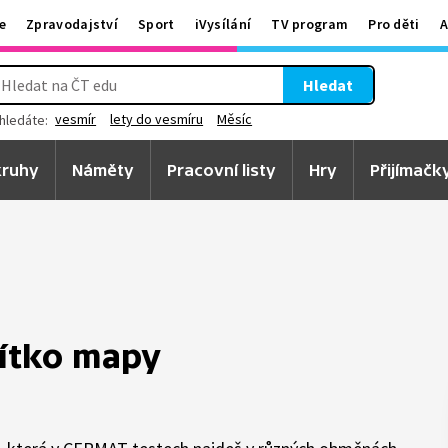
e
Zpravodajství
Sport
iVysílání
TV program
Pro děti
A
Hledat
vesmír
lety do vesmíru
Měsíc
hledáte:
ruhy
Náměty
Pracovní listy
Hry
Přijímačk
ítko mapy