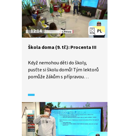
doplněn konkrétní slovní úlohou.
12:14
PL
Škola doma (9. tř.): Procenta III
Když nemohou děti do školy,
pusťte si školu domů! Tým lektorů
pomůže žákům s přípravou
na přijímací zkoušky a zopakuje
s nimi to nejzákladnější z učiva
matematiky. Ukážeme si, jak využít
znalosti o procentech při řešení
slovních úloh.