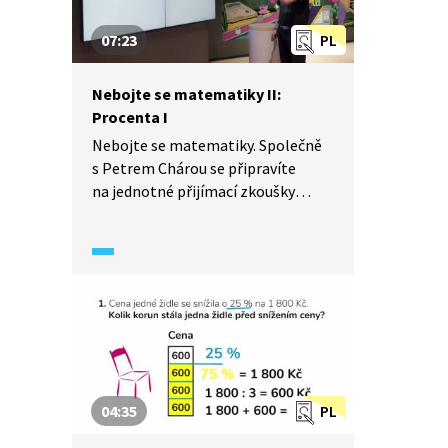
07:23
PL
Nebojte se matematiky II:
Procenta I
Nebojte se matematiky. Společně
s Petrem Chárou se připravíte
na jednotné přijímací zkoušky
na gymnázia a střední školy.
V tomto videu si zopakujete, jak
řešit úlohy na procenta. Cyklus
Nebojte se matematiky II byl
natáčen v Magenta Experience
Center.
04:35
PL