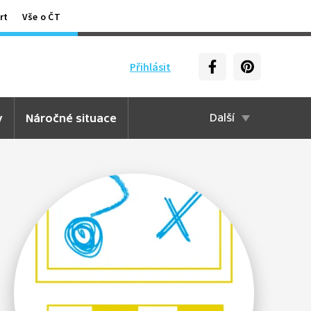
rt
Vše o ČT
Přihlásit
y
Náročné situace
Další