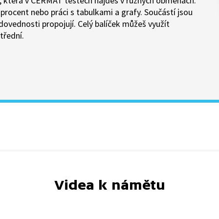
, která v CERMAT testech najdeš v různých obměnách.
y procent nebo práci s tabulkami a grafy. Součástí jsou
 dovednosti propojují. Celý balíček můžeš využít
třední.
Videa k námětu