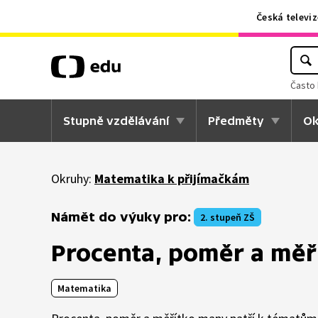
Česká televiz
Často 
Stupně vzdělávání
Předměty
Ok
Okruhy:
Matematika k přijímačkám
Námět do výuky pro:
2. stupeň ZŠ
Procenta, poměr a měř
Matematika