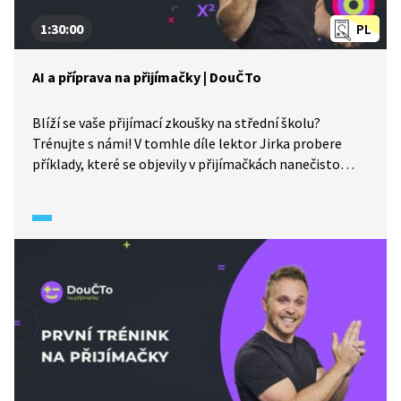
1:30:00
PL
AI a příprava na přijímačky | DouČTo
Blíží se vaše přijímací zkoušky na střední školu?
Trénujte s námi! V tomhle díle lektor Jirka probere
příklady, které se objevily v přijímačkách nanečisto
od CERMAT. Náš host Sváťa Barek vysvětlí, jak můžeme
během přípravy na testy využít AI a na co si dávat
pozor. Další materiály k probírané látce naleznete
pod videem.