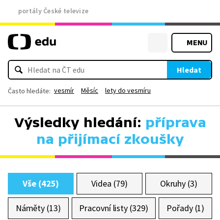
portály České televize
MENU
Hledat
vesmír
Měsíc
lety do vesmíru
Často hledáte:
Výsledky hledání:
příprava
na přijímací zkoušky
Vše (425)
Videa (79)
Okruhy (3)
Náměty (13)
Pracovní listy (329)
Pořady (1)