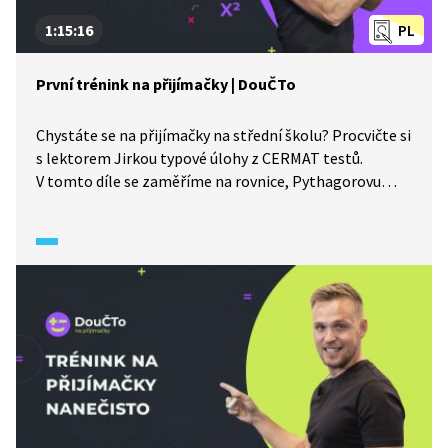
1:15:16
PL
První trénink na přijímačky | DouČTo
Chystáte se na přijímačky na střední školu? Procvičte si
s lektorem Jirkou typové úlohy z CERMAT testů.
V tomto díle se zaměříme na rovnice, Pythagorovu
větu, objemy těles nebo česká přísloví. V závěru s námi
bude sdílet své zkušenosti youtuber Lukefry. Další
materiály k probírané látce naleznete pod videem.