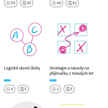
59
49
40
82
Logické slovní úlohy
Strategie a návody na
přijímačky z minulých let
4
5
2
8