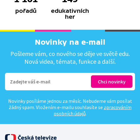
pořadů
edukativních
her
Novinky na e-mail
Pošleme vám, co nového se děje ve světě edu.
Nová videa, témata, funkce a další.
Novinky posíláme jednou za měsíc. Nebudeme vám posílat
žádný spam. Vložením e-mailu souhlasíte se
zpracováním
osobních údajů
.