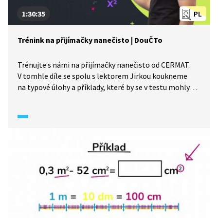
1:30:35
PL
Trénink na přijímačky nanečisto | DouČTo
Trénujte s námi na přijímačky nanečisto od CERMAT.
V tomhle díle se spolu s lektorem Jirkou koukneme
na typové úlohy a příklady, které by se v testu mohly
objevit. Další materiály k probírané látce naleznete
pod videem.