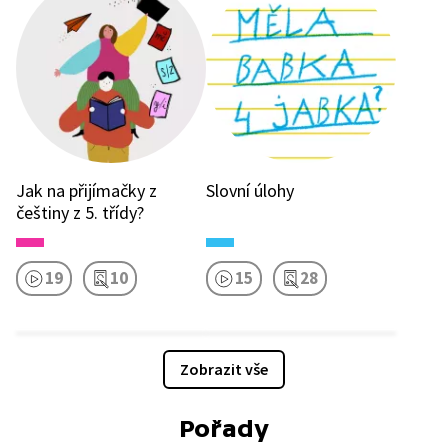
Jak na přijímačky z
Slovní úlohy
češtiny z 5. třídy?
19
10
15
28
Zobrazit vše
Pořady