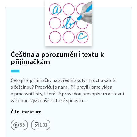
Čeština a porozumění textu k
přijímačkám
Čekají tě přijímačky na střední školy? Trochu válčíš
s češtinou? Procvičuj s námi. Připravili jsme videa
a pracovní listy, které tě provedou pravopisem a slovní
zásobou. Vyzkoušíš si také spoustu…
ČJ a literatura
35
101