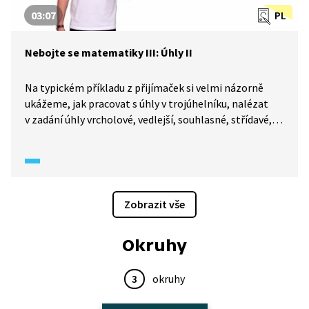
03:07
PL
Nebojte se matematiky III: Úhly II
Na typickém příkladu z přijímaček si velmi názorně
ukážeme, jak pracovat s úhly v trojúhelníku, nalézat
v zadání úhly vrcholové, vedlejší, souhlasné, střídavé,
jak pomocí jejich vlastností hledat řešení, a na závěr
vše stručně shrneme a přidáme doporučení. S námi
přijímačky zvládnete – nebojte se matematiky!
Zobrazit vše
Okruhy
3
okruhy