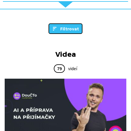
Filtrovat
Videa
79
videí