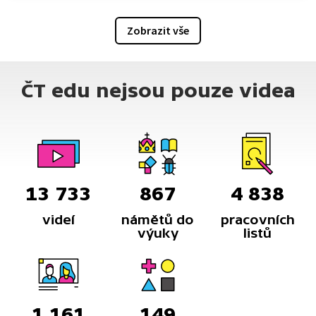
Zobrazit vše
ČT edu nejsou pouze videa
13 733
867
4 838
videí
námětů do
pracovních
výuky
listů
1 161
149