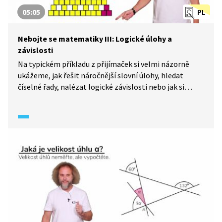
05:05
PL
Nebojte se matematiky III: Logické úlohy a
závislosti
Na typickém příkladu z přijímaček si velmi názorně
ukážeme, jak řešit náročnější slovní úlohy, hledat
číselné řady, nalézat logické závislosti nebo jak si
poradit s posledním příkladem v přijímačkách,
a na závěr vše stručně shrneme a přidáme doporučení.
S námi přijímačky zvládnete – nebojte se matematiky!