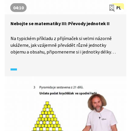
04:10
PL
Nebojte se matematiky III: Převody jednotek II
Na typickém příkladu z přijímaček si velmi názorně
ukážeme, jak vzájemně převádět různé jednotky
objemu a obsahu, připomeneme si i jednotky délky
a na závěr vše stručně shrneme a přidáme doporučení.
S námi přijímačky zvládnete – nebojte se matematiky!