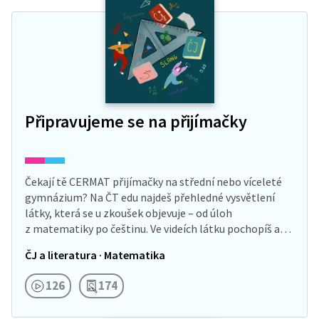
Připravujeme se na přijímačky
Čekají tě CERMAT přijímačky na střední nebo víceleté
gymnázium? Na ČT edu najdeš přehledné vysvětlení
látky, která se u zkoušek objevuje – od úloh
z matematiky po češtinu. Ve videích látku pochopíš a…
ČJ a literatura · Matematika
126
174